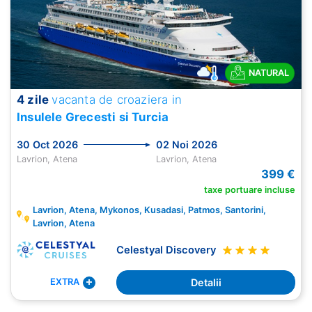
NATURAL
4 zile
vacanta de croaziera in
Insulele Grecesti si Turcia
30 Oct 2026
02 Noi 2026
Lavrion, Atena
Lavrion, Atena
399 €
taxe portuare incluse
Lavrion, Atena, Mykonos, Kusadasi, Patmos, Santorini,
Lavrion, Atena
Celestyal Discovery
Detalii
EXTRA