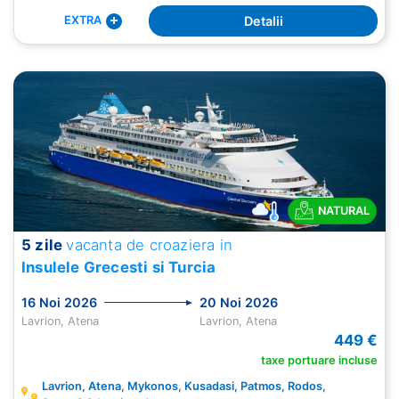
Detalii
EXTRA
NATURAL
5 zile
vacanta de croaziera in
Insulele Grecesti si Turcia
16 Noi 2026
20 Noi 2026
Lavrion, Atena
Lavrion, Atena
449 €
taxe portuare incluse
Lavrion, Atena, Mykonos, Kusadasi, Patmos, Rodos,