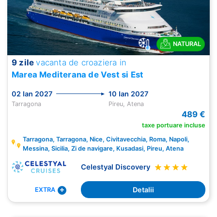
NATURAL
9 zile
vacanta de croaziera in
Marea Mediterana de Vest si Est
02 Ian 2027
10 Ian 2027
Tarragona
Pireu, Atena
489 €
taxe portuare incluse
Tarragona, Tarragona, Nice, Civitavecchia, Roma, Napoli,
Messina, Sicilia, Zi de navigare, Kusadasi, Pireu, Atena
Celestyal Discovery
Detalii
EXTRA