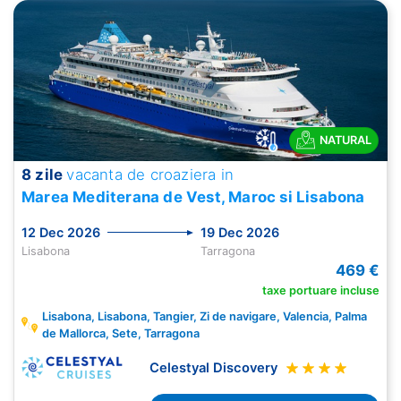
NATURAL
8 zile
vacanta de croaziera in
Marea Mediterana de Vest, Maroc si Lisabona
12 Dec 2026
19 Dec 2026
Lisabona
Tarragona
469 €
taxe portuare incluse
Lisabona, Lisabona, Tangier, Zi de navigare, Valencia, Palma
de Mallorca, Sete, Tarragona
Celestyal Discovery