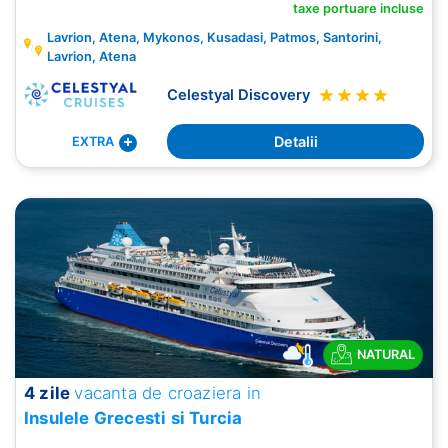
taxe portuare incluse
Lavrion, Atena, Mykonos, Kusadasi, Patmos, Santorini,
Lavrion, Atena
Celestyal Discovery
Detalii
EXTRA
NATURAL
4 zile
vacanta de croaziera in
Insulele Grecesti si Turcia