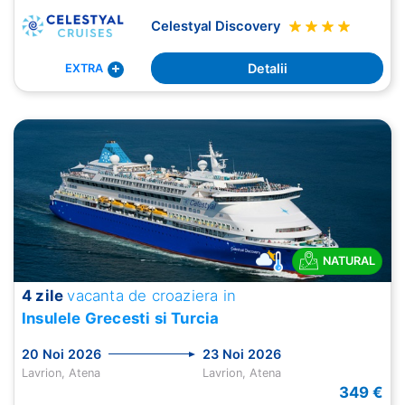
Celestyal Discovery
Detalii
EXTRA
NATURAL
4 zile
vacanta de croaziera in
Insulele Grecesti si Turcia
20 Noi 2026
23 Noi 2026
Lavrion, Atena
Lavrion, Atena
349 €