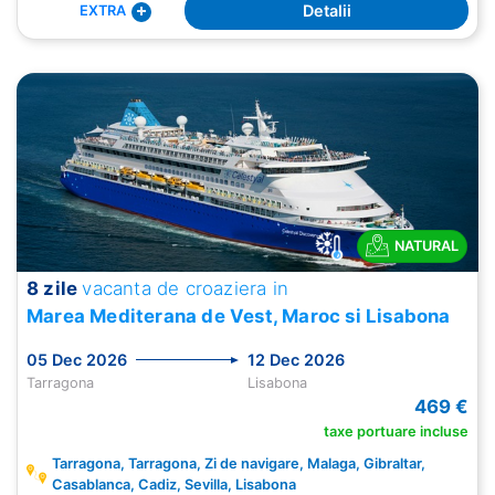
Detalii
EXTRA
NATURAL
8 zile
vacanta de croaziera in
Marea Mediterana de Vest, Maroc si Lisabona
05 Dec 2026
12 Dec 2026
Tarragona
Lisabona
469 €
taxe portuare incluse
Tarragona, Tarragona, Zi de navigare, Malaga, Gibraltar,
Casablanca, Cadiz, Sevilla, Lisabona