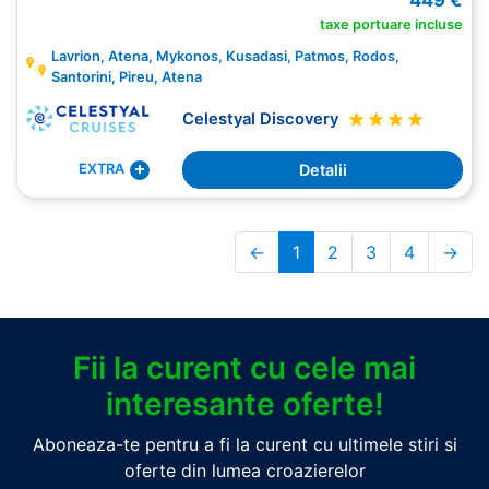
449 €
taxe portuare incluse
Lavrion, Atena, Mykonos, Kusadasi, Patmos, Rodos,
Santorini, Pireu, Atena
Celestyal Discovery
Detalii
EXTRA
←
1
2
3
4
→
Fii la curent cu cele mai
interesante oferte!
Aboneaza-te pentru a fi la curent cu ultimele stiri si
oferte din lumea croazierelor