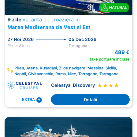
NATURAL
9 zile
vacanta de croaziera in
Marea Mediterana de Vest si Est
27 Noi 2026
05 Dec 2026
Pireu, Atena
Tarragona
489 €
taxe portuare incluse
Pireu, Atena, Kusadasi, Zi de navigare, Messina, Sicilia,
Napoli, Civitavecchia, Roma, Nice, Tarragona, Tarragona
Celestyal Discovery
Detalii
EXTRA