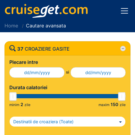
Home
Cautare avansata
37
CROAZIERE GASITE
Plecare intre
si
Durata calatoriei
2
150
minim
zile
maxim
zile
Destinatii de croaziera (
Toate
)