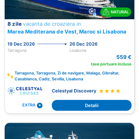
NATURAL
8 zile
vacanta de croaziera in
Marea Mediterana de Vest, Maroc si Lisabona
19 Dec 2026
26 Dec 2026
Tarragona
Lisabona
559 €
taxe portuare incluse
Tarragona, Tarragona, Zi de navigare, Malaga, Gibraltar,
Casablanca, Cadiz, Sevilla, Lisabona
Celestyal Discovery
Detalii
EXTRA