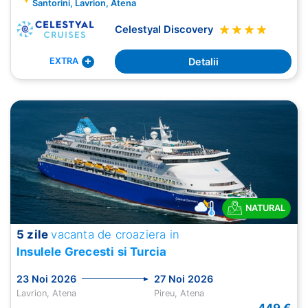
Santorini, Lavrion, Atena
Celestyal Discovery
Detalii
EXTRA
NATURAL
5 zile
vacanta de croaziera in
Insulele Grecesti si Turcia
23 Noi 2026
27 Noi 2026
Lavrion, Atena
Pireu, Atena