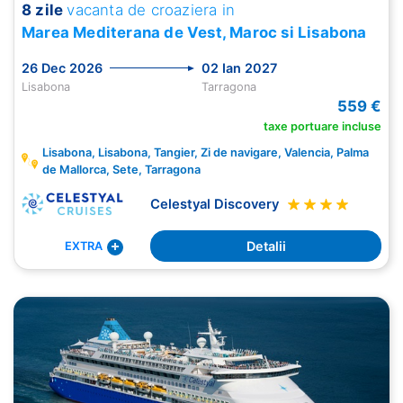
8 zile
vacanta de croaziera in
Marea Mediterana de Vest, Maroc si Lisabona
26 Dec 2026
02 Ian 2027
Lisabona
Tarragona
559 €
taxe portuare incluse
Lisabona, Lisabona, Tangier, Zi de navigare, Valencia, Palma
de Mallorca, Sete, Tarragona
Celestyal Discovery
Detalii
EXTRA