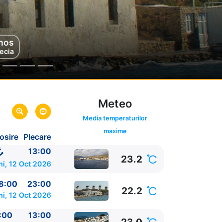
nos
asi
ecia
rcia
Meteo
Media temperaturilor
maxime
osire
Plecare
a
13:00
23.2
ni, 12 Oct 2026
8:00
23:00
22.2
ni, 12 Oct 2026
:00
13:00