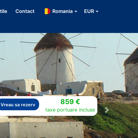
tile
Contact
Romania
EUR
859 €
Vreau sa rezerv
taxe portuare incluse
Next