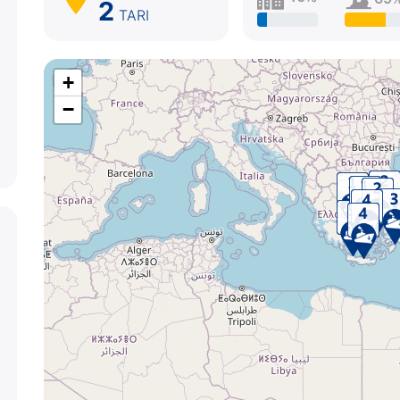
2
TARI
+
−