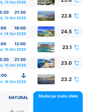
23.0
ti, 13 Oct 2026
6:30
21:30
22.8
ti, 13 Oct 2026
:00
18:00
24.5
ri, 14 Oct 2026
:00
12:00
23.1
oi, 15 Oct 2026
6:30
21:30
23.0
oi, 15 Oct 2026
:00
23.2
ri, 16 Oct 2026
Media pe toate zilele
NATURAL
%
64%