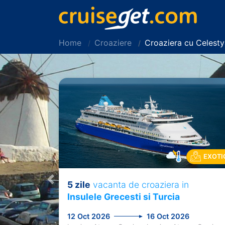
Home
Croaziere
Croaziera cu Celest
EXOTI
5 zile
vacanta de croaziera in
Previous
Insulele Grecesti si Turcia
12 Oct 2026
16 Oct 2026