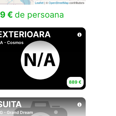
Leaflet
| ©
OpenStreetMap
contributors
9 €
de persoana
EXTERIOARA
A - Cosmos
889 €
SUITA
G - Grand Dream