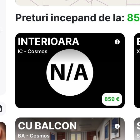
Preturi incepand de la:
85
a
INTERIOARA
IC - Cosmos
X
859 €
CU BALCON
BA - Cosmos
S