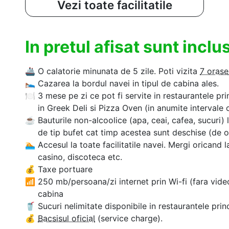
Vezi toate facilitatile
In pretul afisat sunt incl
🚢
O calatorie minunata de 5 zile. Poti vizita
7 orase
🛌
Cazarea la bordul navei in tipul de cabina ales.
🍽
3 mese pe zi ce pot fi servite in restaurantele prin
in Greek Deli si Pizza Oven (in anumite intervale 
☕
Bauturile non-alcoolice (apa, ceai, cafea, sucuri) 
de tip bufet cat timp acestea sunt deschise (de ob
🏊‍
Accesul la toate facilitatile navei. Mergi oricand l
casino, discoteca etc.
💰
Taxe portuare
📶
250 mb/persoana/zi internet prin Wi-fi (fara vide
cabina
🥤
Sucuri nelimitate disponibile in restaurantele prin
💰
Bacsisul oficial
(service charge).