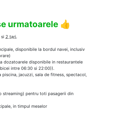
use urmatoarele
👍
si
2 tari
.
cipale, disponibile la bordul navei, inclusiv
orare)
la dozatoarele disponibile in restaurantele
icei intre 06:30 si 22:00)).
a piscina, jacuzzi, sala de fitness, spectacol,
o streaming) pentru toti pasagerii din
cipale, in timpul meselor