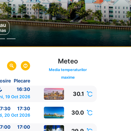
au
mas
Meteo
Media temperaturilor
maxime
osire
Plecare
16:30
30.1
ni, 19 Oct 2026
7:30
17:30
30.0
ti, 20 Oct 2026
7:00
17:00