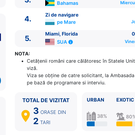
Bahamas
Miercu
Zi de navigare
4.
pe Mare
J
Miami, Florida
0
5.
SUA
Vine
ITINERARIU
NOTA:
Ziua | Portul | Sosire - Plecare
Cetăţenii români care călătoresc în Statele Unit
----------------------------------------
viză.
1.
Miami, Florida
SUA
⚓ - 16:30
Viza se obține de catre solicitant, la Ambasada 
2.
Nassau
Bahamas
07:30 - 17:30
pe bază de programare si interviu.
3.
Cococay
Bahamas
07:00 - 17:00
4.
Zi de navigare
pe Mare
0:00 - 0:00
URBAN
EXOTIC
TOTAL DE VIZITAT
5.
Miami, Florida
SUA
06:00 - ⚓
3
ORASE
DIN
38%
80
2
TARI