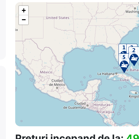
+
−
Preturi incepand de la:
49