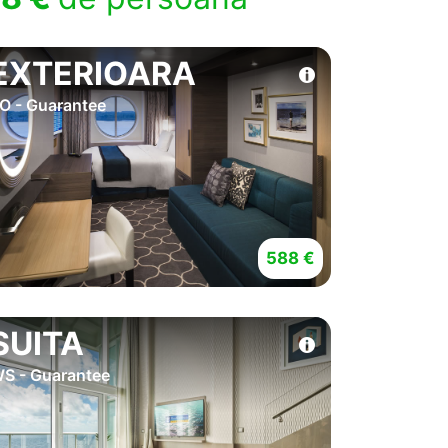
EXTERIOARA
O - Guarantee
588 €
SUITA
S - Guarantee