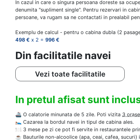
In cazul in care o singura persoana doreste sa ocupe
denumita "supliment single". Pentru rezervari in cab
persoane, va rugam sa ne contactati in prealabil pentr
Exemplu de calcul - pentru o cabina dubla (2 pasag
498 €
x 2 =
996 €
Din facilitatile navei
Vezi toate facilitatile
In pretul afisat sunt incl
🚢
O calatorie minunata de 5 zile. Poti vizita
3 orase
🛌
Cazarea la bordul navei in tipul de cabina ales.
🍽
3 mese pe zi ce pot fi servite in restaurantele pri
☕
Bauturile non-alcoolice (apa, ceai, cafea, sucuri) 