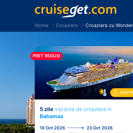
Home
Croaziere
Croaziera cu Wonder
PRET REDUS!
EXOTI
5 zile
vacanta de croaziera in
Previous
Bahamas
19 Oct 2026
23 Oct 2026