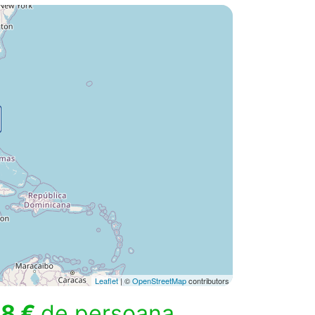
Leaflet
| ©
OpenStreetMap
contributors
8 €
de persoana