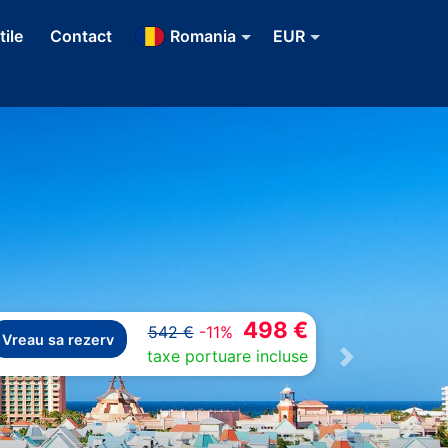
tile
Contact
Romania
EUR
498 €
542 €
-11%
Vreau sa rezerv
taxe portuare incluse
Next