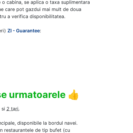
 o cabina, se aplica o taxa suplimentara
ine care pot gazdui mai mult de doua
u a verifica disponibilitatea.
eri)
ZI - Guarantee
:
use urmatoarele
👍
si
2 tari
.
ncipale, disponibile la bordul navei.
in restaurantele de tip bufet (cu