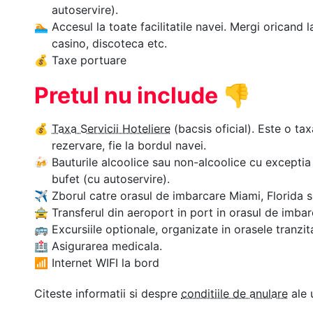
autoservire).
🏊‍
Accesul la toate facilitatile navei. Mergi oricand l
casino, discoteca etc.
💰
Taxe portuare
Pretul nu include
👎
💰
Taxa Servicii Hoteliere
(bacsis oficial). Este o tax
rezervare, fie la bordul navei.
🍻
Bauturile alcoolice sau non-alcoolice cu exceptia 
bufet (cu autoservire).
✈
Zborul catre orasul de imbarcare Miami, Florida si
🚖
Transferul din aeroport in port in orasul de imbarc
🚌
Excursiile optionale, organizate in orasele tranzit
🏥
Asigurarea medicala.
📶
Internet WIFI la bord
Citeste informatii si despre
conditiile de anulare
ale 