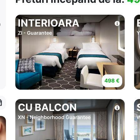
INTERIOARA
a
ZI - Guarantee
Y
498 €
CU BALCON
XN - Neighborhood Guarantee
W