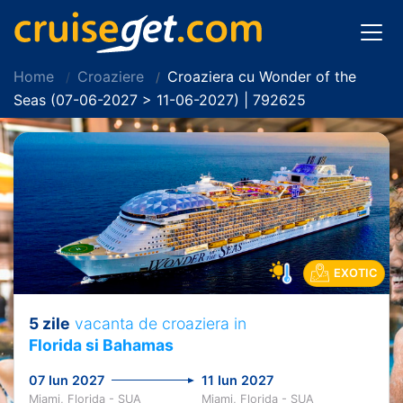
Home
Croaziere
Croaziera cu Wonder of the
Seas (07-06-2027 > 11-06-2027) | 792625
EXOTIC
5 zile
vacanta de croaziera in
Florida si Bahamas
07 Iun 2027
11 Iun 2027
Miami, Florida - SUA
Miami, Florida - SUA