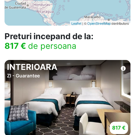
Leaflet
| ©
OpenStreetMap
contributors
Preturi incepand de la:
817 €
de persoana
INTERIOARA
ZI - Guarantee
817 €