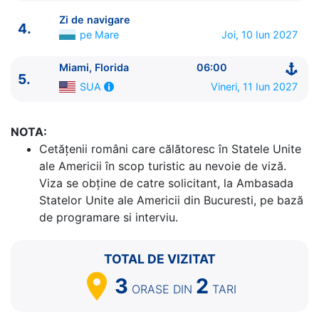
Zi de navigare
4.
pe Mare
Joi, 10 Iun 2027
Miami, Florida
06:00
ITINERARIU
5.
Vineri, 11 Iun 2027
SUA
Ziua | Portul | Sosire - Plecare
----------------------------------------
1.
Miami, Florida
SUA
⚓ - 16:30
NOTA:
2.
Cococay
Bahamas
07:00 - 17:00
Cetăţenii români care călătoresc în Statele Unite
3.
Nassau
Bahamas
07:30 - 17:30
ale Americii în scop turistic au nevoie de viză.
4.
Zi de navigare
pe Mare
0:00 - 0:00
Viza se obține de catre solicitant, la Ambasada
5.
Miami, Florida
SUA
06:00 - ⚓
Statelor Unite ale Americii din Bucuresti, pe bază
de programare si interviu.
TOTAL DE VIZITAT
3
2
ORASE
DIN
TARI