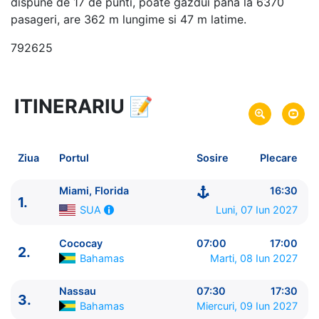
dispune de 17 de punti, poate gazdui pana la 6370
pasageri, are 362 m lungime si 47 m latime.
792625
ITINERARIU
📝
5 zile
vacanta de croaziera in
Florida si Bahamas -
link oferta
07 Iun 2027
din Miami, Florida,
SUA
Plecare pe
Ziua
Portul
Sosire
Plecare
11 Iun 2027
in Miami, Florida,
SUA
Sosire pe
Miami, Florida
16:30
1.
Royal Caribbean International
Luni, 07 Iun 2027
SUA
Wonder of the Seas
★★★★★
Cococay
07:00
17:00
2.
Bahamas
Marti, 08 Iun 2027
Nassau
07:30
17:30
3.
Bahamas
Miercuri, 09 Iun 2027