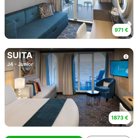
971 €
SUITA
J4 - Junior
1873 €