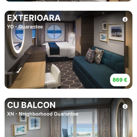
EXTERIOARA
YO - Guarantee
869 €
CU BALCON
XN - Neighborhood Guarantee