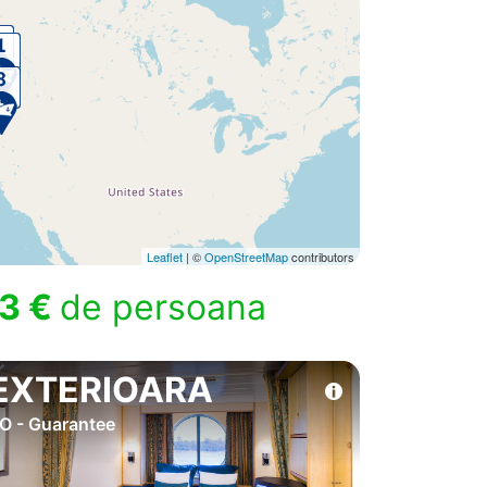
Leaflet
| ©
OpenStreetMap
contributors
3 €
de persoana
EXTERIOARA
O - Guarantee