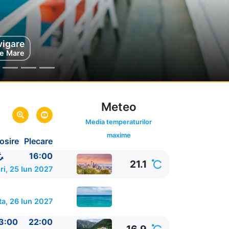
vigare
e Mare
Meteo
Media temperaturilor
maxime
osire
Plecare
SUA
16:00
21.1
ri, 25 Iun 2027
a, 26 Iun 2027
3:00
22:00