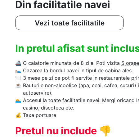
Din facilitatile navei
Vezi toate facilitatile
In pretul afisat sunt incl
🚢
O calatorie minunata de 8 zile. Poti vizita
5 orase
🛌
Cazarea la bordul navei in tipul de cabina ales.
🍽
3 mese pe zi ce pot fi servite in restaurantele pri
☕
Bauturile non-alcoolice (apa, ceai, cafea, sucuri) 
autoservire).
🏊‍
Accesul la toate facilitatile navei. Mergi oricand l
casino, discoteca etc.
💰
Taxe portuare
Pretul nu include
👎