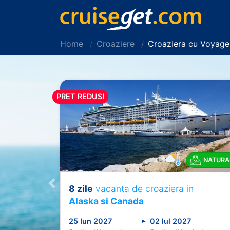
Home
Croaziere
Croaziera cu Voyage
PRET REDUS!
NATURA
8 zile
vacanta de croaziera in
Previous
Alaska si Canada
25 Iun 2027
02 Iul 2027