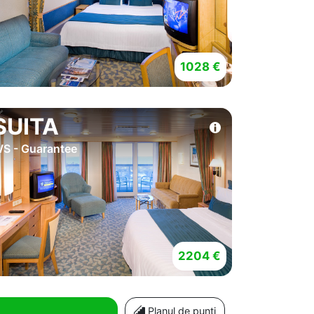
1028 €
SUITA
S - Guarantee
2204 €
Planul de punti