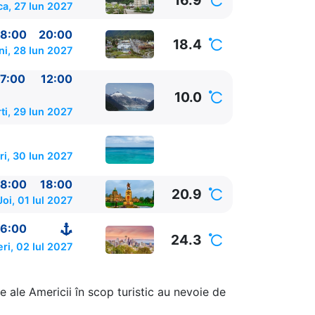
16.9
a, 27 Iun 2027
8:00
20:00
18.4
ni, 28 Iun 2027
7:00
12:00
10.0
ti, 29 Iun 2027
ri, 30 Iun 2027
8:00
18:00
20.9
Joi, 01 Iul 2027
6:00
SUA
07:00 -
24.3
eri, 02 Iul 2027
00
e ale Americii în scop turistic au nevoie de