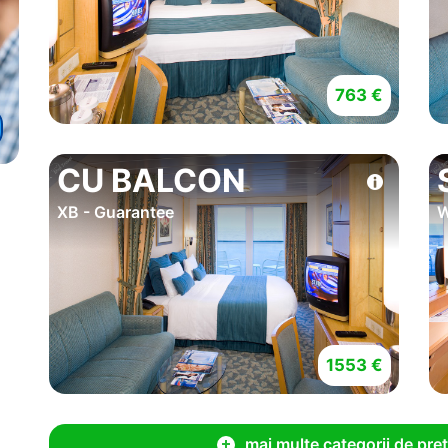
763 €
CU BALCON
XB - Guarantee
W
1553 €
mai multe categorii de pret