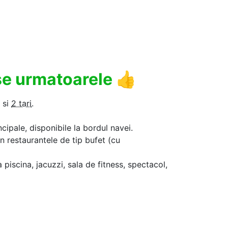
use urmatoarele
👍
si
2 tari
.
ncipale, disponibile la bordul navei.
in restaurantele de tip bufet (cu
a piscina, jacuzzi, sala de fitness, spectacol,