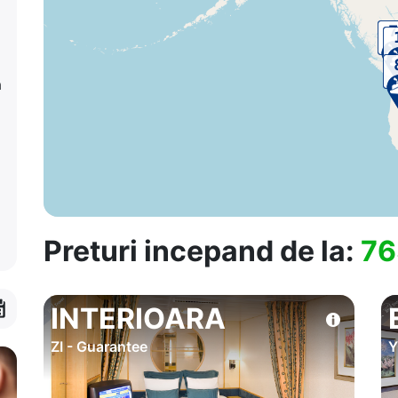
a
Preturi incepand de la:
76
INTERIOARA
ZI - Guarantee
Y