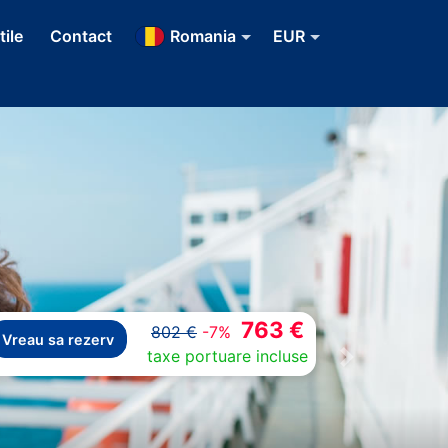
tile
Contact
Romania
EUR
763 €
802 €
-7%
Vreau sa rezerv
taxe portuare incluse
Next