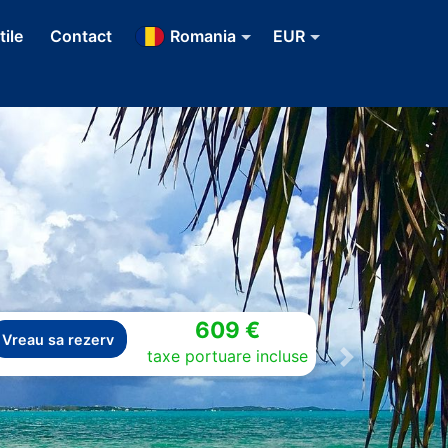
tile
Contact
Romania
EUR
609 €
Vreau sa rezerv
taxe portuare incluse
Next