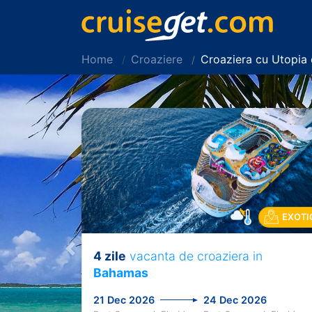
Home
Croaziere
Croaziera cu Utopia
EXOTI
4 zile
vacanta de croaziera in
Previous
Bahamas
21 Dec 2026
24 Dec 2026