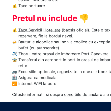
💰
Taxe portuare
Pretul nu include
👎
💰
Taxa Servicii Hoteliere
(bacsis oficial). Este o tax
rezervare, fie la bordul navei.
🍻
Bauturile alcoolice sau non-alcoolice cu exceptia 
bufet (cu autoservire).
✈
Zborul catre orasul de imbarcare Port Canaveral, F
🚖
Transferul din aeroport in port in orasul de imbar
retur.
🚌
Excursiile optionale, organizate in orasele tranzit
🏥
Asigurarea medicala.
📶
Internet WIFI la bord
Citeste informatii si despre
conditiile de anulare
ale 