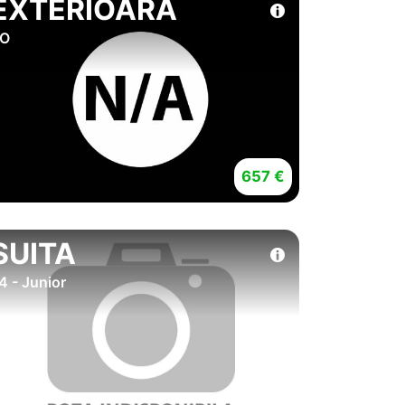
EXTERIOARA
O
657 €
SUITA
4 - Junior