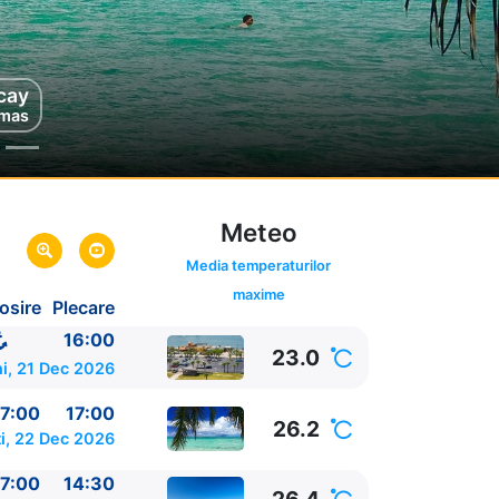
cay
mas
Meteo
Media temperaturilor
maxime
osire
Plecare
da,
SUA
SUA
16:00
23.0
i, 21 Dec 2026
7:00
17:00
26.2
i, 22 Dec 2026
7:00
14:30