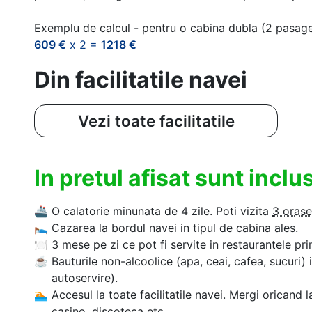
Exemplu de calcul - pentru o cabina dubla (2 pasag
609 €
x 2 =
1218 €
Din facilitatile navei
Vezi toate facilitatile
In pretul afisat sunt incl
🚢
O calatorie minunata de 4 zile. Poti vizita
3 orase
🛌
Cazarea la bordul navei in tipul de cabina ales.
🍽
3 mese pe zi ce pot fi servite in restaurantele pri
☕
Bauturile non-alcoolice (apa, ceai, cafea, sucuri) 
autoservire).
🏊‍
Accesul la toate facilitatile navei. Mergi oricand l
casino, discoteca etc.