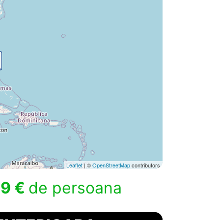
Leaflet
| ©
OpenStreetMap
contributors
9 €
de persoana