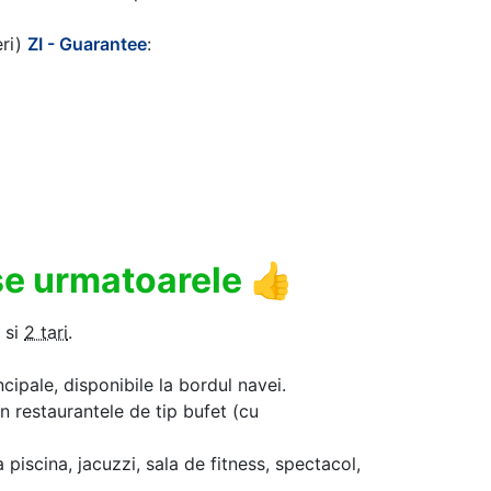
eri)
ZI - Guarantee
:
use urmatoarele
👍
si
2 tari
.
ncipale, disponibile la bordul navei.
in restaurantele de tip bufet (cu
a piscina, jacuzzi, sala de fitness, spectacol,