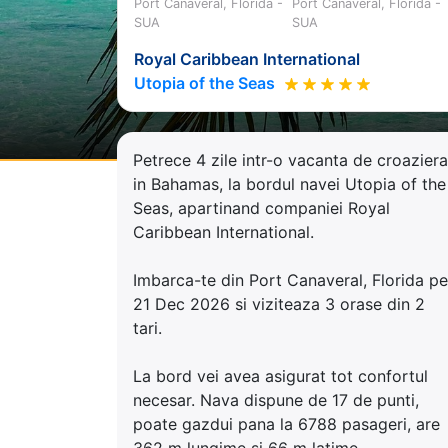
Port Canaveral, Florida -
Port Canaveral, Florida -
SUA
SUA
Royal Caribbean International
Utopia of the Seas
Petrece 4 zile intr-o vacanta de croaziera
in Bahamas, la bordul navei Utopia of the
Seas, apartinand companiei Royal
Caribbean International.
Imbarca-te din Port Canaveral, Florida pe
21 Dec 2026 si viziteaza 3 orase din 2
tari.
La bord vei avea asigurat tot confortul
necesar. Nava dispune de 17 de punti,
poate gazdui pana la 6788 pasageri, are
362 m lungime si 66 m latime.