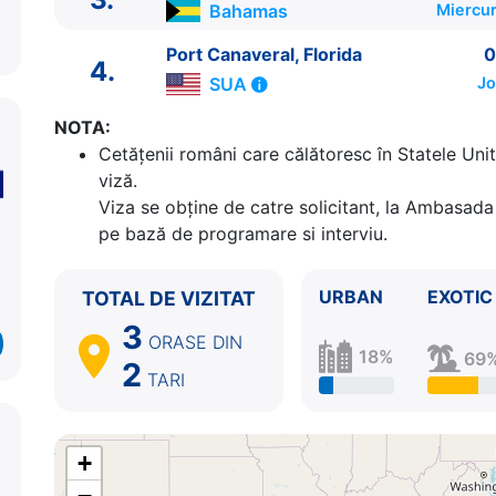
Bahamas
Miercur
Port Canaveral, Florida
0
4.
SUA
Jo
NOTA:
Cetăţenii români care călătoresc în Statele Unit
viză.
Viza se obține de catre solicitant, la Ambasada 
ITINERARIU
pe bază de programare si interviu.
Ziua | Portul | Sosire - Plecare
----------------------------------------
URBAN
EXOTIC
TOTAL DE VIZITAT
1.
Port Canaveral, Florida
SUA
⚓ - 16:00
2.
Cococay
Bahamas
07:00 - 17:00
3
ORASE
DIN
3.
Nassau
Bahamas
07:00 - 14:30
18%
69
2
TARI
4.
Port Canaveral, Florida
SUA
06:00 - ⚓
+