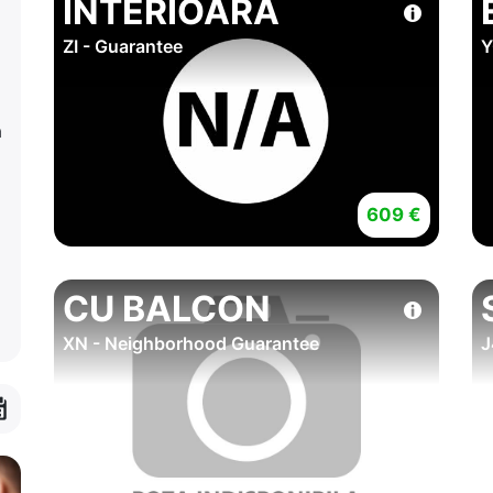
INTERIOARA
ZI - Guarantee
Y
a
609 €
CU BALCON
XN - Neighborhood Guarantee
J