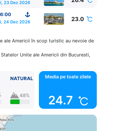
26.4
i, 23 Dec 2026
6:00
23.0
i, 24 Dec 2026
e ale Americii în scop turistic au nevoie de
Statelor Unite ale Americii din Bucuresti,
Media pe toate zilele
NATURAL
%
48%
24.7