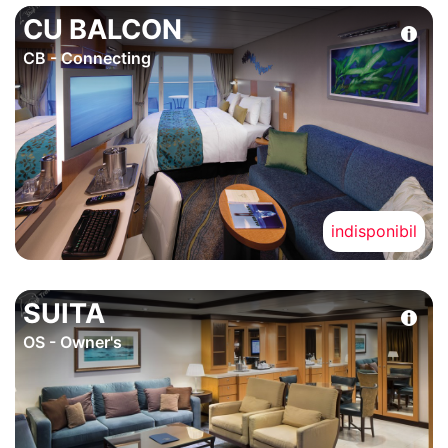
CU BALCON
CB - Connecting
indisponibil
SUITA
OS - Owner's