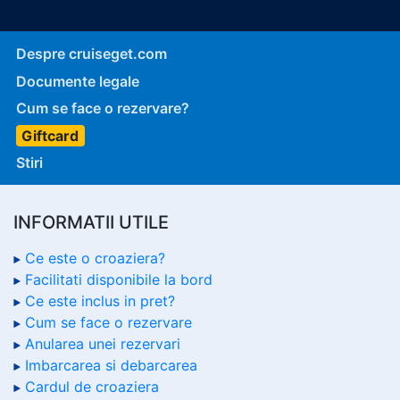
Despre cruiseget.com
Documente legale
Cum se face o rezervare?
Giftcard
Stiri
INFORMATII UTILE
Ce este o croaziera?
Facilitati disponibile la bord
Ce este inclus in pret?
Cum se face o rezervare
Anularea unei rezervari
Imbarcarea si debarcarea
Cardul de croaziera