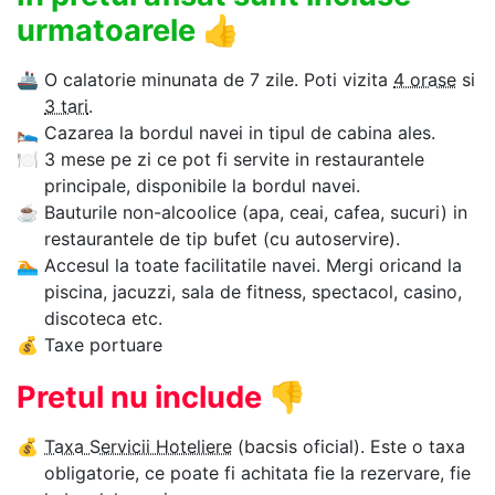
urmatoarele
👍
🚢
O calatorie minunata de 7 zile. Poti vizita
4 orase
si
3 tari
.
🛌
Cazarea la bordul navei in tipul de cabina ales.
🍽
3 mese pe zi ce pot fi servite in restaurantele
principale, disponibile la bordul navei.
☕
Bauturile non-alcoolice (apa, ceai, cafea, sucuri) in
restaurantele de tip bufet (cu autoservire).
🏊‍
Accesul la toate facilitatile navei. Mergi oricand la
piscina, jacuzzi, sala de fitness, spectacol, casino,
discoteca etc.
💰
Taxe portuare
Pretul nu include
👎
💰
Taxa Servicii Hoteliere
(bacsis oficial). Este o taxa
obligatorie, ce poate fi achitata fie la rezervare, fie