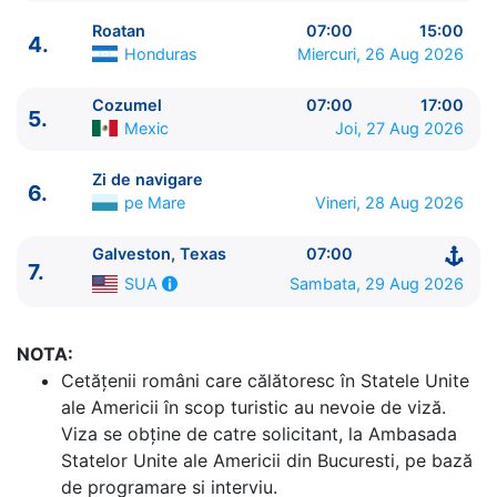
Roatan
07:00
15:00
4.
Honduras
Miercuri, 26 Aug 2026
Cozumel
07:00
17:00
5.
ITINERARIU
Mexic
Joi, 27 Aug 2026
Ziua | Portul | Sosire - Plecare
----------------------------------------
Zi de navigare
6.
1.
Galveston, Texas
SUA
⚓ - 15:00
pe Mare
Vineri, 28 Aug 2026
2.
Zi de navigare
pe Mare
0:00 - 0:00
3.
Costa Maya
Mexic
11:59 - 19:00
Galveston, Texas
07:00
7.
4.
Roatan
Honduras
07:00 - 15:00
Sambata, 29 Aug 2026
SUA
5.
Cozumel
Mexic
07:00 - 17:00
6.
Zi de navigare
pe Mare
0:00 - 0:00
NOTA:
7.
Galveston, Texas
SUA
07:00 - ⚓
Cetăţenii români care călătoresc în Statele Unite
ale Americii în scop turistic au nevoie de viză.
Viza se obține de catre solicitant, la Ambasada
Statelor Unite ale Americii din Bucuresti, pe bază
de programare si interviu.