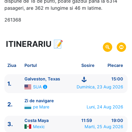
dispune de 18 de punti, poate gazdui pana la 6314
pasageri, are 362 m lungime si 46 m latime.
261368
ITINERARIU
📝
7 zile
vacanta de croaziera in
Caraibe de Vest -
link oferta
23 Aug 2026
din Galveston, Texas,
SUA
Plecare pe
Ziua
Portul
Sosire
Plecare
29 Aug 2026
in Galveston, Texas,
SUA
Sosire pe
Galveston, Texas
15:00
1.
Royal Caribbean International
Duminica, 23 Aug 2026
SUA
Symphony of the Seas
★★★★★
Zi de navigare
2.
pe Mare
Luni, 24 Aug 2026
Costa Maya
11:59
19:00
3.
Mexic
Marti, 25 Aug 2026