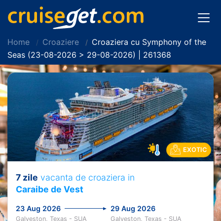
Home
Croaziere
Croaziera cu Symphony of the
Seas (23-08-2026 > 29-08-2026) | 261368
EXOTIC
7 zile
vacanta de croaziera in
Caraibe de Vest
23 Aug 2026
29 Aug 2026
Galveston, Texas - SUA
Galveston, Texas - SUA