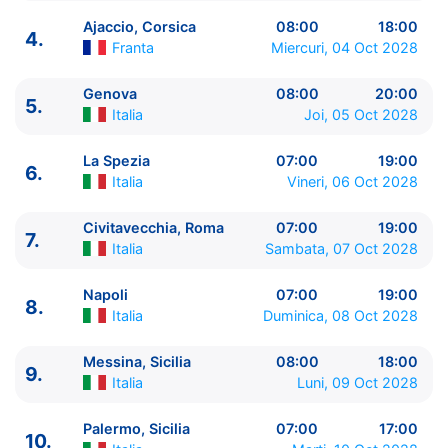
Ajaccio, Corsica
08:00
18:00
4.
Franta
Miercuri, 04 Oct 2028
Genova
08:00
20:00
5.
Italia
Joi, 05 Oct 2028
ITINERARIU
Ziua | Portul | Sosire - Plecare
La Spezia
07:00
19:00
6.
Italia
Vineri, 06 Oct 2028
----------------------------------------
1.
Barcelona
Spania
⚓ - 17:00
Civitavecchia, Roma
07:00
19:00
2.
Palma de Mallorca
Spania
07:00 - 16:00
7.
Italia
Sambata, 07 Oct 2028
3.
Marsilia
Franta
10:00 - 20:00
4.
Ajaccio, Corsica
Franta
08:00 - 18:00
Napoli
07:00
19:00
5.
8.
Genova
Italia
08:00 - 20:00
Italia
Duminica, 08 Oct 2028
6.
La Spezia
Italia
07:00 - 19:00
7.
Civitavecchia, Roma
Italia
07:00 - 19:00
Messina, Sicilia
08:00
18:00
9.
8.
Napoli
Italia
07:00 - 19:00
Italia
Luni, 09 Oct 2028
9.
Messina, Sicilia
Italia
08:00 - 18:00
10.
Palermo, Sicilia
Italia
07:00 - 17:00
Palermo, Sicilia
07:00
17:00
10.