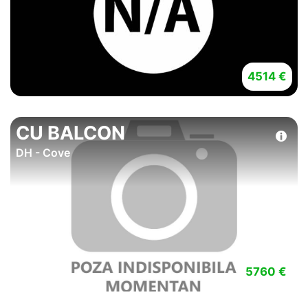
4514 €
CU BALCON
DH - Cove
5760 €