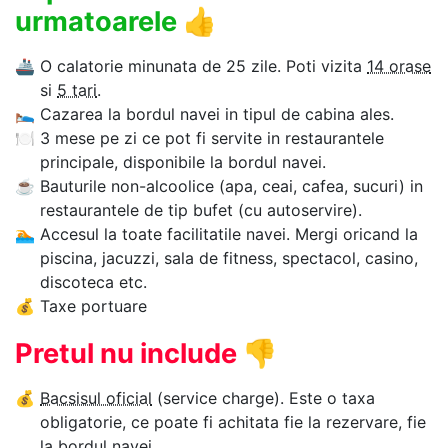
urmatoarele
👍
🚢
O calatorie minunata de 25 zile. Poti vizita
14 orase
si
5 tari
.
🛌
Cazarea la bordul navei in tipul de cabina ales.
🍽
3 mese pe zi ce pot fi servite in restaurantele
principale, disponibile la bordul navei.
☕
Bauturile non-alcoolice (apa, ceai, cafea, sucuri) in
restaurantele de tip bufet (cu autoservire).
🏊‍
Accesul la toate facilitatile navei. Mergi oricand la
piscina, jacuzzi, sala de fitness, spectacol, casino,
discoteca etc.
💰
Taxe portuare
Pretul nu include
👎
💰
Bacsisul oficial
(service charge). Este o taxa
obligatorie, ce poate fi achitata fie la rezervare, fie
la bordul navei.