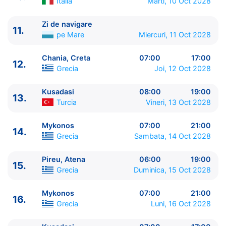
11.
Zi de navigare
pe Mare
00:00 - 00:00
Italia
Marti, 10 Oct 2028
12.
Chania, Creta
Grecia
07:00 - 17:00
Zi de navigare
13.
Kusadasi
Turcia
08:00 - 19:00
11.
pe Mare
Miercuri, 11 Oct 2028
14.
Mykonos
Grecia
07:00 - 21:00
15.
Pireu, Atena
Grecia
06:00 - 19:00
Chania, Creta
07:00
17:00
16.
Mykonos
Grecia
07:00 - 21:00
12.
Grecia
Joi, 12 Oct 2028
17.
Kusadasi
Turcia
07:00 - 17:00
18.
Chania, Creta
Grecia
08:00 - 18:00
Kusadasi
08:00
19:00
13.
19.
Zi de navigare
pe Mare
00:00 - 00:00
Turcia
Vineri, 13 Oct 2028
20.
Napoli
Italia
07:00 - 18:00
21.
Civitavecchia, Roma
Italia
07:00 - 20:00
Mykonos
07:00
21:00
14.
22.
Ajaccio, Corsica
Franta
08:00 - 18:00
Grecia
Sambata, 14 Oct 2028
23.
Zi de navigare
pe Mare
00:00 - 00:00
24.
Palma de Mallorca
Spania
08:00 - 18:00
Pireu, Atena
06:00
19:00
15.
25.
Barcelona
Spania
06:00 - ⚓
Grecia
Duminica, 15 Oct 2028
Mykonos
07:00
21:00
16.
Grecia
Luni, 16 Oct 2028