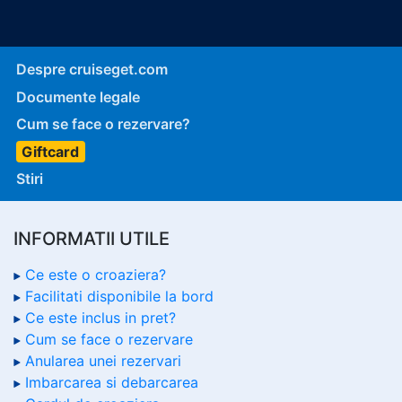
Despre cruiseget.com
Documente legale
Cum se face o rezervare?
Giftcard
Stiri
INFORMATII UTILE
Ce este o croaziera?
Facilitati disponibile la bord
Ce este inclus in pret?
Cum se face o rezervare
Anularea unei rezervari
Imbarcarea si debarcarea