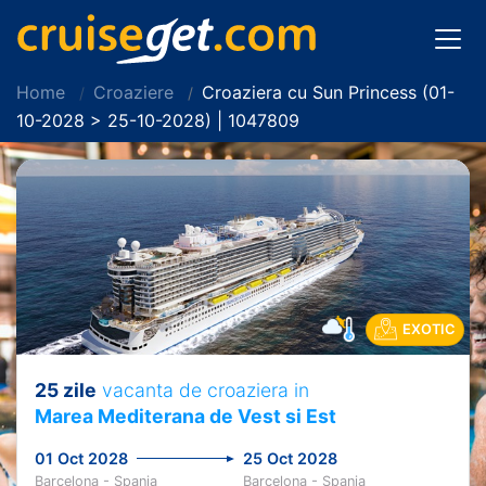
Home
Croaziere
Croaziera cu Sun Princess (01-
10-2028 > 25-10-2028) | 1047809
EXOTIC
25 zile
vacanta de croaziera in
Marea Mediterana de Vest si Est
01 Oct 2028
25 Oct 2028
Barcelona - Spania
Barcelona - Spania