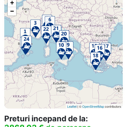
+
−
Leaflet
| ©
OpenStreetMap
contributors
Preturi incepand de la: