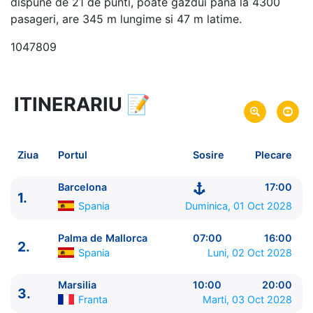
dispune de 21 de punti, poate gazdui pana la 4300
pasageri, are 345 m lungime si 47 m latime.
1047809
ITINERARIU
📝
25 zile
vacanta de croaziera in
Marea Mediterana de Vest si Est -
link oferta
01 Oct 2028
din Barcelona,
Spania
Plecare pe
Ziua
Portul
Sosire
Plecare
25 Oct 2028
in Barcelona,
Spania
Sosire pe
Barcelona
17:00
1.
Princess Cruises
Spania
Duminica, 01 Oct 2028
Sun Princess
★★★★★
Palma de Mallorca
07:00
16:00
2.
Spania
Luni, 02 Oct 2028
Marsilia
10:00
20:00
3.
Franta
Marti, 03 Oct 2028