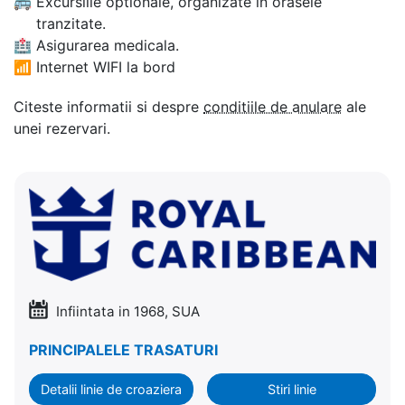
🚌
Excursiile optionale, organizate in orasele
tranzitate.
🏥
Asigurarea medicala.
📶
Internet WIFI la bord
Citeste informatii si despre
conditiile de anulare
ale
unei rezervari.
Infiintata in 1968, SUA
PRINCIPALELE TRASATURI
Detalii linie de croaziera
Stiri linie