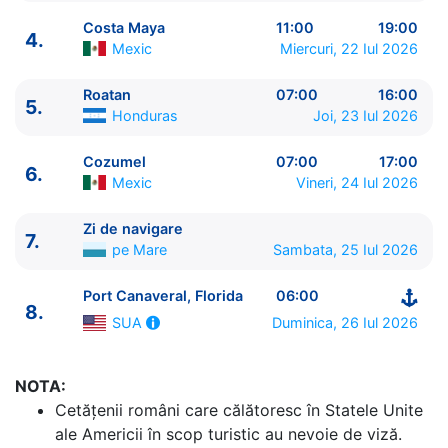
Costa Maya
11:00
19:00
4.
Mexic
Miercuri, 22 Iul 2026
Roatan
07:00
16:00
5.
Honduras
Joi, 23 Iul 2026
ITINERARIU
Ziua | Portul | Sosire - Plecare
Cozumel
07:00
17:00
6.
----------------------------------------
Mexic
Vineri, 24 Iul 2026
1.
Port Canaveral, Florida
SUA
⚓ - 16:30
2.
Cococay
Bahamas
07:00 - 17:00
Zi de navigare
7.
3.
Zi de navigare
pe Mare
0:00 - 0:00
pe Mare
Sambata, 25 Iul 2026
4.
Costa Maya
Mexic
11:00 - 19:00
Port Canaveral, Florida
06:00
5.
Roatan
Honduras
07:00 - 16:00
8.
6.
Cozumel
Mexic
07:00 - 17:00
Duminica, 26 Iul 2026
SUA
7.
Zi de navigare
pe Mare
0:00 - 0:00
8.
Port Canaveral, Florida
SUA
06:00 - ⚓
NOTA:
Cetăţenii români care călătoresc în Statele Unite
ale Americii în scop turistic au nevoie de viză.