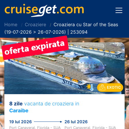
Home
Croaziere
Croaziera cu Star of the Seas
(19-07-2026 > 26-07-2026) | 253094
EXOTIC
8 zile
vacanta de croaziera in
Caraibe
19 Iul 2026
26 Iul 2026
Port Canaveral, Florida - SUA
Port Canaveral, Florida - SUA