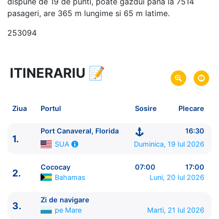
dispune de 19 de punti, poate gazdui pana la 7514
pasageri, are 365 m lungime si 65 m latime.
253094
ITINERARIU
📝
8 zile
vacanta de croaziera in
Caraibe -
link oferta
19 Iul 2026
din Port Canaveral, Florida,
Plecare pe
Ziua
Portul
Sosire
Plecare
SUA
26 Iul 2026
in Port Canaveral, Florida,
SUA
Sosire pe
Port Canaveral, Florida
16:30
1.
Duminica, 19 Iul 2026
SUA
Royal Caribbean International
Star of the Seas
★★★★★
Cococay
07:00
17:00
2.
Bahamas
Luni, 20 Iul 2026
Zi de navigare
3.
pe Mare
Marti, 21 Iul 2026