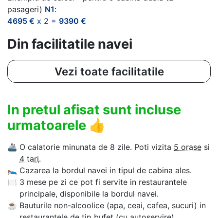
pasageri)
N1
:
4695 €
x 2 =
9390 €
Din facilitatile navei
Vezi toate facilitatile
In pretul afisat sunt incluse
urmatoarele
👍
🚢
O calatorie minunata de 8 zile. Poti vizita
5 orase
si
4 tari
.
🛌
Cazarea la bordul navei in tipul de cabina ales.
🍽
3 mese pe zi ce pot fi servite in restaurantele
principale, disponibile la bordul navei.
☕
Bauturile non-alcoolice (apa, ceai, cafea, sucuri) in
restaurantele de tip bufet (cu autoservire).