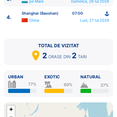
pe Mare
Duminica, 26 Iul 2026
Shanghai (Baoshan)
07:00
4.
China
Luni, 27 Iul 2026
ITINERARIU
TOTAL DE VIZITAT
Ziua | Portul | Sosire - Plecare
----------------------------------------
2
2
ORASE
DIN
TARI
1.
Shanghai (Baoshan)
China
⚓ - 16:30
2.
Seogwipo, Gangjeong
Coreea de Sud
11:59 -
22:00
URBAN
EXOTIC
NATURAL
3.
Zi de navigare
pe Mare
0:00 - 0:00
77%
4.
Shanghai (Baoshan)
China
07:00 - ⚓
69%
37%
+