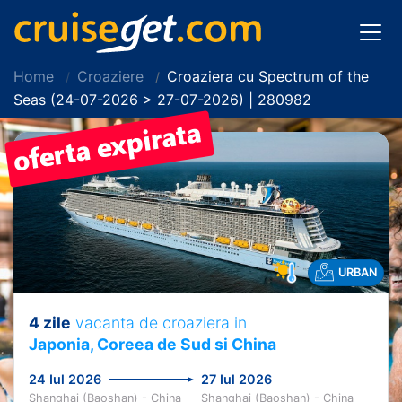
Home
Croaziere
Croaziera cu Spectrum of the
Seas (24-07-2026 > 27-07-2026) | 280982
URBAN
4 zile
vacanta de croaziera in
Japonia, Coreea de Sud si China
24 Iul 2026
27 Iul 2026
Shanghai (Baoshan) - China
Shanghai (Baoshan) - China