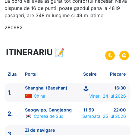
La bord vei avea asigurat tot confortul necesar. Nava
dispune de 16 de punti, poate gazdui pana la 4819
pasageri, are 348 m lungime si 49 m latime.
280982
ITINERARIU
📝
4 zile
vacanta de croaziera in
Japonia, Coreea de Sud si China -
link oferta
24 Iul 2026
din Shanghai (Baoshan),
Plecare pe
Ziua
Portul
Sosire
Plecare
China
27 Iul 2026
in Shanghai (Baoshan),
China
Sosire pe
Shanghai (Baoshan)
16:30
1.
China
Vineri, 24 Iul 2026
Royal Caribbean International
Spectrum of the Seas
★★★★★
Seogwipo, Gangjeong
11:59
22:00
2.
Coreea de Sud
Sambata, 25 Iul 2026
Zi de navigare
3.