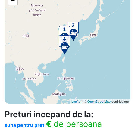
−
Leaflet
| ©
OpenStreetMap
contributors
Preturi incepand de la:
€
de persoana
suna pentru pret