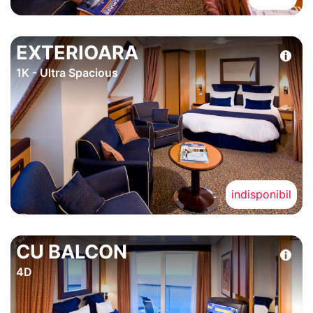
EXTERIOARA
1K - Ultra Spacious
indisponibil
CU BALCON
4D