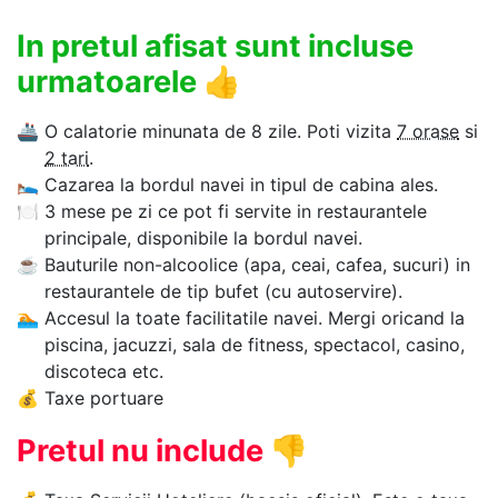
In pretul afisat sunt incluse
urmatoarele
👍
🚢
O calatorie minunata de 8 zile. Poti vizita
7 orase
si
2 tari
.
🛌
Cazarea la bordul navei in tipul de cabina ales.
🍽
3 mese pe zi ce pot fi servite in restaurantele
principale, disponibile la bordul navei.
☕
Bauturile non-alcoolice (apa, ceai, cafea, sucuri) in
restaurantele de tip bufet (cu autoservire).
🏊‍
Accesul la toate facilitatile navei. Mergi oricand la
piscina, jacuzzi, sala de fitness, spectacol, casino,
discoteca etc.
💰
Taxe portuare
Pretul nu include
👎