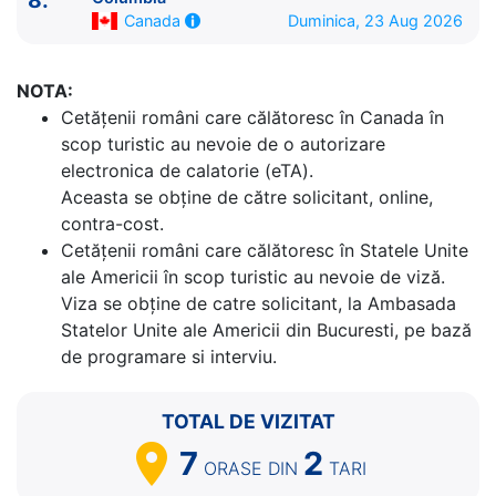
8.
8.
Vancouver, British Columbia
Canada
07:00 - ⚓
Duminica, 23 Aug 2026
Canada
NOTA:
Cetăţenii români care călătoresc în Canada în
scop turistic au nevoie de o autorizare
electronica de calatorie (eTA).
Aceasta se obține de către solicitant, online,
contra-cost.
Cetăţenii români care călătoresc în Statele Unite
ale Americii în scop turistic au nevoie de viză.
Viza se obține de catre solicitant, la Ambasada
Statelor Unite ale Americii din Bucuresti, pe bază
de programare si interviu.
TOTAL DE VIZITAT
7
2
ORASE
DIN
TARI