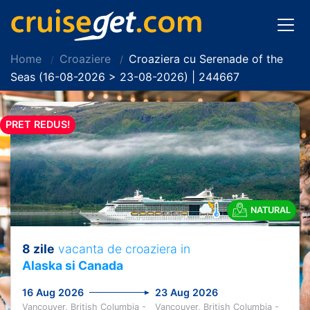
Home
Croaziere
Croaziera cu Serenade of the
Seas (16-08-2026 > 23-08-2026) | 244667
PRET REDUS!
NATURAL
8 zile
vacanta de croaziera in
Alaska si Canada
16 Aug 2026
23 Aug 2026
Vancouver, British Columbia -
Vancouver, British Columbia -