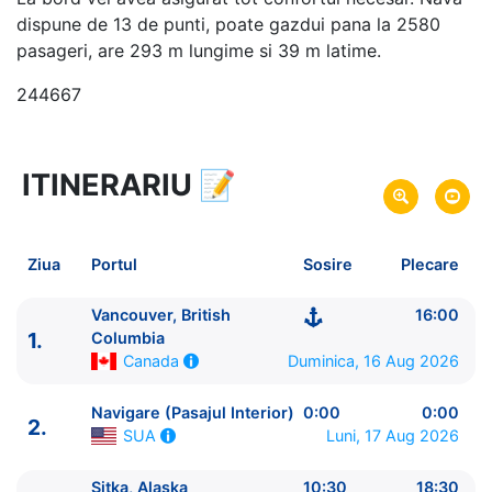
dispune de 13 de punti, poate gazdui pana la 2580
pasageri, are 293 m lungime si 39 m latime.
244667
ITINERARIU
📝
8 zile
vacanta de croaziera in
Alaska si Canada -
link oferta
16 Aug 2026
din Vancouver, British
Plecare pe
Ziua
Portul
Sosire
Plecare
Columbia,
Canada
23 Aug 2026
in Vancouver, British
Sosire pe
Vancouver, British
16:00
1.
Columbia,
Columbia
Canada
Duminica, 16 Aug 2026
Canada
Royal Caribbean International
Navigare (Pasajul Interior)
0:00
0:00
Serenade of the Seas
★★★★+
2.
Luni, 17 Aug 2026
SUA
Sitka, Alaska
10:30
18:30