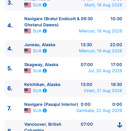
3.
Marti, 18 Aug 2026
SUA
Navigare (Bratul Endicott &
06:30
10:30
4.
Ghetarul Dawes)
Miercuri, 19 Aug 2026
SUA
Juneau, Alaska
13:30
22:00
4.
ITINERARIU
Miercuri, 19 Aug 2026
SUA
Ziua | Portul | Sosire - Plecare
----------------------------------------
Skagway, Alaska
07:00
17:00
5.
Joi, 20 Aug 2026
SUA
1.
Vancouver, British Columbia
Canada
⚓ - 16:00
2.
Navigare (Pasajul Interior)
SUA
0:00 - 0:00
Ketchikan, Alaska
13:00
19:30
3.
Sitka, Alaska
SUA
10:30 - 18:30
6.
Vineri, 21 Aug 2026
SUA
4.
Navigare (Bratul Endicott & Ghetarul Dawes)
SUA
06:30 - 10:30
Navigare (Pasajul Interior)
0:00
0:00
4.
Juneau, Alaska
SUA
13:30 - 22:00
7.
Sambata, 22 Aug 2026
SUA
5.
Skagway, Alaska
SUA
07:00 - 17:00
6.
Ketchikan, Alaska
SUA
13:00 - 19:30
Vancouver, British
07:00
7.
Navigare (Pasajul Interior)
SUA
0:00 - 0:00
Columbia