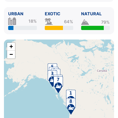
URBAN
EXOTIC
NATURAL
18%
64%
79%
+
−