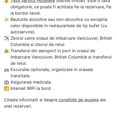
💰
Taxa Servicii Hoteliere
(bacsis oficial). Este o taxa
obligatorie, ce poate fi achitata fie la rezervare, fie
la bordul navei.
🍻
Bauturile alcoolice sau non-alcoolice cu exceptia
celor disponibile in restaurantele de tip bufet (cu
autoservire).
✈
Zborul catre orasul de imbarcare Vancouver, British
Columbia si zborul de retur.
🚖
Transferul din aeroport in port in orasul de
imbarcare Vancouver, British Columbia si transferul
de retur.
🚌
Excursiile optionale, organizate in orasele
tranzitate.
🏥
Asigurarea medicala.
📶
Internet WIFI la bord
Citeste informatii si despre
conditiile de anulare
ale
unei rezervari.