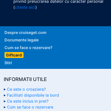
privind prelucrarea datelor cu caracter personal
(
citeste aici
)
Despre cruiseget.com
Documente legale
Cum se face o rezervare?
Giftcard
Stiri
INFORMATII UTILE
Ce este o croaziera?
Facilitati disponibile la bord
Ce este inclus in pret?
Cum se face o rezervare