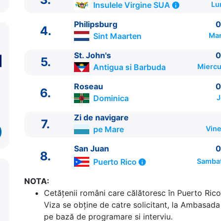
Insulele Virgine SUA
Lu
Philipsburg
0
4.
Sint Maarten
Mar
St. John's
0
5.
Antigua si Barbuda
Miercu
Roseau
0
6.
Dominica
J
Zi de navigare
7.
pe Mare
Vine
ITINERARIU
San Juan
0
8.
Ziua | Portul | Sosire - Plecare
Puerto Rico
Sambat
----------------------------------------
NOTA:
1.
San Juan
Puerto Rico
⚓ - 18:00
Cetăţenii români care călătoresc în Puerto Rico 
2.
Charlotte Amalie, St Thomas
Insulele Virgine
Viza se obține de catre solicitant, la Ambasada 
17:00
pe bază de programare si interviu.
3.
Carambola Beach, Saint Croix
Insulele Virgin