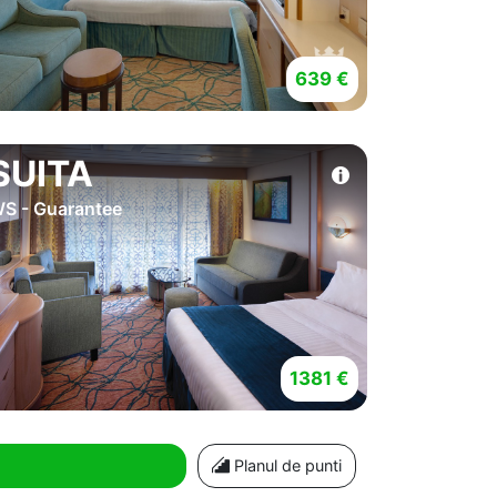
639 €
SUITA
S - Guarantee
1381 €
Planul de punti