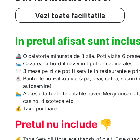
Vezi toate facilitatile
In pretul afisat sunt incl
🚢
O calatorie minunata de 8 zile. Poti vizita
6 orase
🛌
Cazarea la bordul navei in tipul de cabina ales.
🍽
3 mese pe zi ce pot fi servite in restaurantele pri
☕
Bauturile non-alcoolice (apa, ceai, cafea, sucuri) 
autoservire).
🏊‍
Accesul la toate facilitatile navei. Mergi oricand l
casino, discoteca etc.
💰
Taxe portuare
Pretul nu include
👎
💰
Taxa Servicii Hoteliere
(bacsis oficial). Este o tax