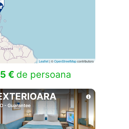
Leaflet
| ©
OpenStreetMap
contributors
5 €
de persoana
EXTERIOARA
O - Guarantee