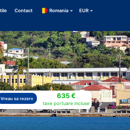
tile
Contact
Romania
EUR
635 €
Vreau sa rezerv
taxe portuare incluse
Next