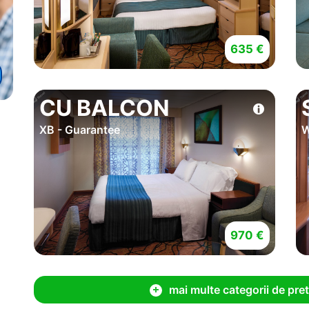
635 €
CU BALCON
XB - Guarantee
W
970 €
mai multe categorii de pret