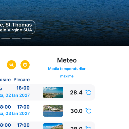
, Saint Croix
ie, St Thomas
lele Virgine SUA
lele Virgine SUA
Meteo
Media temperaturilor
maxime
osire
Plecare
o
18:00
28.4
a, 02 Ian 2027
8:00
17:00
30.0
a, 03 Ian 2027
8:00
17:00