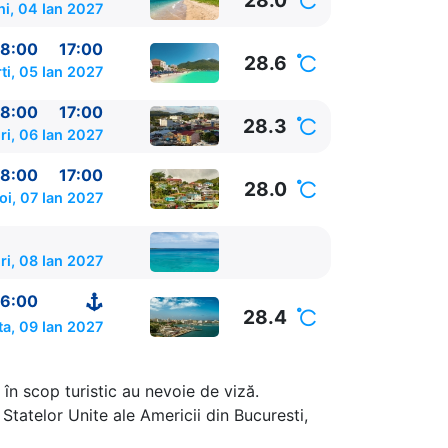
28.0
ni, 04 Ian 2027
8:00
17:00
28.6
ti, 05 Ian 2027
8:00
17:00
28.3
ri, 06 Ian 2027
8:00
17:00
28.0
oi, 07 Ian 2027
ri, 08 Ian 2027
6:00
28.4
a, 09 Ian 2027
în scop turistic au nevoie de viză.
 SUA
08:00 -
Statelor Unite ale Americii din Bucuresti,
e SUA
08:00 -