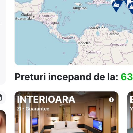
a
Preturi incepand de la:
63
INTERIOARA
ZI - Guarantee
Y