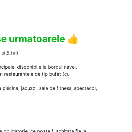
use urmatoarele
👍
si
5 tari
.
ncipale, disponibile la bordul navei.
in restaurantele de tip bufet (cu
a piscina, jacuzzi, sala de fitness, spectacol,
a obligatorie, ce poate fi achitata fie la