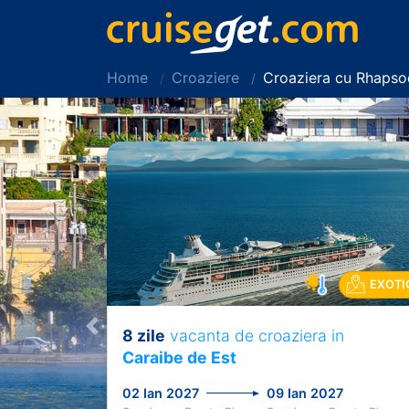
Home
Croaziere
Croaziera cu Rhapso
EXOTI
8 zile
vacanta de croaziera in
Previous
Caraibe de Est
02 Ian 2027
09 Ian 2027