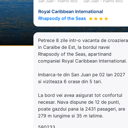
San Juan - Puerto Rico
San Juan - Puerto Rico
Royal Caribbean International
Rhapsody of the Seas
Petrece 8 zile intr-o vacanta de croaziera
in Caraibe de Est, la bordul navei
Rhapsody of the Seas, apartinand
companiei Royal Caribbean International.
Imbarca-te din San Juan pe 02 Ian 2027
si viziteaza 6 orase din 5 tari.
La bord vei avea asigurat tot confortul
necesar. Nava dispune de 12 de punti,
poate gazdui pana la 2431 pasageri, are
279 m lungime si 35 m latime.
580233