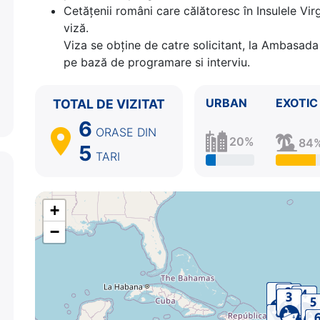
Cetăţenii români care călătoresc în Insulele Vir
17:00
viză.
4.
Philipsburg
Sint Maarten
08:00 - 17:00
Viza se obține de catre solicitant, la Ambasada 
5.
St. John's
Antigua si Barbuda
08:00 - 17:00
pe bază de programare si interviu.
6.
Roseau
Dominica
08:00 - 17:00
7.
Zi de navigare
pe Mare
0:00 - 0:00
8.
San Juan
Puerto Rico
06:00 - ⚓
URBAN
EXOTIC
TOTAL DE VIZITAT
6
ORASE
DIN
20%
84
5
TARI
+
−