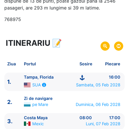
dispune de 13 de punti, poate gazdui pana la 2546
pasageri, are 293 m lungime si 39 m latime.
768975
ITINERARIU
📝
6 zile
vacanta de croaziera in
Caraibe de Vest -
link oferta
05 Feb 2028
din Tampa, Florida,
SUA
Plecare pe
Ziua
Portul
Sosire
Plecare
10 Feb 2028
in Tampa, Florida,
SUA
Sosire pe
Tampa, Florida
16:00
1.
Royal Caribbean International
Sambata, 05 Feb 2028
SUA
Radiance of the Seas
★★★★+
Zi de navigare
2.
pe Mare
Duminica, 06 Feb 2028
Costa Maya
08:00
17:00
3.
Mexic
Luni, 07 Feb 2028