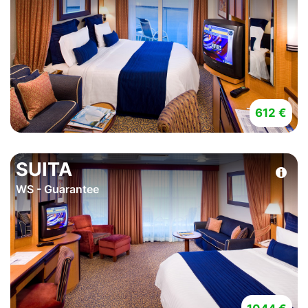
612 €
SUITA
WS - Guarantee