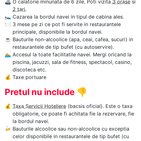
🚢
O calatorie minunata de 6 zile. Poti vizita
3 orase
si
2 tari
.
🛌
Cazarea la bordul navei in tipul de cabina ales.
🍽
3 mese pe zi ce pot fi servite in restaurantele
principale, disponibile la bordul navei.
☕
Bauturile non-alcoolice (apa, ceai, cafea, sucuri) in
restaurantele de tip bufet (cu autoservire).
🏊‍
Accesul la toate facilitatile navei. Mergi oricand la
piscina, jacuzzi, sala de fitness, spectacol, casino,
discoteca etc.
💰
Taxe portuare
Pretul nu include
👎
💰
Taxa Servicii Hoteliere
(bacsis oficial). Este o taxa
obligatorie, ce poate fi achitata fie la rezervare, fie
la bordul navei.
🍻
Bauturile alcoolice sau non-alcoolice cu exceptia
celor disponibile in restaurantele de tip bufet (cu