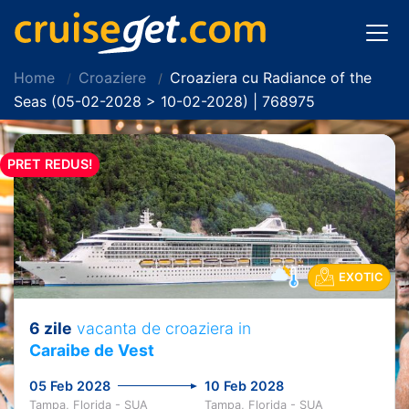
Home
Croaziere
Croaziera cu Radiance of the
Seas (05-02-2028 > 10-02-2028) | 768975
PRET REDUS!
EXOTIC
6 zile
vacanta de croaziera in
Caraibe de Vest
05 Feb 2028
10 Feb 2028
Tampa, Florida - SUA
Tampa, Florida - SUA