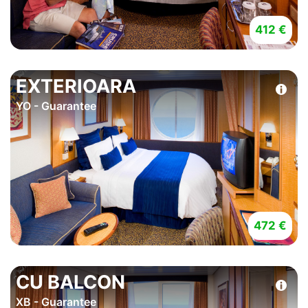
412 €
EXTERIOARA
YO - Guarantee
472 €
CU BALCON
XB - Guarantee