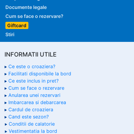
Documente legale
Cum se face o rezervare?
Giftcard
Stiri
INFORMATII UTILE
Ce este o croaziera?
Facilitati disponibile la bord
Ce este inclus in pret?
Cum se face o rezervare
Anularea unei rezervari
Imbarcarea si debarcarea
Cardul de croaziera
Cand este sezon?
Conditii de calatorie
Vestimentatia la bord