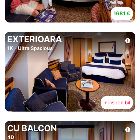
1681 €
EXTERIOARA
1K - Ultra Spacious
indisponibil
CU BALCON
4D