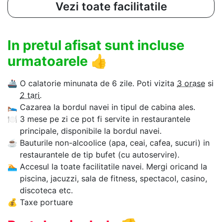
Vezi toate facilitatile
In pretul afisat sunt incluse
urmatoarele
👍
🚢
O calatorie minunata de 6 zile. Poti vizita
3 orase
si
2 tari
.
🛌
Cazarea la bordul navei in tipul de cabina ales.
🍽
3 mese pe zi ce pot fi servite in restaurantele
principale, disponibile la bordul navei.
☕
Bauturile non-alcoolice (apa, ceai, cafea, sucuri) in
restaurantele de tip bufet (cu autoservire).
🏊‍
Accesul la toate facilitatile navei. Mergi oricand la
piscina, jacuzzi, sala de fitness, spectacol, casino,
discoteca etc.
💰
Taxe portuare