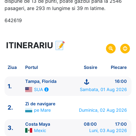
dispune de 13 de punti, poate gazdui pana la 2546
pasageri, are 293 m lungime si 39 m latime.
642619
ITINERARIU
📝
6 zile
vacanta de croaziera in
Caraibe de Vest -
link oferta
01 Aug 2026
din Tampa, Florida,
SUA
Plecare pe
Ziua
Portul
Sosire
Plecare
06 Aug 2026
in Tampa, Florida,
SUA
Sosire pe
Tampa, Florida
16:00
1.
Royal Caribbean International
Sambata, 01 Aug 2026
SUA
Radiance of the Seas
★★★★+
Zi de navigare
2.
pe Mare
Duminica, 02 Aug 2026
Costa Maya
08:00
17:00
3.
Mexic
Luni, 03 Aug 2026