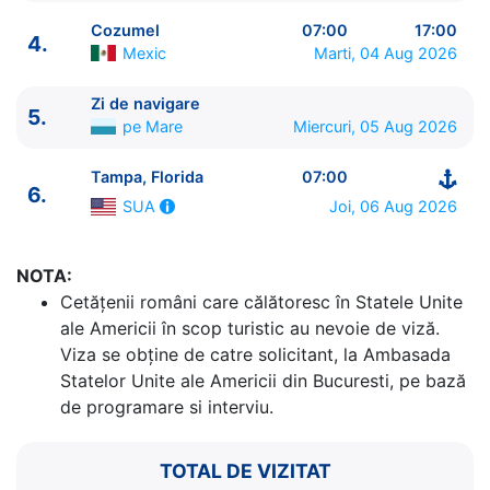
Cozumel
07:00
17:00
4.
Mexic
Marti, 04 Aug 2026
Zi de navigare
5.
ITINERARIU
pe Mare
Miercuri, 05 Aug 2026
Ziua | Portul | Sosire - Plecare
----------------------------------------
Tampa, Florida
07:00
6.
1.
Tampa, Florida
SUA
⚓ - 16:00
Joi, 06 Aug 2026
SUA
2.
Zi de navigare
pe Mare
0:00 - 0:00
3.
Costa Maya
Mexic
08:00 - 17:00
4.
Cozumel
Mexic
07:00 - 17:00
NOTA:
5.
Zi de navigare
pe Mare
0:00 - 0:00
Cetăţenii români care călătoresc în Statele Unite
6.
Tampa, Florida
SUA
07:00 - ⚓
ale Americii în scop turistic au nevoie de viză.
Viza se obține de catre solicitant, la Ambasada
Statelor Unite ale Americii din Bucuresti, pe bază
de programare si interviu.
TOTAL DE VIZITAT