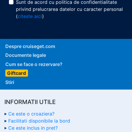
Sunt de acord cu politica de confidentialitate
privind prelucrarea datelor cu caracter personal
(
citeste aici
)
Despre cruiseget.com
Documente legale
Cum se face o rezervare?
Giftcard
Stiri
INFORMATII UTILE
Ce este o croaziera?
Facilitati disponibile la bord
Ce este inclus in pret?