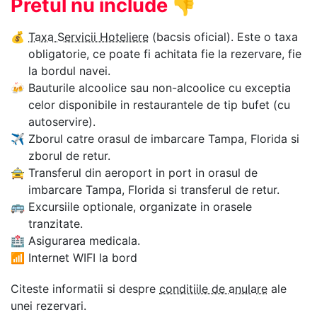
Pretul nu include
👎
💰
Taxa Servicii Hoteliere
(bacsis oficial). Este o taxa
obligatorie, ce poate fi achitata fie la rezervare, fie
la bordul navei.
🍻
Bauturile alcoolice sau non-alcoolice cu exceptia
celor disponibile in restaurantele de tip bufet (cu
autoservire).
✈
Zborul catre orasul de imbarcare Tampa, Florida si
zborul de retur.
🚖
Transferul din aeroport in port in orasul de
imbarcare Tampa, Florida si transferul de retur.
🚌
Excursiile optionale, organizate in orasele
tranzitate.
🏥
Asigurarea medicala.
📶
Internet WIFI la bord
Citeste informatii si despre
conditiile de anulare
ale
unei rezervari.