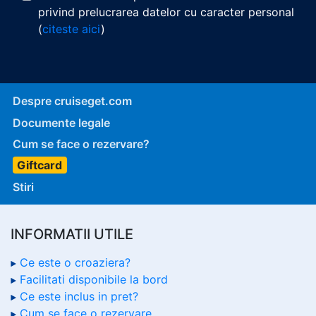
privind prelucrarea datelor cu caracter personal
(
citeste aici
)
Despre cruiseget.com
Documente legale
Cum se face o rezervare?
Giftcard
Stiri
INFORMATII UTILE
Ce este o croaziera?
Facilitati disponibile la bord
Ce este inclus in pret?
Cum se face o rezervare