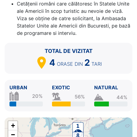
Cetăţenii români care călătoresc în Statele Unite
⚓
ale Americii în scop turistic au nevoie de viză.
Viza se obține de catre solicitant, la Ambasada
Statelor Unite ale Americii din Bucuresti, pe bază
de programare si interviu.
TOTAL DE VIZITAT
4
2
ORASE
DIN
TARI
URBAN
EXOTIC
NATURAL
20%
56%
44%
+
−