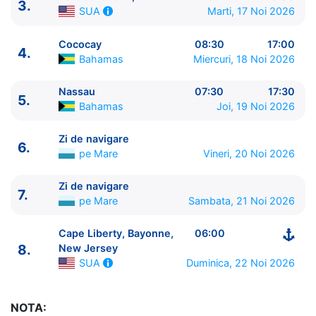
3.
Marti, 17 Noi 2026
SUA
Cococay
08:30
17:00
4.
Bahamas
Miercuri, 18 Noi 2026
Nassau
07:30
17:30
5.
Bahamas
Joi, 19 Noi 2026
ITINERARIU
Ziua | Portul | Sosire - Plecare
Zi de navigare
6.
pe Mare
Vineri, 20 Noi 2026
----------------------------------------
1.
Cape Liberty, Bayonne, New Jersey
SUA
⚓ -
Zi de navigare
15:00
7.
pe Mare
Sambata, 21 Noi 2026
2.
Zi de navigare
pe Mare
0:00 - 0:00
3.
Port Canaveral, Florida
SUA
11:59 - 20:00
Cape Liberty, Bayonne,
06:00
4.
Cococay
Bahamas
08:30 - 17:00
8.
New Jersey
5.
Nassau
Bahamas
07:30 - 17:30
Duminica, 22 Noi 2026
SUA
6.
Zi de navigare
pe Mare
0:00 - 0:00
7.
Zi de navigare
pe Mare
0:00 - 0:00
NOTA:
8.
Cape Liberty, Bayonne, New Jersey
SUA
06:00 -