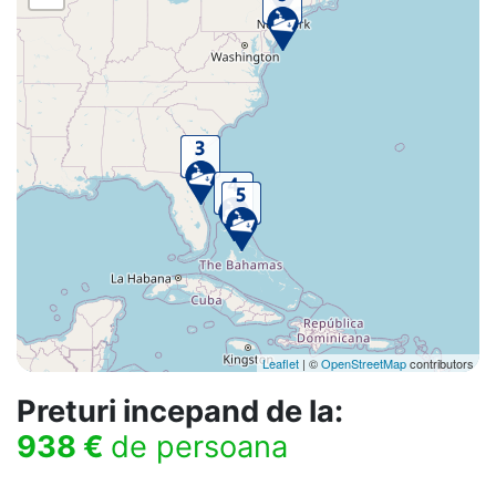
Leaflet
| ©
OpenStreetMap
contributors
Preturi incepand de la:
938 €
de persoana