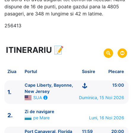
dispune de 16 de punti, poate gazdui pana la 4805
pasageri, are 348 m lungime si 42 m latime.
256413
ITINERARIU
📝
8 zile
vacanta de croaziera in
Caraibe de Nord -
link oferta
15 Noi 2026
din Cape Liberty, Bayonne,
Plecare pe
Ziua
Portul
Sosire
Plecare
New Jersey,
SUA
22 Noi 2026
in Cape Liberty, Bayonne, New
Sosire pe
Cape Liberty, Bayonne,
15:00
1.
Jersey,
SUA
New Jersey
Duminica, 15 Noi 2026
SUA
Royal Caribbean International
Zi de navigare
Odyssey of the Seas
★★★★★
2.
pe Mare
Luni, 16 Noi 2026
Port Canaveral, Florida
11:59
20:00