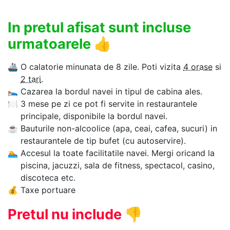
In pretul afisat sunt incluse
urmatoarele
👍
🚢
O calatorie minunata de 8 zile. Poti vizita
4 orase
si
2 tari
.
🛌
Cazarea la bordul navei in tipul de cabina ales.
🍽
3 mese pe zi ce pot fi servite in restaurantele
principale, disponibile la bordul navei.
☕
Bauturile non-alcoolice (apa, ceai, cafea, sucuri) in
restaurantele de tip bufet (cu autoservire).
🏊‍
Accesul la toate facilitatile navei. Mergi oricand la
piscina, jacuzzi, sala de fitness, spectacol, casino,
discoteca etc.
💰
Taxe portuare
Pretul nu include
👎