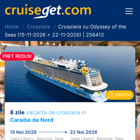
Home
Croaziere
Croaziera cu Odyssey of the
Seas (15-11-2026 > 22-11-2026) | 256413
PRET REDUS!
EXOTIC
8 zile
vacanta de croaziera in
Caraibe de Nord
15 Noi 2026
22 Noi 2026
Cape Liberty, Bayonne, New
Cape Liberty, Bayonne, New