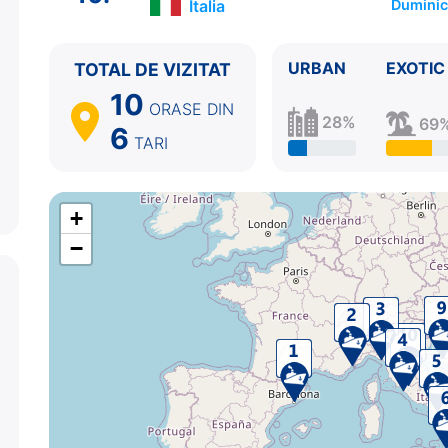
Italia
Duminic
10.
Ravenna
Italia
06:00 - ⚓
URBAN
EXOTIC
TOTAL DE VIZITAT
10
ORASE
DIN
28%
69
6
TARI
+
−