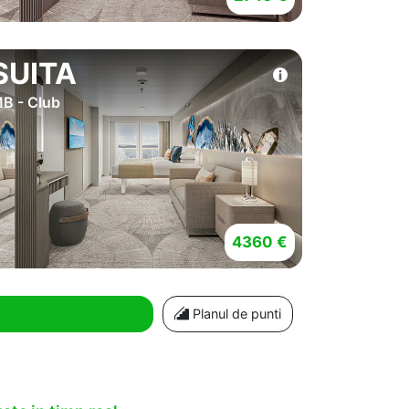
SUITA
B - Club
4360 €
Planul de punti