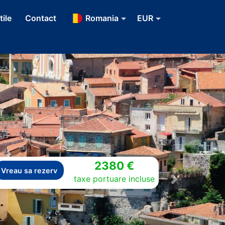
tile
Contact
Romania
EUR
2380 €
Vreau sa rezerv
taxe portuare incluse
Next