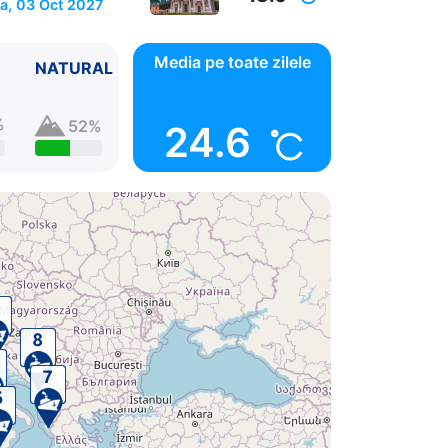
a, 03 Oct 2027
Media pe toate zilele
NATURAL
%
52%
24.6