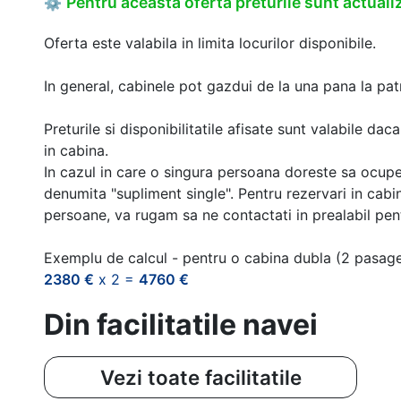
Pentru aceasta oferta preturile sunt actualiz
⚙
Oferta este valabila in limita locurilor disponibile.
In general, cabinele pot gazdui de la una pana la patr
Preturile si disponibilitatile afisate sunt valabile d
in cabina.
In cazul in care o singura persoana doreste sa ocupe
denumita "supliment single". Pentru rezervari in cab
persoane, va rugam sa ne contactati in prealabil pentr
Exemplu de calcul - pentru o cabina dubla (2 pasag
2380 €
x 2 =
4760 €
Din facilitatile navei
Vezi toate facilitatile