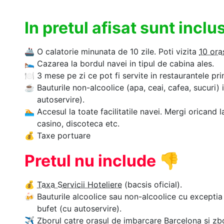
In pretul afisat sunt incl
🚢
O calatorie minunata de 10 zile. Poti vizita
10 ora
🛌
Cazarea la bordul navei in tipul de cabina ales.
🍽
3 mese pe zi ce pot fi servite in restaurantele pri
☕
Bauturile non-alcoolice (apa, ceai, cafea, sucuri) 
autoservire).
🏊‍
Accesul la toate facilitatile navei. Mergi oricand l
casino, discoteca etc.
💰
Taxe portuare
Pretul nu include
👎
💰
Taxa Servicii Hoteliere
(bacsis oficial).
🍻
Bauturile alcoolice sau non-alcoolice cu exceptia 
bufet (cu autoservire).
✈
Zborul catre orasul de imbarcare Barcelona si zbo