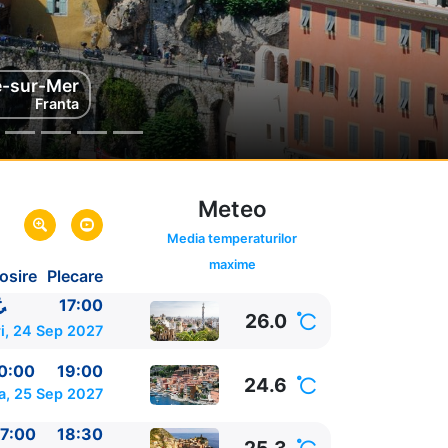
e-sur-Mer
ezia
Italia
Franta
Meteo
Media temperaturilor
maxime
osire
Plecare
17:00
26.0
i, 24 Sep 2027
0:00
19:00
24.6
a, 25 Sep 2027
7:00
18:30