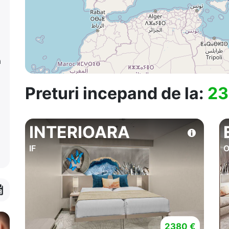
a
Preturi incepand de la:
23
INTERIOARA
IF
2380 €