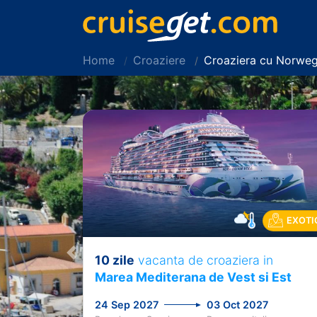
Home
Croaziere
Croaziera cu Norweg
EXOTI
10 zile
vacanta de croaziera in
Previous
Marea Mediterana de Vest si Est
24 Sep 2027
03 Oct 2027