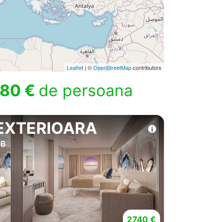
Leaflet
| ©
OpenStreetMap
contributors
80 €
de persoana
EXTERIOARA
OB
2740 €