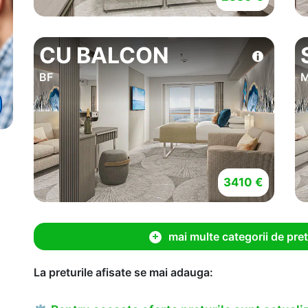
CU BALCON
BF
M
3410 €
mai multe categorii de pret
La preturile afisate se mai adauga: