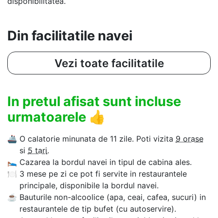
disponibilitatea.
Din facilitatile navei
Vezi toate facilitatile
In pretul afisat sunt incluse
urmatoarele
👍
🚢
O calatorie minunata de 11 zile. Poti vizita
9 orase
si
5 tari
.
🛌
Cazarea la bordul navei in tipul de cabina ales.
🍽
3 mese pe zi ce pot fi servite in restaurantele
principale, disponibile la bordul navei.
☕
Bauturile non-alcoolice (apa, ceai, cafea, sucuri) in
restaurantele de tip bufet (cu autoservire).