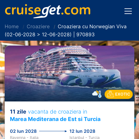
Home
Croaziere
Croaziera cu Norwegian Viva
(02-06-2028 > 12-06-2028) | 970893
EXOTIC
11 zile
vacanta de croaziera in
Marea Mediterana de Est si Turcia
02 Iun 2028
12 Iun 2028
Ravenna - Italia
Istanbul - Turcia