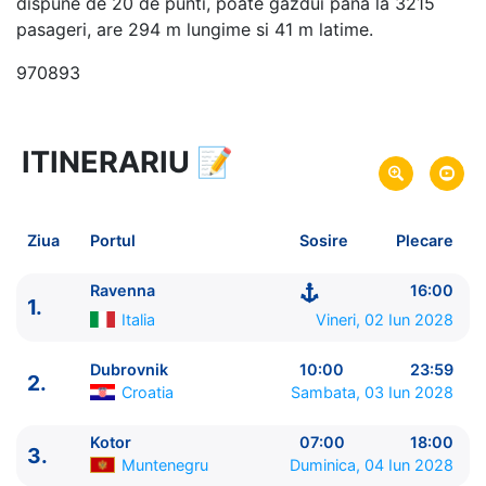
dispune de 20 de punti, poate gazdui pana la 3215
pasageri, are 294 m lungime si 41 m latime.
970893
ITINERARIU
📝
11 zile
vacanta de croaziera in
Marea Mediterana de Est si Turcia -
link oferta
02 Iun 2028
din Ravenna,
Italia
Plecare pe
Ziua
Portul
Sosire
Plecare
12 Iun 2028
in Istanbul,
Turcia
Sosire pe
Ravenna
16:00
1.
Norwegian Cruise Line
Italia
Vineri, 02 Iun 2028
Norwegian Viva
★★★★★
Dubrovnik
10:00
23:59
2.
Croatia
Sambata, 03 Iun 2028
Kotor
07:00
18:00
3.
Muntenegru
Duminica, 04 Iun 2028