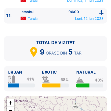
Turcia
Duminica, 11 Iun 2028
Istanbul
06:00
11.
Turcia
Luni, 12 Iun 2028
TOTAL DE VIZITAT
9
5
ORASE
DIN
TARI
URBAN
EXOTIC
NATURAL
41%
68%
48%
+
−