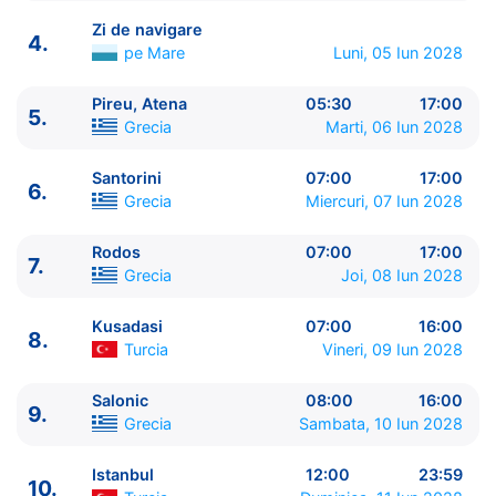
Zi de navigare
4.
pe Mare
Luni, 05 Iun 2028
Pireu, Atena
05:30
17:00
5.
ITINERARIU
Grecia
Marti, 06 Iun 2028
Ziua | Portul | Sosire - Plecare
----------------------------------------
Santorini
07:00
17:00
6.
1.
Ravenna
Italia
⚓ - 16:00
Grecia
Miercuri, 07 Iun 2028
2.
Dubrovnik
Croatia
10:00 - 23:59
3.
Kotor
Muntenegru
07:00 - 18:00
Rodos
07:00
17:00
7.
Grecia
Joi, 08 Iun 2028
4.
Zi de navigare
pe Mare
0:00 - 0:00
5.
Pireu, Atena
Grecia
05:30 - 17:00
Kusadasi
07:00
16:00
6.
Santorini
Grecia
07:00 - 17:00
8.
Turcia
Vineri, 09 Iun 2028
7.
Rodos
Grecia
07:00 - 17:00
8.
Kusadasi
Turcia
07:00 - 16:00
Salonic
08:00
16:00
9.
Salonic
Grecia
08:00 - 16:00
9.
Grecia
Sambata, 10 Iun 2028
10.
Istanbul
Turcia
12:00 - 23:59
11.
Istanbul
Turcia
06:00 - ⚓
Istanbul
12:00
23:59
10.