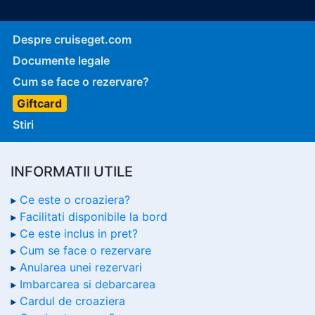
Despre cruiseget.com
Documente legale
Cum se face o rezervare?
Giftcard
Stiri
INFORMATII UTILE
Ce este o croaziera?
Facilitati disponibile la bord
Ce este inclus in pret?
Cum se face o rezervare
Anularea unei rezervari
Imbarcarea si debarcarea
Cardul de croaziera