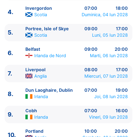
Invergordon
07:00
18:00
4.
Scotia
Duminica, 04 Iun 2028
Portree, Isle of Skye
09:00
17:00
5.
ITINERARIU
Scotia
Luni, 05 Iun 2028
Ziua | Portul | Sosire - Plecare
----------------------------------------
Belfast
09:00
20:00
6.
1.
Southampton
Anglia
⚓ - 17:00
Irlanda de Nord
Marti, 06 Iun 2028
2.
Zi de navigare
pe Mare
0:00 - 0:00
3.
Newhaven, Edinburgh
Scotia
07:00 - 18:00
Liverpool
08:00
17:00
7.
Anglia
Miercuri, 07 Iun 2028
4.
Invergordon
Scotia
07:00 - 18:00
5.
Portree, Isle of Skye
Scotia
09:00 - 17:00
Dun Laoghaire, Dublin
07:00
19:00
6.
Belfast
Irlanda de Nord
09:00 - 20:00
8.
Irlanda
Joi, 08 Iun 2028
7.
Liverpool
Anglia
08:00 - 17:00
8.
Dun Laoghaire, Dublin
Irlanda
07:00 - 19:00
Cobh
07:00
16:00
9.
Cobh
Irlanda
07:00 - 16:00
9.
Irlanda
Vineri, 09 Iun 2028
10.
Portland
Anglia
10:00 - 20:00
11.
Southampton
Anglia
05:00 - ⚓
Portland
10:00
20:00
10.