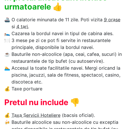
urmatoarele
👍
🚢
O calatorie minunata de 11 zile. Poti vizita
9 orase
si
4 tari
.
🛌
Cazarea la bordul navei in tipul de cabina ales.
🍽
3 mese pe zi ce pot fi servite in restaurantele
principale, disponibile la bordul navei.
☕
Bauturile non-alcoolice (apa, ceai, cafea, sucuri) in
restaurantele de tip bufet (cu autoservire).
🏊‍
Accesul la toate facilitatile navei. Mergi oricand la
piscina, jacuzzi, sala de fitness, spectacol, casino,
discoteca etc.
💰
Taxe portuare
Pretul nu include
👎
💰
Taxa Servicii Hoteliere
(bacsis oficial).
🍻
Bauturile alcoolice sau non-alcoolice cu exceptia
celor disponibile in restaurantele de tip bufet (cu