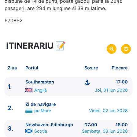
dispune de 14 de punti, poate gazdui pana la 2348
pasageri, are 294 m lungime si 38 m latime.
970892
ITINERARIU
📝
11 zile
vacanta de croaziera in
Insulele Britanice -
link oferta
01 Iun 2028
din Southampton,
Anglia
Plecare pe
Ziua
Portul
Sosire
Plecare
11 Iun 2028
in Southampton,
Anglia
Sosire pe
Southampton
17:00
1.
Norwegian Cruise Line
Anglia
Joi, 01 Iun 2028
Norwegian Star
★★★★+
Zi de navigare
2.
pe Mare
Vineri, 02 Iun 2028
Newhaven, Edinburgh
07:00
18:00
3.
Scotia
Sambata, 03 Iun 2028