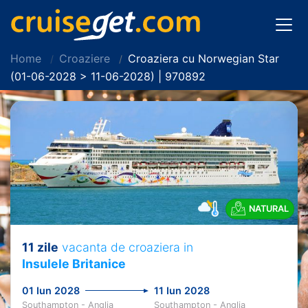
Home
Croaziere
Croaziera cu Norwegian Star
(01-06-2028 > 11-06-2028) | 970892
NATURAL
11 zile
vacanta de croaziera in
Insulele Britanice
01 Iun 2028
11 Iun 2028
Southampton - Anglia
Southampton - Anglia