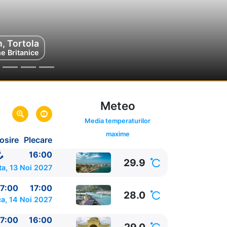
, Tortola
ne Britanice
Meteo
Media temperaturilor
maxime
osire
Plecare
o
16:00
29.9
a, 13 Noi 2027
7:00
17:00
28.0
a, 14 Noi 2027
7:00
16:00