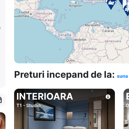
a
Preturi incepand de la:
suna 
INTERIOARA
T1 - Studio
O