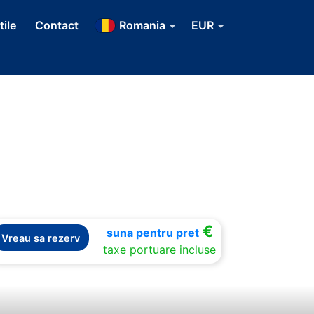
tile
Contact
Romania
EUR
€
suna pentru pret
Vreau sa rezerv
taxe portuare incluse
Next