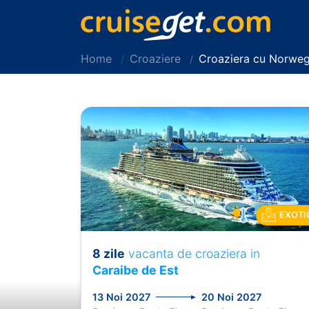
Home
Croaziere
Croaziera cu Norweg
EXOTI
8 zile
vacanta de croaziera in
Previous
Caraibe de Est
13 Noi 2027
20 Noi 2027