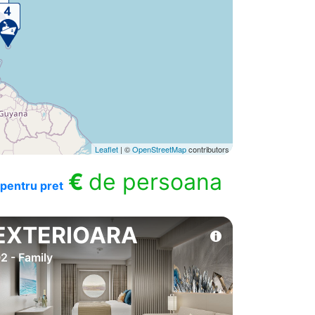
Leaflet
| ©
OpenStreetMap
contributors
€
de persoana
pentru pret
EXTERIOARA
2 - Family