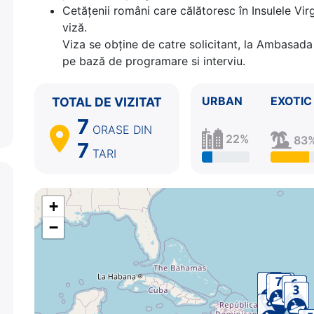
Cetăţenii români care călătoresc în Insulele Vir
8.
San Juan
Puerto Rico
07:00 - ⚓
viză.
Viza se obține de catre solicitant, la Ambasada 
pe bază de programare si interviu.
URBAN
EXOTIC
TOTAL DE VIZITAT
7
ORASE
DIN
22%
83
7
TARI
+
−