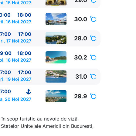
29.0
ni, 15 Noi 2027
0:00
18:00
30.0
ti, 16 Noi 2027
7:00
17:00
28.0
ri, 17 Noi 2027
9:00
18:00
30.2
oi, 18 Noi 2027
7:00
17:00
31.0
ri, 19 Noi 2027
07:00 - 17:00
7:00
29.9
a, 20 Noi 2027
în scop turistic au nevoie de viză.
Statelor Unite ale Americii din Bucuresti,
SUA
07:00 -