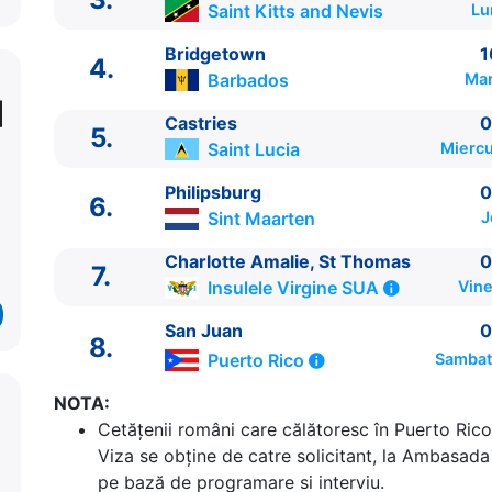
Saint Kitts and Nevis
Lu
Bridgetown
1
4.
Barbados
Mar
Castries
0
5.
Saint Lucia
Miercu
Philipsburg
0
6.
Sint Maarten
J
ITINERARIU
Ziua | Portul | Sosire - Plecare
Charlotte Amalie, St Thomas
0
7.
----------------------------------------
Insulele Virgine SUA
Vine
1.
San Juan
Puerto Rico
⚓ - 16:00
2.
Road Town, Tortola
Insulele Virgine Britanice
San Juan
0
8.
3.
Basseterre
Saint Kitts and Nevis
07:00 - 16:00
Puerto Rico
Sambat
4.
Bridgetown
Barbados
10:00 - 18:00
NOTA:
5.
Castries
Saint Lucia
07:00 - 17:00
Cetăţenii români care călătoresc în Puerto Rico 
6.
Philipsburg
Sint Maarten
09:00 - 18:00
Viza se obține de catre solicitant, la Ambasada 
7.
Charlotte Amalie, St Thomas
Insulele Virgine 
pe bază de programare si interviu.
17:00