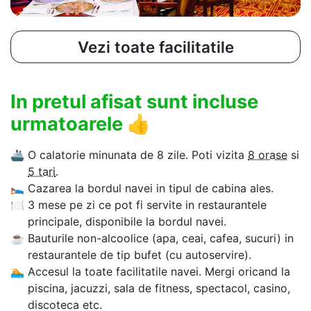
Vezi toate facilitatile
In pretul afisat sunt incluse
urmatoarele
👍
🚢
O calatorie minunata de 8 zile. Poti vizita
8 orase
si
5 tari
.
🛌
Cazarea la bordul navei in tipul de cabina ales.
🍽
3 mese pe zi ce pot fi servite in restaurantele
principale, disponibile la bordul navei.
☕
Bauturile non-alcoolice (apa, ceai, cafea, sucuri) in
restaurantele de tip bufet (cu autoservire).
🏊‍
Accesul la toate facilitatile navei. Mergi oricand la
piscina, jacuzzi, sala de fitness, spectacol, casino,
discoteca etc.