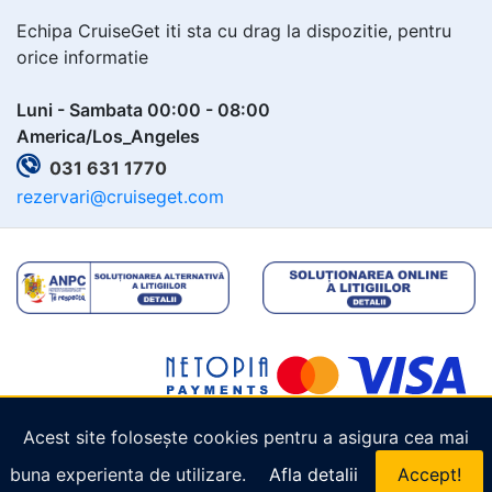
Echipa CruiseGet iti sta cu drag la dispozitie, pentru
orice informatie
Luni - Sambata 00:00 - 08:00
America/Los_Angeles
031 631 1770
rezervari@cruiseget.com
Acest site folosește cookies pentru a asigura cea mai
Copyright © 2026
Cruiseget.com
. Toate drepturile
buna experienta de utilizare.
Afla detalii
Accept!
rezervate.