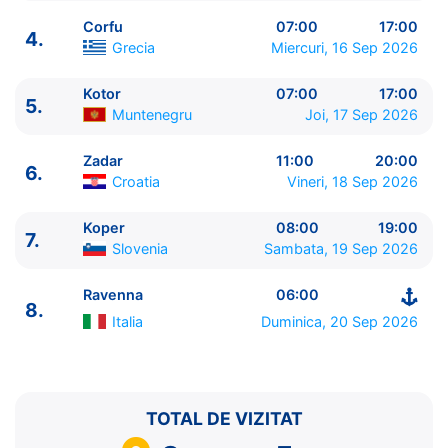
Corfu
07:00
17:00
4.
Grecia
Miercuri, 16 Sep 2026
Kotor
07:00
17:00
5.
ITINERARIU
Muntenegru
Joi, 17 Sep 2026
Ziua | Portul | Sosire - Plecare
----------------------------------------
Zadar
11:00
20:00
6.
1.
Pireu, Atena
Grecia
⚓ - 17:00
Croatia
Vineri, 18 Sep 2026
2.
Mykonos
Grecia
07:00 - 17:00
3.
Katakolon
Grecia
09:00 - 19:00
Koper
08:00
19:00
7.
Slovenia
Sambata, 19 Sep 2026
4.
Corfu
Grecia
07:00 - 17:00
5.
Kotor
Muntenegru
07:00 - 17:00
Ravenna
06:00
6.
Zadar
Croatia
11:00 - 20:00
8.
7.
Koper
Slovenia
08:00 - 19:00
Italia
Duminica, 20 Sep 2026
8.
Ravenna
Italia
06:00 - ⚓
TOTAL DE VIZITAT