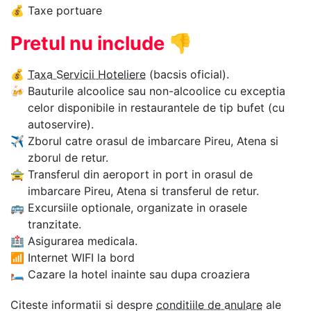
💰
Taxe portuare
Pretul nu include
👎
💰
Taxa Servicii Hoteliere
(bacsis oficial).
🍻
Bauturile alcoolice sau non-alcoolice cu exceptia
celor disponibile in restaurantele de tip bufet (cu
autoservire).
✈
Zborul catre orasul de imbarcare Pireu, Atena si
zborul de retur.
🚖
Transferul din aeroport in port in orasul de
imbarcare Pireu, Atena si transferul de retur.
🚌
Excursiile optionale, organizate in orasele
tranzitate.
🏥
Asigurarea medicala.
📶
Internet WIFI la bord
🛏
Cazare la hotel inainte sau dupa croaziera
Citeste informatii si despre
conditiile de anulare
ale