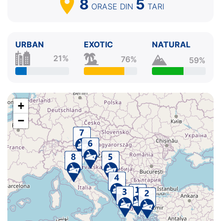
8
5
ORASE
DIN
TARI
URBAN
EXOTIC
NATURAL
21%
76%
59%
+
−