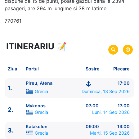
dispune de 15 de punti, poate gazdui pana la 2394
pasageri, are 294 m lungime si 38 m latime.
770761
ITINERARIU
📝
8 zile
vacanta de croaziera in
Marea Mediterana de Est -
link oferta
13 Sep 2026
din Pireu, Atena,
Grecia
Plecare pe
Ziua
Portul
Sosire
Plecare
20 Sep 2026
in Ravenna,
Italia
Sosire pe
Pireu, Atena
17:00
1.
Norwegian Cruise Line
Grecia
Duminica, 13 Sep 2026
Norwegian Pearl
★★★★★
Mykonos
07:00
17:00
2.
Grecia
Luni, 14 Sep 2026
Katakolon
09:00
19:00
3.
Grecia
Marti, 15 Sep 2026