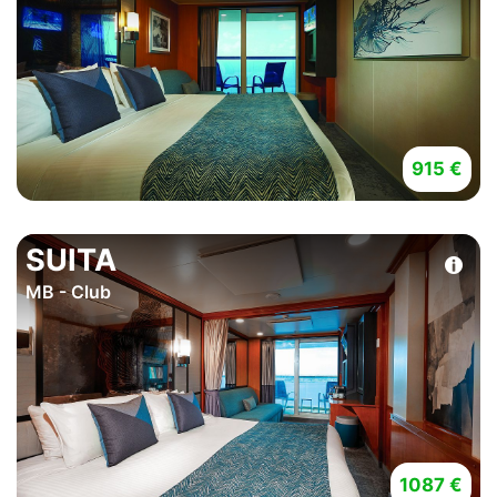
915 €
SUITA
MB - Club
1087 €