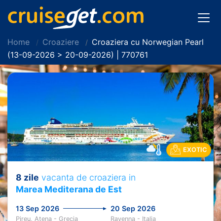
Home
Croaziere
Croaziera cu Norwegian Pearl
(13-09-2026 > 20-09-2026) | 770761
EXOTIC
8 zile
vacanta de croaziera in
Marea Mediterana de Est
13 Sep 2026
20 Sep 2026
Pireu, Atena - Grecia
Ravenna - Italia