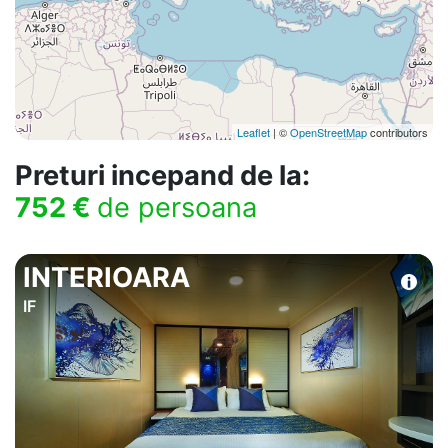
Leaflet
| ©
OpenStreetMap
contributors
Preturi incepand de la:
752 €
de persoana
INTERIOARA
IF