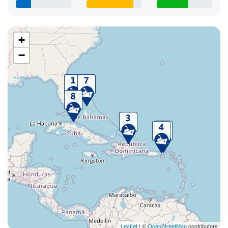
+
−
Leaflet
| ©
OpenStreetMap
contributors