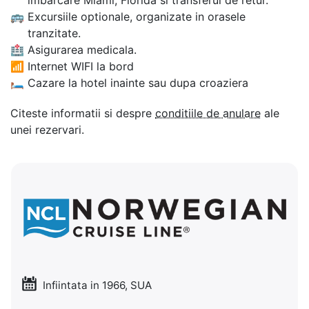
imbarcare Miami, Florida si transferul de retur.
🚌
Excursiile optionale, organizate in orasele
tranzitate.
🏥
Asigurarea medicala.
📶
Internet WIFI la bord
🛏
Cazare la hotel inainte sau dupa croaziera
Citeste informatii si despre
conditiile de anulare
ale
unei rezervari.
Infiintata in 1966, SUA