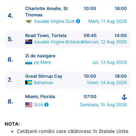
Charlotte Amalie, St
10:00
18:00
4.
Thomas
Marti, 11 Aug 2026
Insulele Virgine SUA
ITINERARIU
Road Town, Tortola
06:45
14:00
5.
Ziua | Portul | Sosire - Plecare
Insulele Virgine Britanice
Miercuri, 12 Aug 2026
----------------------------------------
1.
Miami, Florida
SUA
⚓ - 16:00
Zi de navigare
6.
2.
Zi de navigare
pe Mare
0:00 - 0:00
pe Mare
Joi, 13 Aug 2026
3.
Puerto Plata
Rep. Dominicana
07:00 - 15:00
4.
Charlotte Amalie, St Thomas
Insulele Virgine
Great Stirrup Cay
10:00
18:00
7.
Bahamas
Vineri, 14 Aug 2026
SUA
10:00 - 18:00
5.
Road Town, Tortola
Insulele Virgine Britanice
Miami, Florida
07:00
06:45 - 14:00
8.
Sambata, 15 Aug 2026
6.
Zi de navigare
SUA
pe Mare
0:00 - 0:00
7.
Great Stirrup Cay
Bahamas
10:00 - 18:00
8.
Miami, Florida
SUA
07:00 - ⚓
NOTA:
Cetăţenii români care călătoresc în Statele Unite