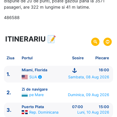
dispune de 20 de punti, poate gazdui pana la 3571
pasageri, are 322 m lungime si 41 m latime.
486588
ITINERARIU
📝
8 zile
vacanta de croaziera in
Caraibe de Nord -
link oferta
08 Aug 2026
din Miami, Florida,
SUA
Plecare pe
Ziua
Portul
Sosire
Plecare
15 Aug 2026
in Miami, Florida,
SUA
Sosire pe
Miami, Florida
16:00
1.
Norwegian Cruise Line
Sambata, 08 Aug 2026
SUA
Norwegian Luna
★★★★★
Zi de navigare
2.
pe Mare
Duminica, 09 Aug 2026
Puerto Plata
07:00
15:00
3.
Rep. Dominicana
Luni, 10 Aug 2026