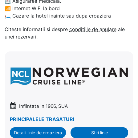
🏥
Asigurarea medicala.
📶
Internet WIFI la bord
🛏
Cazare la hotel inainte sau dupa croaziera
Citeste informatii si despre
conditiile de anulare
ale
unei rezervari.
Infiintata in 1966, SUA
PRINCIPALELE TRASATURI
Detalii linie de croaziera
Stiri linie