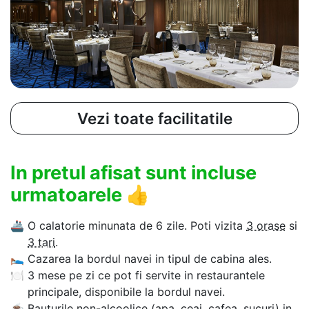
Vezi toate facilitatile
In pretul afisat sunt incluse
urmatoarele
👍
🚢
O calatorie minunata de 6 zile. Poti vizita
3 orase
si
3 tari
.
🛌
Cazarea la bordul navei in tipul de cabina ales.
🍽
3 mese pe zi ce pot fi servite in restaurantele
principale, disponibile la bordul navei.
☕
Bauturile non-alcoolice (apa, ceai, cafea, sucuri) in