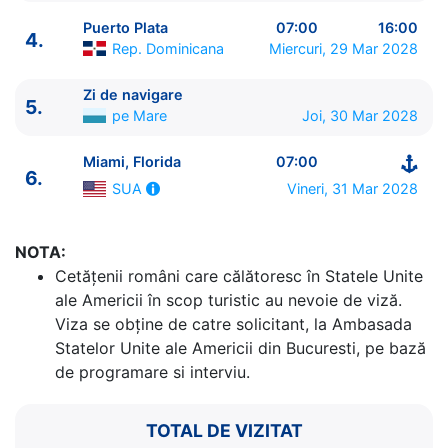
Puerto Plata
07:00
16:00
4.
Rep. Dominicana
Miercuri, 29 Mar 2028
Zi de navigare
5.
pe Mare
Joi, 30 Mar 2028
ITINERARIU
Miami, Florida
07:00
6.
Ziua | Portul | Sosire - Plecare
Vineri, 31 Mar 2028
SUA
----------------------------------------
1.
Miami, Florida
SUA
⚓ - 16:00
NOTA:
2.
Great Stirrup Cay
Bahamas
07:00 - 17:00
Cetăţenii români care călătoresc în Statele Unite
3.
Zi de navigare
pe Mare
0:00 - 0:00
ale Americii în scop turistic au nevoie de viză.
4.
Puerto Plata
Rep. Dominicana
07:00 - 16:00
Viza se obține de catre solicitant, la Ambasada
5.
Zi de navigare
pe Mare
0:00 - 0:00
Statelor Unite ale Americii din Bucuresti, pe bază
6.
Miami, Florida
SUA
07:00 - ⚓
de programare si interviu.
TOTAL DE VIZITAT