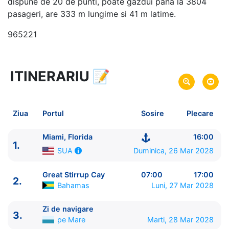
dispune de 20 de punti, poate gazdui pana la 3804
pasageri, are 333 m lungime si 41 m latime.
965221
ITINERARIU
📝
6 zile
vacanta de croaziera in
Caraibe de Nord -
link oferta
26 Mar 2028
din Miami, Florida,
SUA
Plecare pe
Ziua
Portul
Sosire
Plecare
31 Mar 2028
in Miami, Florida,
SUA
Sosire pe
Miami, Florida
16:00
1.
Norwegian Cruise Line
Duminica, 26 Mar 2028
SUA
Norwegian Joy
★★★★★
Great Stirrup Cay
07:00
17:00
2.
Bahamas
Luni, 27 Mar 2028
Zi de navigare
3.
pe Mare
Marti, 28 Mar 2028