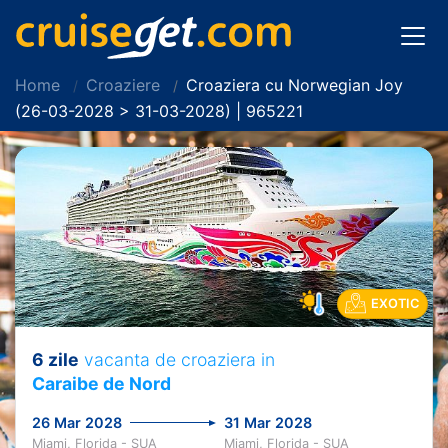
Home
Croaziere
Croaziera cu Norwegian Joy
(26-03-2028 > 31-03-2028) | 965221
EXOTIC
6 zile
vacanta de croaziera in
Caraibe de Nord
26 Mar 2028
31 Mar 2028
Miami, Florida - SUA
Miami, Florida - SUA