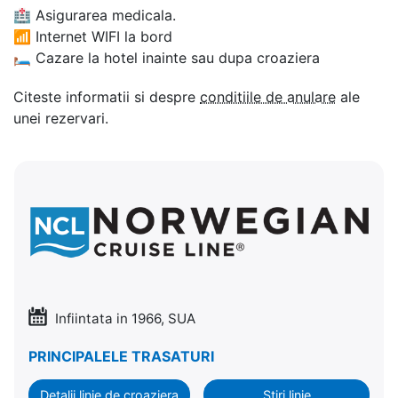
🏥
Asigurarea medicala.
📶
Internet WIFI la bord
🛏
Cazare la hotel inainte sau dupa croaziera
Citeste informatii si despre
conditiile de anulare
ale
unei rezervari.
Infiintata in 1966, SUA
PRINCIPALELE TRASATURI
Detalii linie de croaziera
Stiri linie