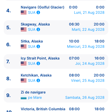
Navigare (Golful Glacier)
0:00
0:00
4.
Luni, 21 Aug 2028
SUA
Skagway, Alaska
06:30
20:00
5.
Marti, 22 Aug 2028
SUA
Sitka, Alaska
10:00
18:00
6.
ITINERARIU
Miercuri, 23 Aug 2028
SUA
Ziua | Portul | Sosire - Plecare
Icy Strait Point, Alaska
07:00
16:00
----------------------------------------
7.
Joi, 24 Aug 2028
SUA
1.
Seattle, Washington
SUA
⚓ - 16:00
2.
Zi de navigare
pe Mare
0:00 - 0:00
Ketchikan, Alaska
08:00
20:00
3.
Juneau, Alaska
SUA
13:30 - 22:00
8.
Vineri, 25 Aug 2028
SUA
4.
Navigare (Golful Glacier)
SUA
0:00 - 0:00
5.
Skagway, Alaska
SUA
06:30 - 20:00
Zi de navigare
6.
Sitka, Alaska
SUA
10:00 - 18:00
9.
pe Mare
Sambata, 26 Aug 2028
7.
Icy Strait Point, Alaska
SUA
07:00 - 16:00
8.
Ketchikan, Alaska
SUA
08:00 - 20:00
Victoria, British Columbia
08:00
18:00