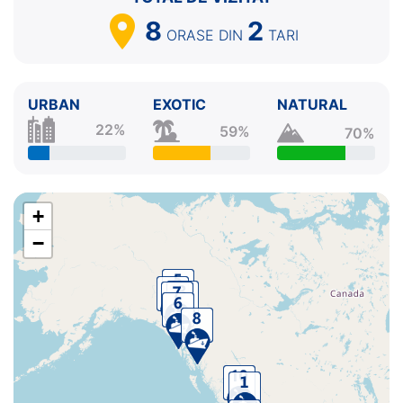
8
2
ORASE
DIN
TARI
URBAN
EXOTIC
NATURAL
22%
59%
70%
+
−