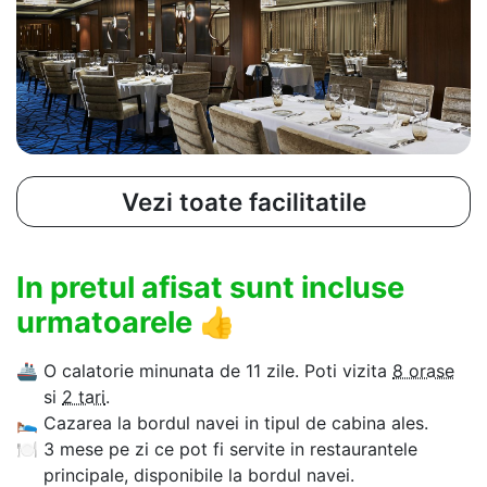
Vezi toate facilitatile
In pretul afisat sunt incluse
urmatoarele
👍
🚢
O calatorie minunata de 11 zile. Poti vizita
8 orase
si
2 tari
.
🛌
Cazarea la bordul navei in tipul de cabina ales.
🍽
3 mese pe zi ce pot fi servite in restaurantele
principale, disponibile la bordul navei.