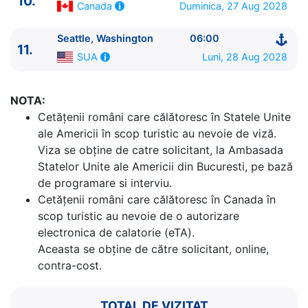
10.
9.
Zi de navigare
pe Mare
0:00 - 0:00
Duminica, 27 Aug 2028
Canada
10.
Victoria, British Columbia
Canada
08:00 - 18:00
11.
Seattle, Washington
SUA
06:00 - ⚓
Seattle, Washington
06:00
11.
Luni, 28 Aug 2028
SUA
NOTA:
Cetăţenii români care călătoresc în Statele Unite
ale Americii în scop turistic au nevoie de viză.
Viza se obține de catre solicitant, la Ambasada
Statelor Unite ale Americii din Bucuresti, pe bază
de programare si interviu.
Cetăţenii români care călătoresc în Canada în
scop turistic au nevoie de o autorizare
electronica de calatorie (eTA).
Aceasta se obține de către solicitant, online,
contra-cost.
TOTAL DE VIZITAT