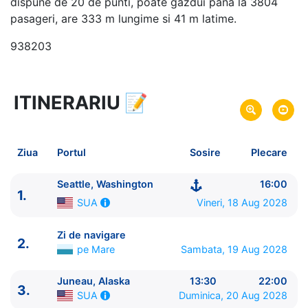
dispune de 20 de punti, poate gazdui pana la 3804
pasageri, are 333 m lungime si 41 m latime.
938203
ITINERARIU
📝
11 zile
vacanta de croaziera in
Alaska si Canada -
link oferta
18 Aug 2028
din Seattle, Washington,
Plecare pe
Ziua
Portul
Sosire
Plecare
SUA
28 Aug 2028
in Seattle, Washington,
SUA
Sosire pe
Seattle, Washington
16:00
1.
Vineri, 18 Aug 2028
SUA
Norwegian Cruise Line
Norwegian Joy
★★★★★
Zi de navigare
2.
pe Mare
Sambata, 19 Aug 2028
Juneau, Alaska
13:30
22:00
3.
Duminica, 20 Aug 2028
SUA