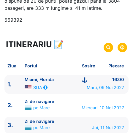
dispune de 20 de punti, poate gazdui pana la 3804
pasageri, are 333 m lungime si 41 m latime.
569392
ITINERARIU
📝
6 zile
vacanta de croaziera in
Test -
link oferta
09 Noi 2027
din Miami, Florida,
SUA
Plecare pe
Ziua
Portul
Sosire
Plecare
14 Noi 2027
in Miami, Florida,
SUA
Sosire pe
Miami, Florida
16:00
1.
Norwegian Cruise Line
Marti, 09 Noi 2027
SUA
Norwegian Joy
★★★★★
Zi de navigare
2.
pe Mare
Miercuri, 10 Noi 2027
Zi de navigare
3.
pe Mare
Joi, 11 Noi 2027