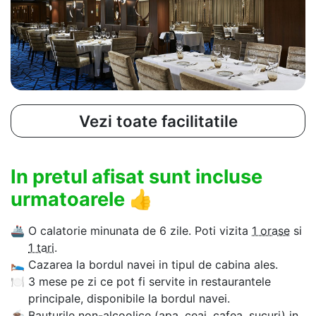
Vezi toate facilitatile
In pretul afisat sunt incluse
urmatoarele
👍
🚢
O calatorie minunata de 6 zile. Poti vizita
1 orase
si
1 tari
.
🛌
Cazarea la bordul navei in tipul de cabina ales.
🍽
3 mese pe zi ce pot fi servite in restaurantele
principale, disponibile la bordul navei.
☕
Bauturile non-alcoolice (apa, ceai, cafea, sucuri) in