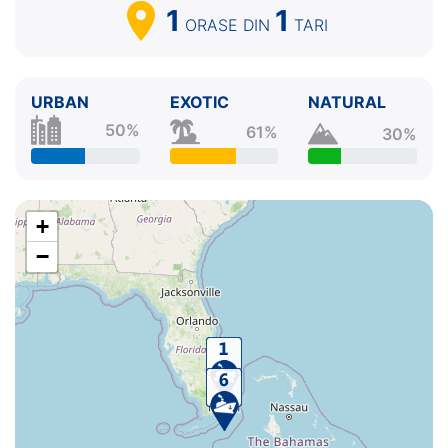
1
1
ORASE
DIN
TARI
URBAN
EXOTIC
NATURAL
50%
61%
30%
+
−