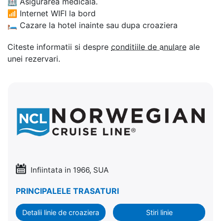
🏥
Asigurarea medicala.
📶
Internet WIFI la bord
🛏
Cazare la hotel inainte sau dupa croaziera
Citeste informatii si despre
conditiile de anulare
ale
unei rezervari.
Infiintata in 1966, SUA
PRINCIPALELE TRASATURI
Detalii linie de croaziera
Stiri linie