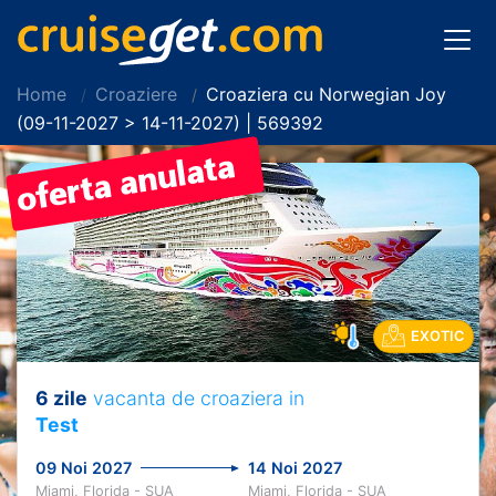
Home
Croaziere
Croaziera cu Norwegian Joy
(09-11-2027 > 14-11-2027) | 569392
EXOTIC
6 zile
vacanta de croaziera in
Test
09 Noi 2027
14 Noi 2027
Miami, Florida - SUA
Miami, Florida - SUA