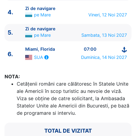
Zi de navigare
4.
pe Mare
Vineri, 12 Noi 2027
Zi de navigare
5.
pe Mare
Sambata, 13 Noi 2027
ITINERARIU
Miami, Florida
07:00
6.
Ziua | Portul | Sosire - Plecare
Duminica, 14 Noi 2027
SUA
----------------------------------------
1.
Miami, Florida
SUA
⚓ - 16:00
NOTA:
2.
Zi de navigare
pe Mare
0:00 - 0:00
Cetăţenii români care călătoresc în Statele Unite
3.
Zi de navigare
pe Mare
0:00 - 0:00
ale Americii în scop turistic au nevoie de viză.
4.
Zi de navigare
pe Mare
0:00 - 0:00
Viza se obține de catre solicitant, la Ambasada
5.
Zi de navigare
pe Mare
0:00 - 0:00
Statelor Unite ale Americii din Bucuresti, pe bază
6.
Miami, Florida
SUA
07:00 - ⚓
de programare si interviu.
TOTAL DE VIZITAT