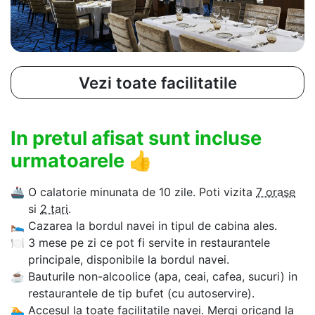
Vezi toate facilitatile
In pretul afisat sunt incluse
urmatoarele
👍
🚢
O calatorie minunata de 10 zile. Poti vizita
7 orase
si
2 tari
.
🛌
Cazarea la bordul navei in tipul de cabina ales.
🍽
3 mese pe zi ce pot fi servite in restaurantele
principale, disponibile la bordul navei.
☕
Bauturile non-alcoolice (apa, ceai, cafea, sucuri) in
restaurantele de tip bufet (cu autoservire).
🏊‍
Accesul la toate facilitatile navei. Mergi oricand la