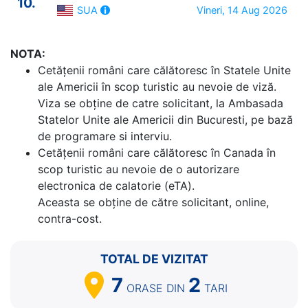
10.
9.
Victoria, British Columbia
Canada
08:00 - 18:00
Vineri, 14 Aug 2026
SUA
10.
Seattle, Washington
SUA
07:00 - ⚓
NOTA:
Cetăţenii români care călătoresc în Statele Unite
ale Americii în scop turistic au nevoie de viză.
Viza se obține de catre solicitant, la Ambasada
Statelor Unite ale Americii din Bucuresti, pe bază
de programare si interviu.
Cetăţenii români care călătoresc în Canada în
scop turistic au nevoie de o autorizare
electronica de calatorie (eTA).
Aceasta se obține de către solicitant, online,
contra-cost.
TOTAL DE VIZITAT
7
2
ORASE
DIN
TARI