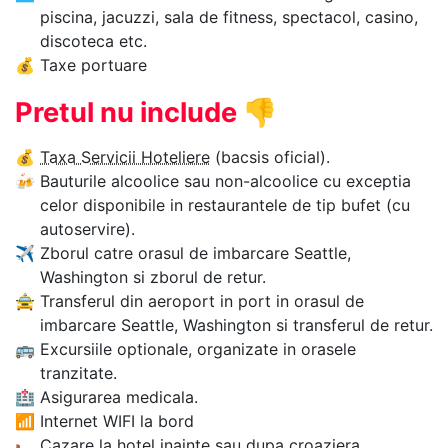
piscina, jacuzzi, sala de fitness, spectacol, casino,
discoteca etc.
💰
Taxe portuare
Pretul nu include
👎
💰
Taxa Servicii Hoteliere
(bacsis oficial).
🍻
Bauturile alcoolice sau non-alcoolice cu exceptia
celor disponibile in restaurantele de tip bufet (cu
autoservire).
✈
Zborul catre orasul de imbarcare Seattle,
Washington si zborul de retur.
🚖
Transferul din aeroport in port in orasul de
imbarcare Seattle, Washington si transferul de retur.
🚌
Excursiile optionale, organizate in orasele
tranzitate.
🏥
Asigurarea medicala.
📶
Internet WIFI la bord
🛏
Cazare la hotel inainte sau dupa croaziera