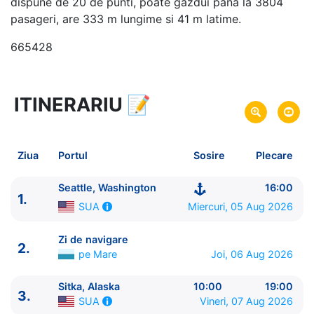
dispune de 20 de punti, poate gazdui pana la 3804
pasageri, are 333 m lungime si 41 m latime.
665428
ITINERARIU
📝
10 zile
vacanta de croaziera in
Alaska si Canada -
link oferta
05 Aug 2026
din Seattle, Washington,
Plecare pe
Ziua
Portul
Sosire
Plecare
SUA
14 Aug 2026
in Seattle, Washington,
SUA
Sosire pe
Seattle, Washington
16:00
1.
Miercuri, 05 Aug 2026
SUA
Norwegian Cruise Line
Norwegian Joy
★★★★★
Zi de navigare
2.
pe Mare
Joi, 06 Aug 2026
Sitka, Alaska
10:00
19:00
3.
Vineri, 07 Aug 2026
SUA