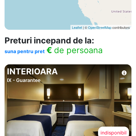
Leaflet
| ©
OpenStreetMap
contributors
Preturi incepand de la:
€
de persoana
suna pentru pret
INTERIOARA
IX - Guarantee
indisponibil