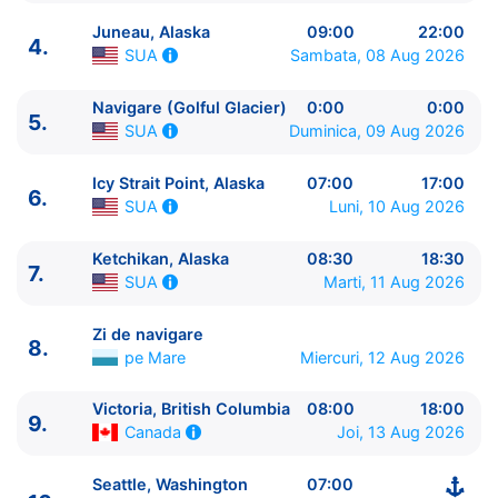
Juneau, Alaska
09:00
22:00
4.
Sambata, 08 Aug 2026
SUA
Navigare (Golful Glacier)
0:00
0:00
5.
Duminica, 09 Aug 2026
SUA
Icy Strait Point, Alaska
07:00
17:00
6.
ITINERARIU
Luni, 10 Aug 2026
SUA
Ziua | Portul | Sosire - Plecare
Ketchikan, Alaska
08:30
18:30
----------------------------------------
7.
Marti, 11 Aug 2026
SUA
1.
Seattle, Washington
SUA
⚓ - 16:00
2.
Zi de navigare
pe Mare
0:00 - 0:00
Zi de navigare
3.
Sitka, Alaska
SUA
10:00 - 19:00
8.
pe Mare
Miercuri, 12 Aug 2026
4.
Juneau, Alaska
SUA
09:00 - 22:00
5.
Navigare (Golful Glacier)
SUA
0:00 - 0:00
Victoria, British Columbia
08:00
18:00
6.
9.
Icy Strait Point, Alaska
SUA
07:00 - 17:00
Joi, 13 Aug 2026
Canada
7.
Ketchikan, Alaska
SUA
08:30 - 18:30
8.
Zi de navigare
pe Mare
0:00 - 0:00
Seattle, Washington
07:00