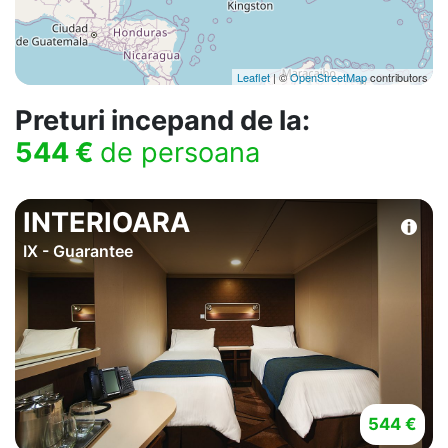
Leaflet
| ©
OpenStreetMap
contributors
Preturi incepand de la:
544 €
de persoana
INTERIOARA
IX - Guarantee
544 €