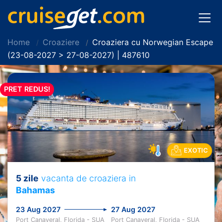
Home
Croaziere
Croaziera cu Norwegian Escape
(23-08-2027 > 27-08-2027) | 487610
PRET REDUS!
EXOTIC
5 zile
vacanta de croaziera in
Bahamas
23 Aug 2027
27 Aug 2027
Port Canaveral, Florida - SUA
Port Canaveral, Florida - SUA