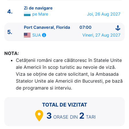
Zi de navigare
4.
pe Mare
Joi, 26 Aug 2027
Port Canaveral, Florida
07:00
5.
Vineri, 27 Aug 2027
SUA
ITINERARIU
Ziua | Portul | Sosire - Plecare
NOTA:
----------------------------------------
Cetăţenii români care călătoresc în Statele Unite
1.
Port Canaveral, Florida
SUA
⚓ - 16:00
ale Americii în scop turistic au nevoie de viză.
2.
Nassau
Bahamas
10:00 - 18:00
Viza se obține de catre solicitant, la Ambasada
3.
Great Stirrup Cay
Bahamas
07:00 - 17:00
Statelor Unite ale Americii din Bucuresti, pe bază
4.
Zi de navigare
pe Mare
0:00 - 0:00
de programare si interviu.
5.
Port Canaveral, Florida
SUA
07:00 - ⚓
TOTAL DE VIZITAT
3
2
ORASE
DIN
TARI