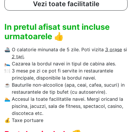
Vezi toate facilitatile
In pretul afisat sunt incluse
urmatoarele
👍
🚢
O calatorie minunata de 5 zile. Poti vizita
3 orase
si
2 tari
.
🛌
Cazarea la bordul navei in tipul de cabina ales.
🍽
3 mese pe zi ce pot fi servite in restaurantele
principale, disponibile la bordul navei.
☕
Bauturile non-alcoolice (apa, ceai, cafea, sucuri) in
restaurantele de tip bufet (cu autoservire).
🏊‍
Accesul la toate facilitatile navei. Mergi oricand la
piscina, jacuzzi, sala de fitness, spectacol, casino,
discoteca etc.
💰
Taxe portuare