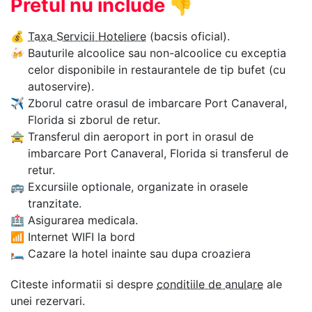
Pretul nu include
👎
💰
Taxa Servicii Hoteliere
(bacsis oficial).
🍻
Bauturile alcoolice sau non-alcoolice cu exceptia
celor disponibile in restaurantele de tip bufet (cu
autoservire).
✈
Zborul catre orasul de imbarcare Port Canaveral,
Florida si zborul de retur.
🚖
Transferul din aeroport in port in orasul de
imbarcare Port Canaveral, Florida si transferul de
retur.
🚌
Excursiile optionale, organizate in orasele
tranzitate.
🏥
Asigurarea medicala.
📶
Internet WIFI la bord
🛏
Cazare la hotel inainte sau dupa croaziera
Citeste informatii si despre
conditiile de anulare
ale
unei rezervari.