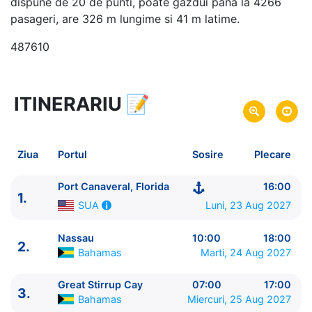
dispune de 20 de punti, poate gazdui pana la 4266
pasageri, are 326 m lungime si 41 m latime.
487610
ITINERARIU
📝
5 zile
vacanta de croaziera in
Bahamas -
link oferta
23 Aug 2027
din Port Canaveral, Florida,
Plecare pe
Ziua
Portul
Sosire
Plecare
SUA
27 Aug 2027
in Port Canaveral, Florida,
Sosire pe
Port Canaveral, Florida
16:00
1.
SUA
Luni, 23 Aug 2027
SUA
Norwegian Cruise Line
Nassau
10:00
18:00
2.
Norwegian Escape
★★★★★
Bahamas
Marti, 24 Aug 2027
Great Stirrup Cay
07:00
17:00
3.
Bahamas
Miercuri, 25 Aug 2027