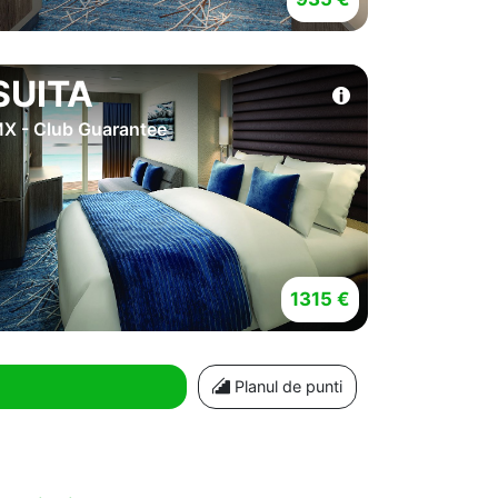
SUITA
X - Club Guarantee
1315 €
Planul de punti