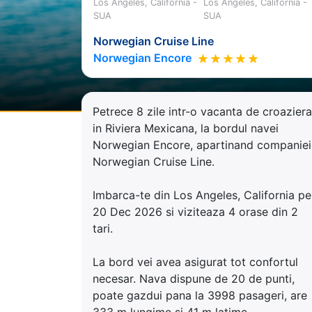
Los Angeles, California -
Los Angeles, California -
SUA
SUA
Norwegian Cruise Line
Norwegian Encore
Petrece 8 zile intr-o vacanta de croaziera
in Riviera Mexicana, la bordul navei
Norwegian Encore, apartinand companiei
Norwegian Cruise Line.
Imbarca-te din Los Angeles, California pe
20 Dec 2026 si viziteaza 4 orase din 2
tari.
La bord vei avea asigurat tot confortul
necesar. Nava dispune de 20 de punti,
poate gazdui pana la 3998 pasageri, are
333 m lungime si 41 m latime.