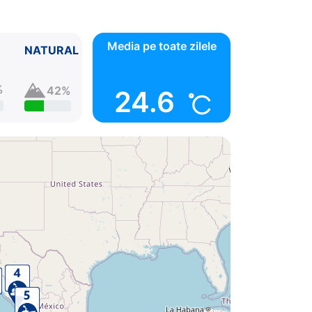
Media pe toate zilele
NATURAL
%
42%
24.6