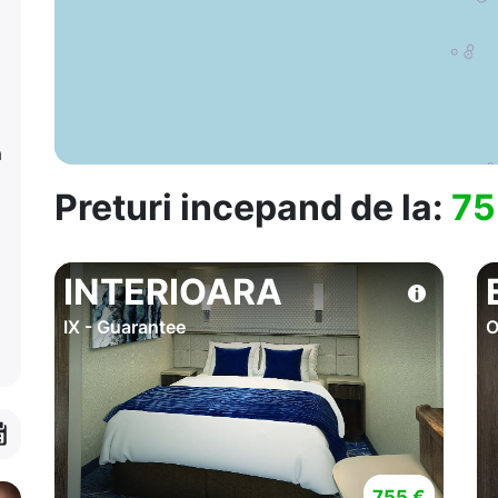
a
Preturi incepand de la:
75
INTERIOARA
IX - Guarantee
O
755 €