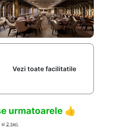
Vezi toate facilitatile
use urmatoarele
👍
si
2 tari
.