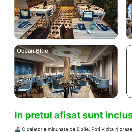
Ocean Blue
In pretul afisat sunt incl
🚢
O calatorie minunata de 8 zile. Poti vizita
4 orase