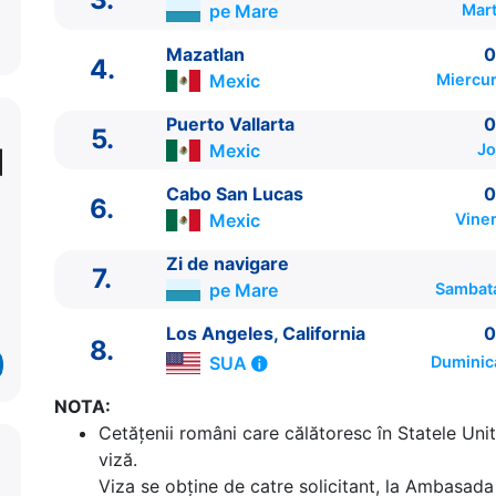
pe Mare
Mart
Mazatlan
0
4.
Mexic
Miercur
Puerto Vallarta
0
5.
Mexic
Jo
ITINERARIU
Cabo San Lucas
0
6.
Ziua | Portul | Sosire - Plecare
Mexic
Viner
----------------------------------------
Zi de navigare
1.
Los Angeles, California
SUA
⚓ - 16:00
7.
pe Mare
Sambat
2.
Zi de navigare
pe Mare
0:00 - 0:00
3.
Zi de navigare
pe Mare
0:00 - 0:00
Los Angeles, California
0
8.
4.
Mazatlan
Mexic
07:00 - 17:00
SUA
Duminic
5.
Puerto Vallarta
Mexic
07:00 - 15:00
6.
Cabo San Lucas
Mexic
06:30 - 14:00
NOTA:
7.
Zi de navigare
pe Mare
0:00 - 0:00
Cetăţenii români care călătoresc în Statele Unit
8.
Los Angeles, California
SUA
07:00 - ⚓
viză.
Viza se obține de catre solicitant, la Ambasada 