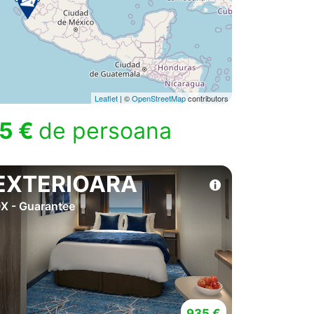
Leaflet
| ©
OpenStreetMap
contributors
5 €
de persoana
EXTERIOARA
X - Guarantee
935 €