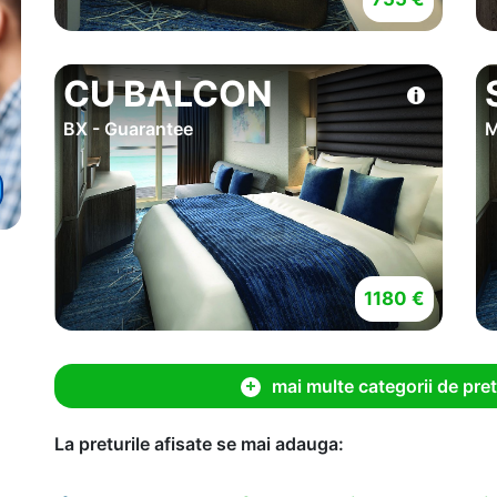
CU BALCON
BX - Guarantee
M
1180 €
mai multe categorii de pret
La preturile afisate se mai adauga: