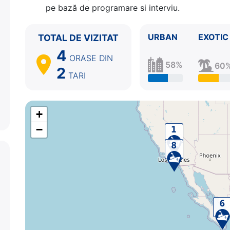
pe bază de programare si interviu.
URBAN
EXOTIC
TOTAL DE VIZITAT
4
ORASE
DIN
58%
60
2
TARI
+
−