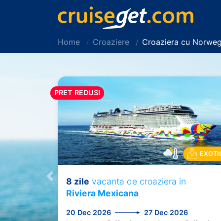
Home
Croaziere
Croaziera cu Norweg
PRET REDUS!
EXOTI
8 zile
vacanta de croaziera in
Previous
Riviera Mexicana
20 Dec 2026
27 Dec 2026