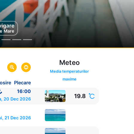
vigare
vigare
e Mare
e Mare
Meteo
Media temperaturilor
maxime
osire
Plecare
ia,
SUA
SUA
16:00
19.8
a, 20 Dec 2026
i, 21 Dec 2026