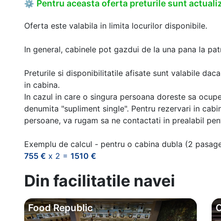
Pentru aceasta oferta preturile sunt actualiz
⚙
Oferta este valabila in limita locurilor disponibile.
In general, cabinele pot gazdui de la una pana la patr
Preturile si disponibilitatile afisate sunt valabile d
in cabina.
In cazul in care o singura persoana doreste sa ocupe
denumita "supliment single". Pentru rezervari in cab
persoane, va rugam sa ne contactati in prealabil pentr
Exemplu de calcul - pentru o cabina dubla (2 pasag
755 €
x 2 =
1510 €
Din facilitatile navei
Food Republic
O