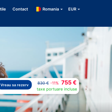
tile
Contact
Romania
EUR
755 €
830 €
-11%
Vreau sa rezerv
taxe portuare incluse
Next