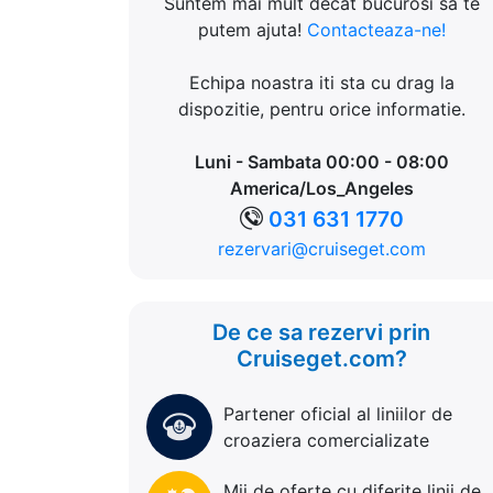
Suntem mai mult decat bucurosi sa te
putem ajuta!
Contacteaza-ne!
Echipa noastra iti sta cu drag la
dispozitie, pentru orice informatie.
Luni - Sambata 00:00 - 08:00
America/Los_Angeles
031 631 1770
rezervari@cruiseget.com
De ce sa rezervi prin
Cruiseget.com?
Partener oficial al liniilor de
croaziera comercializate
Mii de oferte cu diferite linii de