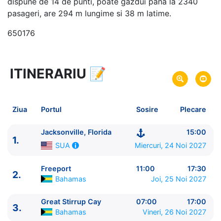
dispune de 14 de punti, poate gazdui pana la 2340
pasageri, are 294 m lungime si 38 m latime.
650176
ITINERARIU
📝
6 zile
vacanta de croaziera in
Bahamas -
link oferta
24 Noi 2027
din Jacksonville, Florida,
Plecare pe
Ziua
Portul
Sosire
Plecare
SUA
29 Noi 2027
in Jacksonville, Florida,
SUA
Sosire pe
Jacksonville, Florida
15:00
1.
Miercuri, 24 Noi 2027
SUA
Norwegian Cruise Line
Norwegian Dawn
★★★★+
Freeport
11:00
17:30
2.
Bahamas
Joi, 25 Noi 2027
Great Stirrup Cay
07:00
17:00
3.
Bahamas
Vineri, 26 Noi 2027