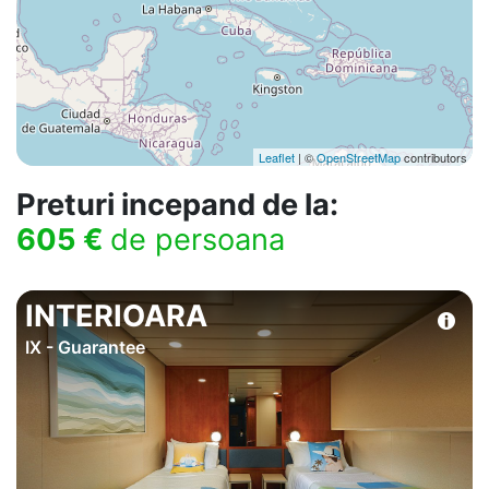
Leaflet
| ©
OpenStreetMap
contributors
Preturi incepand de la:
605 €
de persoana
INTERIOARA
IX - Guarantee