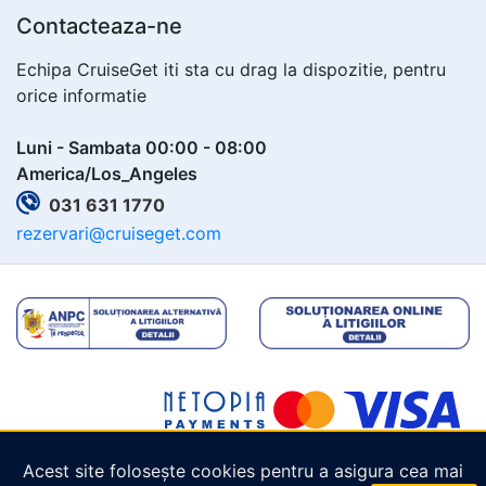
Contacteaza-ne
Echipa CruiseGet iti sta cu drag la dispozitie, pentru
orice informatie
Luni - Sambata 00:00 - 08:00
America/Los_Angeles
031 631 1770
rezervari@cruiseget.com
Acest site folosește cookies pentru a asigura cea mai
Copyright © 2026
Cruiseget.com
. Toate drepturile