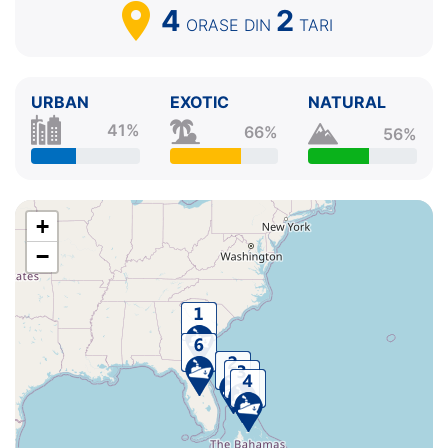
4
2
ORASE
DIN
TARI
URBAN
EXOTIC
NATURAL
41%
66%
56%
+
−