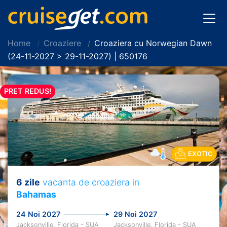
Home
Croaziere
Croaziera cu Norwegian Dawn
(24-11-2027 > 29-11-2027) | 650176
PRET REDUS!
EXOTIC
6 zile
vacanta de croaziera in
Bahamas
24 Noi 2027
29 Noi 2027
Jacksonville, Florida - SUA
Jacksonville, Florida - SUA