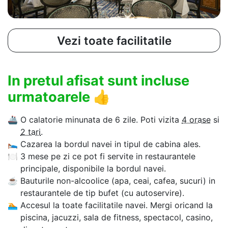
Vezi toate facilitatile
In pretul afisat sunt incluse
urmatoarele
👍
🚢
O calatorie minunata de 6 zile. Poti vizita
4 orase
si
2 tari
.
🛌
Cazarea la bordul navei in tipul de cabina ales.
🍽
3 mese pe zi ce pot fi servite in restaurantele
principale, disponibile la bordul navei.
☕
Bauturile non-alcoolice (apa, ceai, cafea, sucuri) in
restaurantele de tip bufet (cu autoservire).
🏊‍
Accesul la toate facilitatile navei. Mergi oricand la
piscina, jacuzzi, sala de fitness, spectacol, casino,