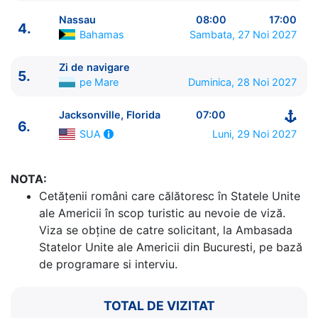
Nassau
08:00
17:00
4.
Bahamas
Sambata, 27 Noi 2027
Zi de navigare
5.
pe Mare
Duminica, 28 Noi 2027
ITINERARIU
Ziua | Portul | Sosire - Plecare
Jacksonville, Florida
07:00
6.
----------------------------------------
Luni, 29 Noi 2027
SUA
1.
Jacksonville, Florida
SUA
⚓ - 15:00
2.
Freeport
Bahamas
11:00 - 17:30
3.
Great Stirrup Cay
Bahamas
07:00 - 17:00
NOTA:
4.
Nassau
Bahamas
08:00 - 17:00
Cetăţenii români care călătoresc în Statele Unite
5.
Zi de navigare
pe Mare
0:00 - 0:00
ale Americii în scop turistic au nevoie de viză.
6.
Jacksonville, Florida
SUA
07:00 - ⚓
Viza se obține de catre solicitant, la Ambasada
Statelor Unite ale Americii din Bucuresti, pe bază
de programare si interviu.
TOTAL DE VIZITAT