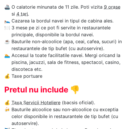
🚢
O calatorie minunata de 11 zile. Poti vizita
9 orase
si
4 tari
.
🛌
Cazarea la bordul navei in tipul de cabina ales.
🍽
3 mese pe zi ce pot fi servite in restaurantele
principale, disponibile la bordul navei.
☕
Bauturile non-alcoolice (apa, ceai, cafea, sucuri) in
restaurantele de tip bufet (cu autoservire).
🏊‍
Accesul la toate facilitatile navei. Mergi oricand la
piscina, jacuzzi, sala de fitness, spectacol, casino,
discoteca etc.
💰
Taxe portuare
Pretul nu include
👎
💰
Taxa Servicii Hoteliere
(bacsis oficial).
🍻
Bauturile alcoolice sau non-alcoolice cu exceptia
celor disponibile in restaurantele de tip bufet (cu
autoservire).