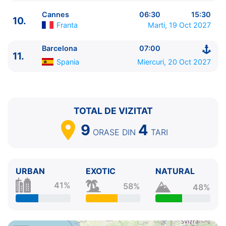
10.
Cannes
Franta
06:30 - 15:30
Cannes
06:30
15:30
10.
11.
Barcelona
Spania
07:00 - ⚓
Franta
Marti, 19 Oct 2027
Barcelona
07:00
11.
Spania
Miercuri, 20 Oct 2027
TOTAL DE VIZITAT
9
4
ORASE
DIN
TARI
URBAN
EXOTIC
NATURAL
41%
58%
48%