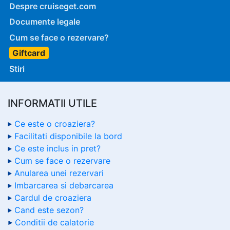
Despre cruiseget.com
Documente legale
Cum se face o rezervare?
Giftcard
Stiri
INFORMATII UTILE
Ce este o croaziera?
Facilitati disponibile la bord
Ce este inclus in pret?
Cum se face o rezervare
Anularea unei rezervari
Imbarcarea si debarcarea
Cardul de croaziera
Cand este sezon?
Conditii de calatorie