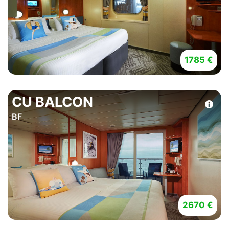
1785 €
CU BALCON
BF
2670 €