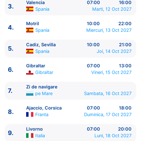
Valencia
07:00
16:00
3.
Spania
Marti, 12 Oct 2027
Motril
10:00
22:00
4.
Spania
Miercuri, 13 Oct 2027
Cadiz, Sevilla
10:00
21:00
5.
Spania
Joi, 14 Oct 2027
ITINERARIU
Ziua | Portul | Sosire - Plecare
Gibraltar
07:00
13:00
6.
----------------------------------------
Gibraltar
Vineri, 15 Oct 2027
1.
Barcelona
Spania
⚓ - 17:00
2.
Palma de Mallorca
Spania
07:00 - 21:00
Zi de navigare
7.
pe Mare
Sambata, 16 Oct 2027
3.
Valencia
Spania
07:00 - 16:00
4.
Motril
Spania
10:00 - 22:00
Ajaccio, Corsica
07:00
18:00
5.
Cadiz, Sevilla
Spania
10:00 - 21:00
8.
Franta
Duminica, 17 Oct 2027
6.
Gibraltar
Gibraltar
07:00 - 13:00
7.
Zi de navigare
pe Mare
0:00 - 0:00
Livorno
07:00
20:00
8.
Ajaccio, Corsica
Franta
07:00 - 18:00
9.
Italia
Luni, 18 Oct 2027
9.
Livorno
Italia
07:00 - 20:00