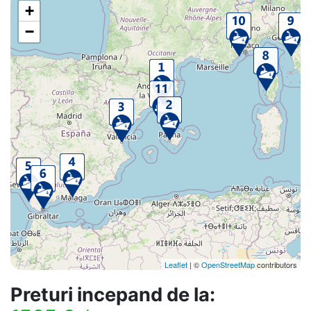
+
−
Leaflet
| ©
OpenStreetMap
contributors
Preturi incepand de la: