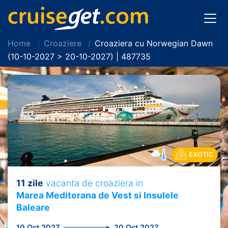
Home
Croaziere
Croaziera cu Norwegian Dawn
(10-10-2027 > 20-10-2027) | 487735
EXOTIC
11 zile
vacanta de croaziera in
Marea Mediterana de Vest si Insulele
Baleare
10 Oct 2027
20 Oct 2027