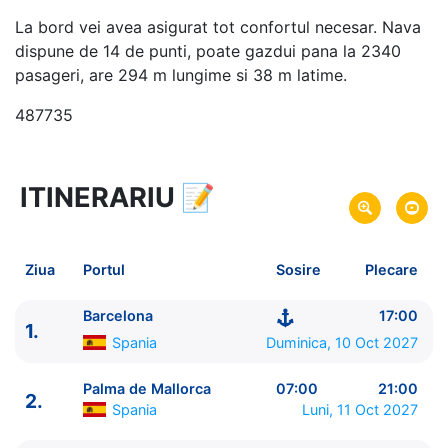
La bord vei avea asigurat tot confortul necesar. Nava
dispune de 14 de punti, poate gazdui pana la 2340
pasageri, are 294 m lungime si 38 m latime.
487735
ITINERARIU
📝
11 zile
vacanta de croaziera in
Marea Mediterana de Vest si Insulele Baleare -
link
oferta
Ziua
Portul
Sosire
Plecare
10 Oct 2027
din Barcelona,
Spania
Plecare pe
20 Oct 2027
in Barcelona,
Spania
Sosire pe
Barcelona
17:00
1.
Spania
Duminica, 10 Oct 2027
Norwegian Cruise Line
Norwegian Dawn
★★★★+
Palma de Mallorca
07:00
21:00
2.
Spania
Luni, 11 Oct 2027