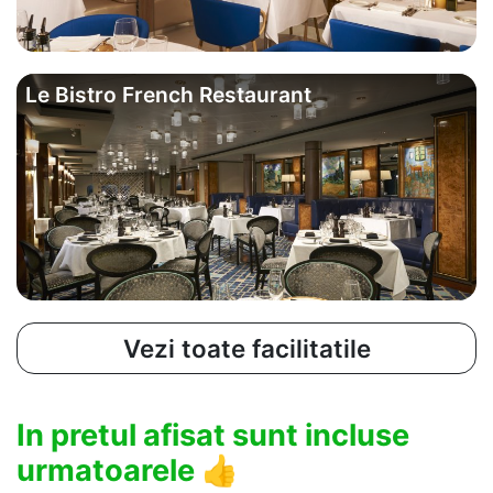
Le Bistro French Restaurant
Vezi toate facilitatile
In pretul afisat sunt incluse
urmatoarele
👍