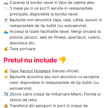
🛌
Cazarea la bordul navei in tipul de cabina ales.
🍽
3 mese pe zi ce pot fi servite in restaurantele
principale, disponibile la bordul navei.
☕
Bauturile non-alcoolice (apa, ceai, cafea, sucuri) in
restaurantele de tip bufet (cu autoservire).
🏊‍
Accesul la toate facilitatile navei. Mergi oricand la
piscina, jacuzzi, sala de fitness, spectacol, casino,
discoteca etc.
💰
Taxe portuare
Pretul nu include
👎
💰
Taxa Servicii Hoteliere
(bacsis oficial).
🍻
Bauturile alcoolice sau non-alcoolice cu exceptia
celor disponibile in restaurantele de tip bufet (cu
autoservire).
✈
Zborul catre orasul de imbarcare Miami, Florida si
zborul de retur.
🚖
Transferul din aeroport in port in orasul de