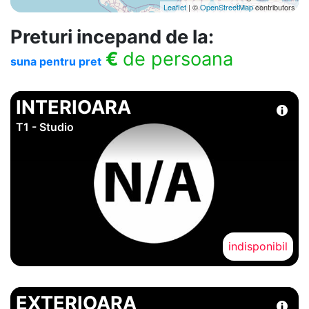
Leaflet
| ©
OpenStreetMap
contributors
Preturi incepand de la:
€
de persoana
suna pentru pret
INTERIOARA
T1 - Studio
indisponibil
EXTERIOARA