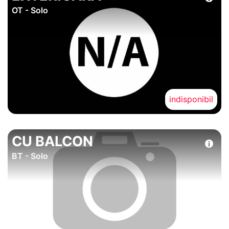
OT - Solo
indisponibil
CU BALCON
BT - Solo