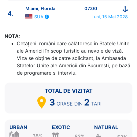
Miami, Florida
07:00
4.
Luni, 15 Mai 2028
SUA
ITINERARIU
NOTA:
Ziua | Portul | Sosire - Plecare
Cetăţenii români care călătoresc în Statele Unite
----------------------------------------
ale Americii în scop turistic au nevoie de viză.
1.
Miami, Florida
SUA
⚓ - 16:00
Viza se obține de catre solicitant, la Ambasada
2.
Nassau
Bahamas
07:00 - 17:00
Statelor Unite ale Americii din Bucuresti, pe bază
3.
Great Stirrup Cay
Bahamas
07:00 - 17:00
de programare si interviu.
4.
Miami, Florida
SUA
07:00 - ⚓
TOTAL DE VIZITAT
3
2
ORASE
DIN
TARI
URBAN
EXOTIC
NATURAL
38%
82%
53%