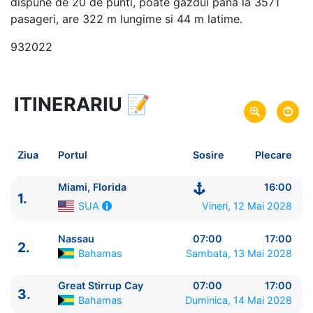
dispune de 20 de punti, poate gazdui pana la 3571
pasageri, are 322 m lungime si 44 m latime.
932022
ITINERARIU
📝
4 zile
vacanta de croaziera in
Bahamas -
link oferta
12 Mai 2028
din Miami, Florida,
SUA
Plecare pe
Ziua
Portul
Sosire
Plecare
15 Mai 2028
in Miami, Florida,
SUA
Sosire pe
Miami, Florida
16:00
1.
Norwegian Cruise Line
Vineri, 12 Mai 2028
SUA
Norwegian Aqua
★★★★★
Nassau
07:00
17:00
2.
Bahamas
Sambata, 13 Mai 2028
Great Stirrup Cay
07:00
17:00
3.
Bahamas
Duminica, 14 Mai 2028