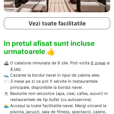
Vezi toate facilitatile
In pretul afisat sunt incluse
urmatoarele
👍
🚢
O calatorie minunata de 8 zile. Poti vizita
6 orase
si
4 tari
.
🛌
Cazarea la bordul navei in tipul de cabina ales.
🍽
3 mese pe zi ce pot fi servite in restaurantele
principale, disponibile la bordul navei.
☕
Bauturile non-alcoolice (apa, ceai, cafea, sucuri) in
restaurantele de tip bufet (cu autoservire).
🏊‍
Accesul la toate facilitatile navei. Mergi oricand la
piscina, jacuzzi, sala de fitness, spectacol, casino,