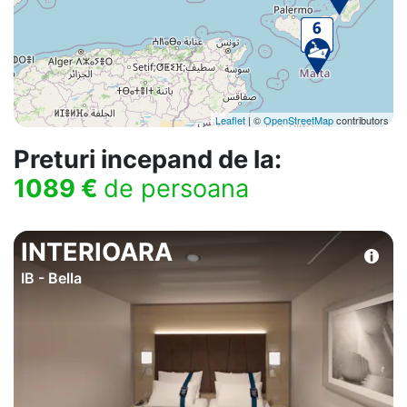
Leaflet
| ©
OpenStreetMap
contributors
Preturi incepand de la:
1089 €
de persoana
INTERIOARA
IB - Bella