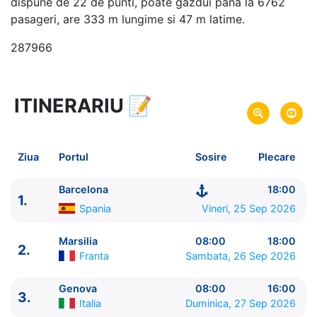
dispune de 22 de punti, poate gazdui pana la 6762
pasageri, are 333 m lungime si 47 m latime.
287966
ITINERARIU
📝
8 zile
vacanta de croaziera in
Marea Mediterana de Vest -
link oferta
25 Sep 2026
din Barcelona,
Spania
Plecare pe
Ziua
Portul
Sosire
Plecare
02 Oct 2026
in Barcelona,
Spania
Sosire pe
Barcelona
18:00
1.
MSC Cruises
Spania
Vineri, 25 Sep 2026
MSC World Europa
★★★★★
Marsilia
08:00
18:00
2.
Franta
Sambata, 26 Sep 2026
Genova
08:00
16:00
3.
Italia
Duminica, 27 Sep 2026