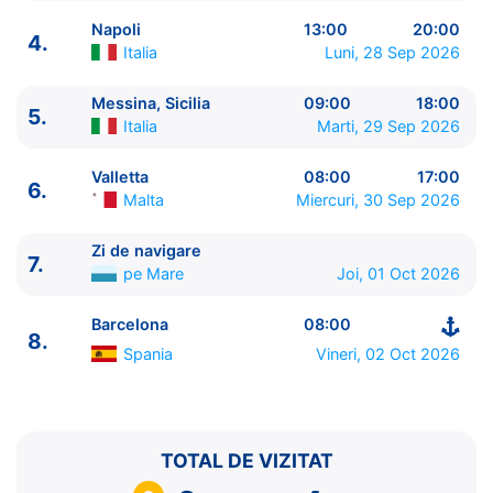
Napoli
13:00
20:00
4.
Italia
Luni, 28 Sep 2026
Messina, Sicilia
09:00
18:00
5.
ITINERARIU
Italia
Marti, 29 Sep 2026
Ziua | Portul | Sosire - Plecare
----------------------------------------
Valletta
08:00
17:00
6.
1.
Barcelona
Spania
⚓ - 18:00
Malta
Miercuri, 30 Sep 2026
2.
Marsilia
Franta
08:00 - 18:00
3.
Genova
Italia
08:00 - 16:00
Zi de navigare
7.
pe Mare
Joi, 01 Oct 2026
4.
Napoli
Italia
13:00 - 20:00
5.
Messina, Sicilia
Italia
09:00 - 18:00
Barcelona
08:00
6.
Valletta
Malta
08:00 - 17:00
8.
7.
Zi de navigare
pe Mare
0:00 - 0:00
Spania
Vineri, 02 Oct 2026
8.
Barcelona
Spania
08:00 - ⚓
TOTAL DE VIZITAT