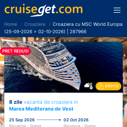
Home
Croaziere
Croaziera cu MSC World Europa
(25-09-2026 > 02-10-2026) | 287966
PRET REDUS!
EXOTIC
8 zile
vacanta de croaziera in
Marea Mediterana de Vest
25 Sep 2026
02 Oct 2026
Barcelona - Spania
Barcelona - Spania