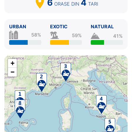
6
4
ORASE
DIN
TARI
URBAN
EXOTIC
NATURAL
58%
59%
41%
+
−