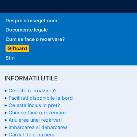
Despre cruiseget.com
Documente legale
Cum se face o rezervare?
Giftcard
Stiri
INFORMATII UTILE
Ce este o croaziera?
Facilitati disponibile la bord
Ce este inclus in pret?
Cum se face o rezervare
Anularea unei rezervari
Imbarcarea si debarcarea
Cardul de croaziera