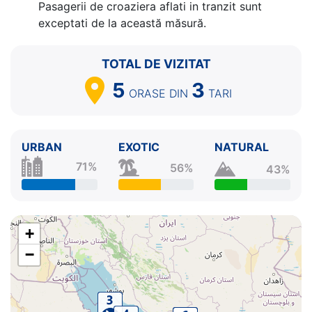
Pasagerii de croaziera aflati in tranzit sunt
exceptati de la această măsură.
TOTAL DE VIZITAT
5
3
ORASE
DIN
TARI
URBAN
EXOTIC
NATURAL
71%
56%
43%
+
−