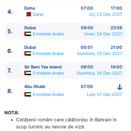
Doha
07:00
17:00
4.
Qatar
Joi, 23 Dec 2027
Dubai
09:00
23:59
5.
Emiratele Arabe
Vineri, 24 Dec 2027
ITINERARIU
Dubai
00:01
21:00
6.
Ziua | Portul | Sosire - Plecare
Emiratele Arabe
Sambata, 25 Dec 2027
----------------------------------------
1.
Abu Dhabi
Emiratele Arabe
⚓ - 21:00
Sir Bani Yas Island
09:00
19:00
7.
2.
Zi de navigare
pe Mare
0:00 - 0:00
Emiratele Arabe
Duminica, 26 Dec 2027
3.
Bahrain
Bahrain
07:00 - 18:00
Abu Dhabi
07:00
4.
Doha
Qatar
07:00 - 17:00
8.
5.
Dubai
Emiratele Arabe
09:00 - 23:59
Emiratele Arabe
Luni, 27 Dec 2027
6.
Dubai
Emiratele Arabe
00:01 - 21:00
7.
Sir Bani Yas Island
Emiratele Arabe
09:00 - 19:00
NOTA:
8.
Abu Dhabi
Emiratele Arabe
07:00 - ⚓
Cetăţenii români care călătoresc în Bahrain în
scop turistic au nevoie de viză.