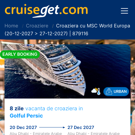
Home
Croaziere
Croaziera cu MSC World Europa
(20-12-2027 > 27-12-2027) | 879116
EARLY BOOKING
URBAN
8 zile
vacanta de croaziera in
Golful Persic
20 Dec 2027
27 Dec 2027
Abu Dhabi - Emiratele Arabe
Abu Dhabi - Emiratele Arabe