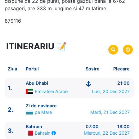
dispune de 22 de punti, poate gazdui pana la 6762
pasageri, are 333 m lungime si 47 m latime.
879116
ITINERARIU
📝
8 zile
vacanta de croaziera in
Golful Persic -
link oferta
20 Dec 2027
din Abu Dhabi,
Emiratele
Plecare pe
Ziua
Portul
Sosire
Plecare
Arabe
27 Dec 2027
in Abu Dhabi,
Emiratele
Sosire pe
Abu Dhabi
21:00
1.
Arabe
Emiratele Arabe
Luni, 20 Dec 2027
MSC Cruises
Zi de navigare
2.
MSC World Europa
★★★★★
pe Mare
Marti, 21 Dec 2027
Bahrain
07:00
18:00
3.
Miercuri, 22 Dec 2027
Bahrain