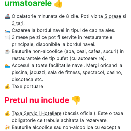
urmatoarele
👍
🚢
O calatorie minunata de 8 zile. Poti vizita
5 orase
si
3 tari
.
🛌
Cazarea la bordul navei in tipul de cabina ales.
🍽
3 mese pe zi ce pot fi servite in restaurantele
principale, disponibile la bordul navei.
☕
Bauturile non-alcoolice (apa, ceai, cafea, sucuri) in
restaurantele de tip bufet (cu autoservire).
🏊‍
Accesul la toate facilitatile navei. Mergi oricand la
piscina, jacuzzi, sala de fitness, spectacol, casino,
discoteca etc.
💰
Taxe portuare
Pretul nu include
👎
💰
Taxa Servicii Hoteliere
(bacsis oficial). Este o taxa
obligatorie ce trebuie achitata la rezervare.
🍻
Bauturile alcoolice sau non-alcoolice cu exceptia