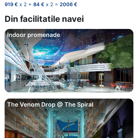
919 €
x 2 +
84 €
x 2 =
2006 €
Din facilitatile navei
Indoor promenade
The Venom Drop @ The Spiral