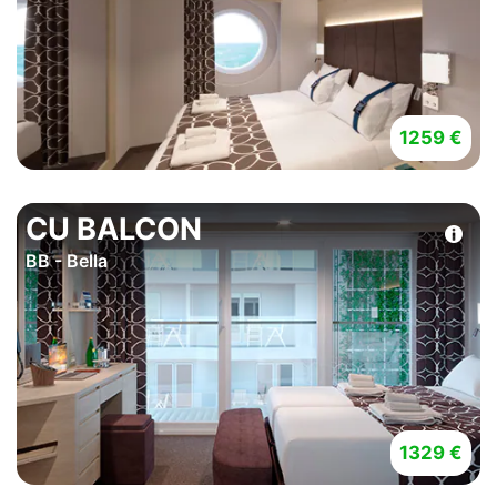
1259 €
CU BALCON
BB - Bella
1329 €