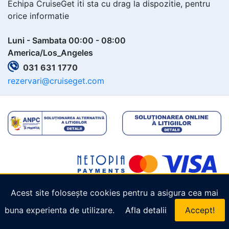
Echipa CruiseGet iti sta cu drag la dispozitie, pentru
orice informatie
Luni - Sambata 00:00 - 08:00
America/Los_Angeles
031 631 1770
rezervari@cruiseget.com
Acest site folosește cookies pentru a asigura cea mai
Copyright © 2026
Cruiseget.com
. Toate drepturile
buna experienta de utilizare.
Afla detalii
Accept!
rezervate.