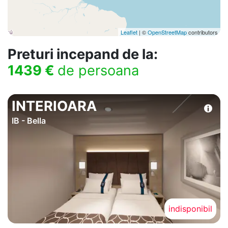
Leaflet
| ©
OpenStreetMap
contributors
Preturi incepand de la:
1439 €
de persoana
INTERIOARA
IB - Bella
indisponibil