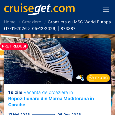
Home
Croaziere
Croaziera cu MSC World Europa
(17-11-2026 > 05-12-2026) | 873387
PRET REDUS!
EXOTIC
19 zile
vacanta de croaziera in
Repozitionare din Marea Mediterana in
Caraibe
17 Noi 2026
05 Dec 2026