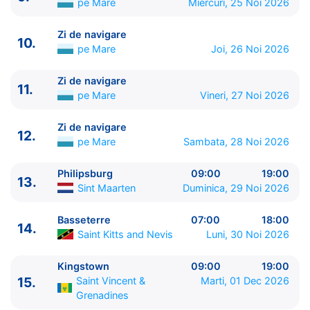
pe Mare
Miercuri, 25 Noi 2026
8.
Zi de navigare
pe Mare
0:00 - 0:00
9.
Zi de navigare
pe Mare
0:00 - 0:00
Zi de navigare
10.
10.
Zi de navigare
pe Mare
0:00 - 0:00
pe Mare
Joi, 26 Noi 2026
11.
Zi de navigare
pe Mare
0:00 - 0:00
12.
Zi de navigare
pe Mare
0:00 - 0:00
Zi de navigare
11.
13.
Philipsburg
Sint Maarten
09:00 - 19:00
pe Mare
Vineri, 27 Noi 2026
14.
Basseterre
Saint Kitts and Nevis
07:00 - 18:00
Zi de navigare
15.
Kingstown
Saint Vincent & Grenadines
09:00 -
12.
pe Mare
Sambata, 28 Noi 2026
19:00
16.
Bridgetown
Barbados
07:00 - 19:00
Philipsburg
09:00
19:00
17.
St. George's
Grenada
08:00 - 18:00
13.
Sint Maarten
Duminica, 29 Noi 2026
18.
Zi de navigare
pe Mare
0:00 - 0:00
19.
Fort-de-France
Martinica
07:00 - ⚓
Basseterre
07:00
18:00
14.
Saint Kitts and Nevis
Luni, 30 Noi 2026
Kingstown
09:00
19:00
15.
Saint Vincent &
Marti, 01 Dec 2026
Grenadines