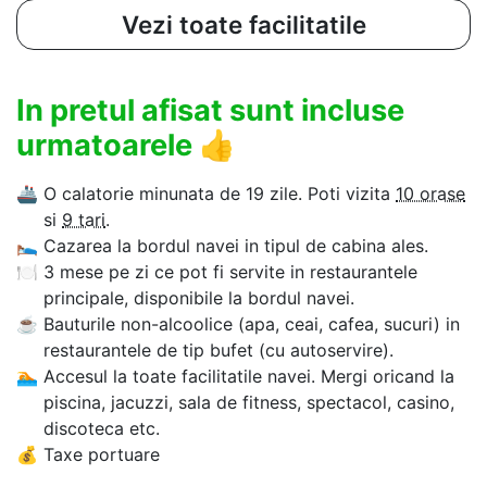
Vezi toate facilitatile
In pretul afisat sunt incluse
urmatoarele
👍
🚢
O calatorie minunata de 19 zile. Poti vizita
10 orase
si
9 tari
.
🛌
Cazarea la bordul navei in tipul de cabina ales.
🍽
3 mese pe zi ce pot fi servite in restaurantele
principale, disponibile la bordul navei.
☕
Bauturile non-alcoolice (apa, ceai, cafea, sucuri) in
restaurantele de tip bufet (cu autoservire).
🏊‍
Accesul la toate facilitatile navei. Mergi oricand la
piscina, jacuzzi, sala de fitness, spectacol, casino,
discoteca etc.
💰
Taxe portuare