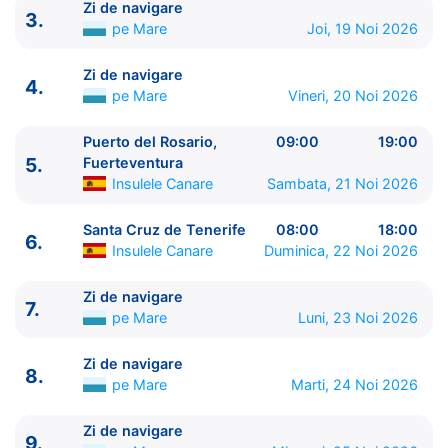
Zi de navigare
3.
pe Mare
Joi, 19 Noi 2026
Zi de navigare
4.
pe Mare
Vineri, 20 Noi 2026
Puerto del Rosario,
09:00
19:00
5.
Fuerteventura
ITINERARIU
Insulele Canare
Sambata, 21 Noi 2026
Ziua | Portul | Sosire - Plecare
----------------------------------------
Santa Cruz de Tenerife
08:00
18:00
6.
1.
Marsilia
Franta
⚓ - 18:00
Insulele Canare
Duminica, 22 Noi 2026
2.
Barcelona
Spania
08:00 - 19:00
Zi de navigare
3.
Zi de navigare
pe Mare
0:00 - 0:00
7.
pe Mare
Luni, 23 Noi 2026
4.
Zi de navigare
pe Mare
0:00 - 0:00
5.
Puerto del Rosario, Fuerteventura
Insulele
Zi de navigare
Canare
09:00 - 19:00
8.
pe Mare
Marti, 24 Noi 2026
6.
Santa Cruz de Tenerife
Insulele Canare
08:00 -
18:00
Zi de navigare
9.
7.
Zi de navigare
pe Mare
0:00 - 0:00