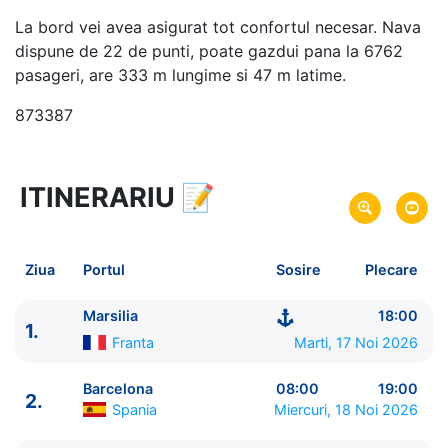
La bord vei avea asigurat tot confortul necesar. Nava
dispune de 22 de punti, poate gazdui pana la 6762
pasageri, are 333 m lungime si 47 m latime.
873387
ITINERARIU
📝
19 zile
vacanta de croaziera in
Repozitionare din Marea Mediterana in Caraibe -
link oferta
Ziua
Portul
Sosire
Plecare
17 Noi 2026
din Marsilia,
Franta
Plecare pe
05 Dec 2026
in Fort-de-France,
Martinica
Sosire pe
Marsilia
18:00
1.
Franta
Marti, 17 Noi 2026
MSC Cruises
MSC World Europa
★★★★★
Barcelona
08:00
19:00
2.
Spania
Miercuri, 18 Noi 2026