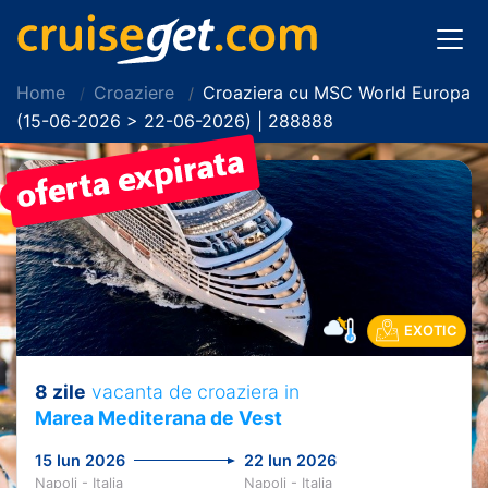
Home
Croaziere
Croaziera cu MSC World Europa
(15-06-2026 > 22-06-2026) | 288888
PRET REDUS!
EXOTIC
8 zile
vacanta de croaziera in
Marea Mediterana de Vest
15 Iun 2026
22 Iun 2026
Napoli - Italia
Napoli - Italia