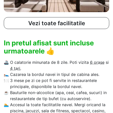
Vezi toate facilitatile
In pretul afisat sunt incluse
urmatoarele
👍
🚢
O calatorie minunata de 8 zile. Poti vizita
6 orase
si
4 tari
.
🛌
Cazarea la bordul navei in tipul de cabina ales.
🍽
3 mese pe zi ce pot fi servite in restaurantele
principale, disponibile la bordul navei.
☕
Bauturile non-alcoolice (apa, ceai, cafea, sucuri) in
restaurantele de tip bufet (cu autoservire).
🏊‍
Accesul la toate facilitatile navei. Mergi oricand la
piscina, jacuzzi, sala de fitness, spectacol, casino,