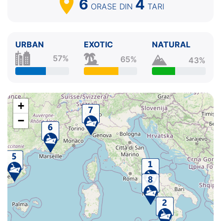
6
4
ORASE
DIN
TARI
URBAN
EXOTIC
NATURAL
57%
65%
43%
+
−