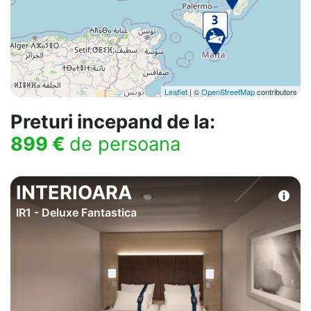
Leaflet
| ©
OpenStreetMap
contributors
Preturi incepand de la:
899 €
de persoana
INTERIOARA
IR1 - Deluxe Fantastica