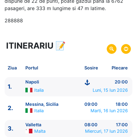
dispune de 22 de punti, poate gazdui pana la 6762
pasageri, are 333 m lungime si 47 m latime.
288888
ITINERARIU
📝
8 zile
vacanta de croaziera in
Marea Mediterana de Vest -
link oferta
15 Iun 2026
din Napoli,
Italia
Plecare pe
Ziua
Portul
Sosire
Plecare
22 Iun 2026
in Napoli,
Italia
Sosire pe
Napoli
20:00
1.
MSC Cruises
Italia
Luni, 15 Iun 2026
MSC World Europa
★★★★★
Messina, Sicilia
09:00
18:00
2.
Italia
Marti, 16 Iun 2026
Valletta
08:00
17:00
3.
Malta
Miercuri, 17 Iun 2026