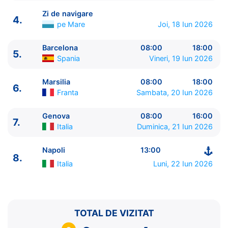
Zi de navigare
4.
pe Mare
Joi, 18 Iun 2026
Barcelona
08:00
18:00
5.
ITINERARIU
Spania
Vineri, 19 Iun 2026
Ziua | Portul | Sosire - Plecare
----------------------------------------
Marsilia
08:00
18:00
6.
1.
Napoli
Italia
⚓ - 20:00
Franta
Sambata, 20 Iun 2026
2.
Messina, Sicilia
Italia
09:00 - 18:00
3.
Valletta
Malta
08:00 - 17:00
Genova
08:00
16:00
7.
Italia
Duminica, 21 Iun 2026
4.
Zi de navigare
pe Mare
0:00 - 0:00
5.
Barcelona
Spania
08:00 - 18:00
Napoli
13:00
6.
Marsilia
Franta
08:00 - 18:00
8.
7.
Genova
Italia
08:00 - 16:00
Italia
Luni, 22 Iun 2026
8.
Napoli
Italia
13:00 - ⚓
TOTAL DE VIZITAT