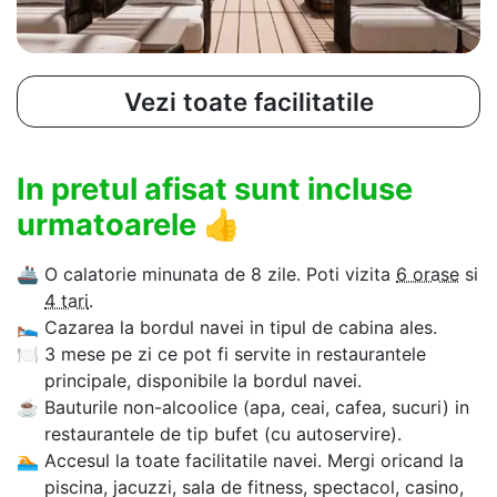
Vezi toate facilitatile
In pretul afisat sunt incluse
urmatoarele
👍
🚢
O calatorie minunata de 8 zile. Poti vizita
6 orase
si
4 tari
.
🛌
Cazarea la bordul navei in tipul de cabina ales.
🍽
3 mese pe zi ce pot fi servite in restaurantele
principale, disponibile la bordul navei.
☕
Bauturile non-alcoolice (apa, ceai, cafea, sucuri) in
restaurantele de tip bufet (cu autoservire).
🏊‍
Accesul la toate facilitatile navei. Mergi oricand la
piscina, jacuzzi, sala de fitness, spectacol, casino,