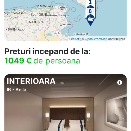
Leaflet
| ©
OpenStreetMap
contributors
Preturi incepand de la:
1049 €
de persoana
INTERIOARA
IB - Bella