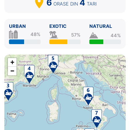
6
4
ORASE
DIN
TARI
URBAN
EXOTIC
NATURAL
48%
57%
44%
+
−