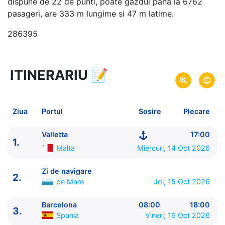
dispune de 22 de punti, poate gazdui pana la 6762
pasageri, are 333 m lungime si 47 m latime.
286395
ITINERARIU
📝
8 zile
vacanta de croaziera in
Marea Mediterana de Vest -
link oferta
14 Oct 2026
din Valletta,
Malta
Plecare pe
Ziua
Portul
Sosire
Plecare
21 Oct 2026
in Valletta,
Malta
Sosire pe
Valletta
17:00
1.
MSC Cruises
Malta
Miercuri, 14 Oct 2026
MSC World Europa
★★★★★
Zi de navigare
2.
pe Mare
Joi, 15 Oct 2026
Barcelona
08:00
18:00
3.
Spania
Vineri, 16 Oct 2026