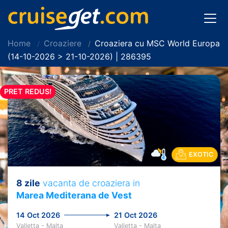
Home
Croaziere
Croaziera cu MSC World Europa
(14-10-2026 > 21-10-2026) | 286395
PRET REDUS!
EXOTIC
8 zile
vacanta de croaziera in
Marea Mediterana de Vest
14 Oct 2026
21 Oct 2026
Valletta - Malta
Valletta - Malta