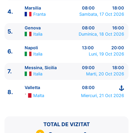
Marsilia
08:00
18:00
4.
Franta
Sambata, 17 Oct 2026
Genova
08:00
16:00
5.
ITINERARIU
Italia
Duminica, 18 Oct 2026
Ziua | Portul | Sosire - Plecare
----------------------------------------
Napoli
13:00
20:00
6.
1.
Valletta
Malta
⚓ - 17:00
Italia
Luni, 19 Oct 2026
2.
Zi de navigare
pe Mare
0:00 - 0:00
3.
Barcelona
Spania
08:00 - 18:00
Messina, Sicilia
09:00
18:00
7.
Italia
Marti, 20 Oct 2026
4.
Marsilia
Franta
08:00 - 18:00
5.
Genova
Italia
08:00 - 16:00
Valletta
08:00
6.
Napoli
Italia
13:00 - 20:00
8.
7.
Messina, Sicilia
Italia
09:00 - 18:00
Malta
Miercuri, 21 Oct 2026
8.
Valletta
Malta
08:00 - ⚓
TOTAL DE VIZITAT