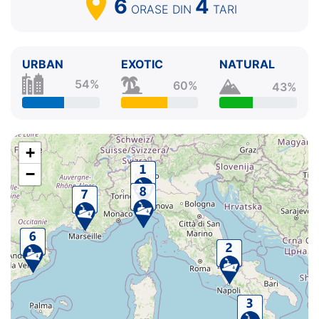
6
4
ORASE
DIN
TARI
URBAN
EXOTIC
NATURAL
54%
60%
43%
+
−