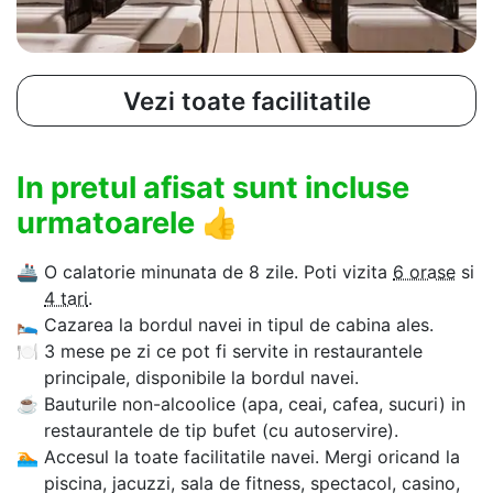
Vezi toate facilitatile
In pretul afisat sunt incluse
urmatoarele
👍
🚢
O calatorie minunata de 8 zile. Poti vizita
6 orase
si
4 tari
.
🛌
Cazarea la bordul navei in tipul de cabina ales.
🍽
3 mese pe zi ce pot fi servite in restaurantele
principale, disponibile la bordul navei.
☕
Bauturile non-alcoolice (apa, ceai, cafea, sucuri) in
restaurantele de tip bufet (cu autoservire).
🏊‍
Accesul la toate facilitatile navei. Mergi oricand la
piscina, jacuzzi, sala de fitness, spectacol, casino,