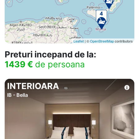
Leaflet
| ©
OpenStreetMap
contributors
Preturi incepand de la:
1439 €
de persoana
INTERIOARA
IB - Bella