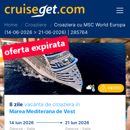
Home
Croaziere
Croaziera cu MSC World Europa
(14-06-2026 > 21-06-2026) | 285764
EXOTIC
8 zile
vacanta de croaziera in
Marea Mediterana de Vest
14 Iun 2026
21 Iun 2026
Genova - Italia
Genova - Italia