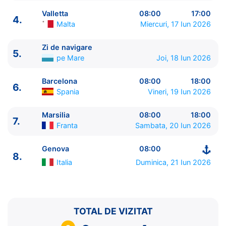
Valletta
08:00
17:00
4.
Malta
Miercuri, 17 Iun 2026
Zi de navigare
5.
ITINERARIU
pe Mare
Joi, 18 Iun 2026
Ziua | Portul | Sosire - Plecare
----------------------------------------
Barcelona
08:00
18:00
6.
1.
Genova
Italia
⚓ - 16:00
Spania
Vineri, 19 Iun 2026
2.
Napoli
Italia
13:00 - 20:00
3.
Messina, Sicilia
Italia
09:00 - 18:00
Marsilia
08:00
18:00
7.
Franta
Sambata, 20 Iun 2026
4.
Valletta
Malta
08:00 - 17:00
5.
Zi de navigare
pe Mare
0:00 - 0:00
Genova
08:00
6.
Barcelona
Spania
08:00 - 18:00
8.
7.
Marsilia
Franta
08:00 - 18:00
Italia
Duminica, 21 Iun 2026
8.
Genova
Italia
08:00 - ⚓
TOTAL DE VIZITAT