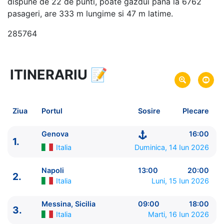
dispune de 22 de punti, poate gazdui pana la 6762
pasageri, are 333 m lungime si 47 m latime.
285764
ITINERARIU
📝
8 zile
vacanta de croaziera in
Marea Mediterana de Vest -
link oferta
14 Iun 2026
din Genova,
Italia
Plecare pe
Ziua
Portul
Sosire
Plecare
21 Iun 2026
in Genova,
Italia
Sosire pe
Genova
16:00
1.
MSC Cruises
Italia
Duminica, 14 Iun 2026
MSC World Europa
★★★★★
Napoli
13:00
20:00
2.
Italia
Luni, 15 Iun 2026
Messina, Sicilia
09:00
18:00
3.
Italia
Marti, 16 Iun 2026