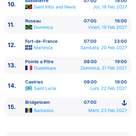
Basseterre
07:00
19:00
10.
12.
Fort-de-France
Martinica
07:00 - 23:00
Saint Kitts and Nevis
Joi, 18 Feb 2027
13.
Pointe a Pitre
Guadelupa
08:00 - 19:00
14.
Castries
Saint Lucia
08:00 - 19:00
Roseau
07:00
19:00
11.
15.
Bridgetown
Barbados
07:00 - ⚓
Dominica
Vineri, 19 Feb 2027
Fort-de-France
07:00
23:00
12.
Martinica
Sambata, 20 Feb 2027
Pointe a Pitre
08:00
19:00
13.
Guadelupa
Duminica, 21 Feb 2027
Castries
08:00
19:00
14.
Saint Lucia
Luni, 22 Feb 2027
Bridgetown
07:00
15.
Barbados
Marti, 23 Feb 2027