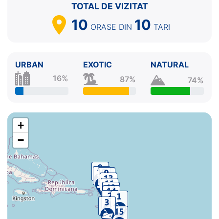
TOTAL DE VIZITAT
10
10
ORASE
DIN
TARI
URBAN
EXOTIC
NATURAL
16%
87%
74%
+
−