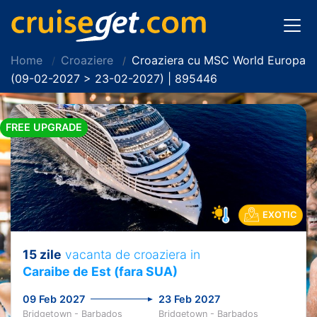
Home
Croaziere
Croaziera cu MSC World Europa
(09-02-2027 > 23-02-2027) | 895446
FREE UPGRADE
EXOTIC
15 zile
vacanta de croaziera in
Caraibe de Est (fara SUA)
09 Feb 2027
23 Feb 2027
Bridgetown - Barbados
Bridgetown - Barbados