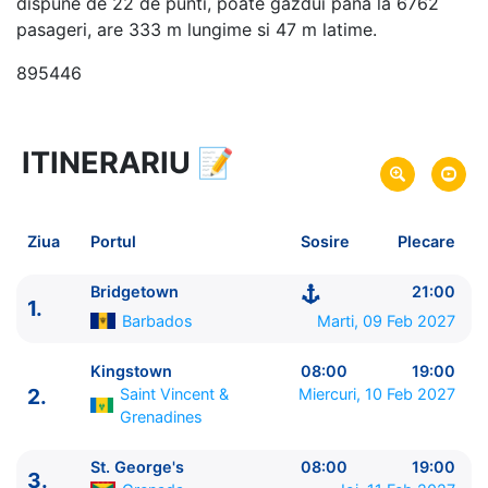
dispune de 22 de punti, poate gazdui pana la 6762
pasageri, are 333 m lungime si 47 m latime.
895446
ITINERARIU
📝
15 zile
vacanta de croaziera in
Caraibe de Est (fara SUA) -
link oferta
09 Feb 2027
din Bridgetown,
Barbados
Plecare pe
Ziua
Portul
Sosire
Plecare
23 Feb 2027
in Bridgetown,
Barbados
Sosire pe
Bridgetown
21:00
1.
MSC Cruises
Barbados
Marti, 09 Feb 2027
MSC World Europa
★★★★★
Kingstown
08:00
19:00
2.
Saint Vincent &
Miercuri, 10 Feb 2027
Grenadines
St. George's
08:00
19:00
3.