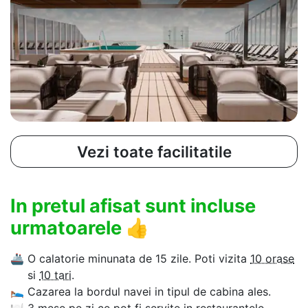
Vezi toate facilitatile
In pretul afisat sunt incluse
urmatoarele
👍
🚢
O calatorie minunata de 15 zile. Poti vizita
10 orase
si
10 tari
.
🛌
Cazarea la bordul navei in tipul de cabina ales.