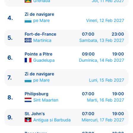
Grenada
Joi, 11 Feb 2027
Zi de navigare
4.
pe Mare
Vineri, 12 Feb 2027
ITINERARIU
Fort-de-France
07:00
23:00
5.
Ziua | Portul | Sosire - Plecare
Martinica
Sambata, 13 Feb 2027
----------------------------------------
1.
Bridgetown
Barbados
⚓ - 21:00
Pointe a Pitre
09:00
19:00
6.
2.
Kingstown
Saint Vincent & Grenadines
08:00 -
Guadelupa
Duminica, 14 Feb 2027
19:00
Zi de navigare
3.
St. George's
Grenada
08:00 - 19:00
7.
pe Mare
Luni, 15 Feb 2027
4.
Zi de navigare
pe Mare
0:00 - 0:00
5.
Fort-de-France
Martinica
07:00 - 23:00
Philipsburg
07:00
19:00
6.
Pointe a Pitre
Guadelupa
09:00 - 19:00
8.
Sint Maarten
Marti, 16 Feb 2027
7.
Zi de navigare
pe Mare
0:00 - 0:00
8.
Philipsburg
Sint Maarten
07:00 - 19:00
St. John's
07:00
19:00
9.
9.
St. John's
Antigua si Barbuda
07:00 - 19:00
Antigua si Barbuda
Miercuri, 17 Feb 2027
10.
Basseterre
Saint Kitts and Nevis
07:00 - 19:00
11.
Roseau
Dominica
07:00 - 19:00