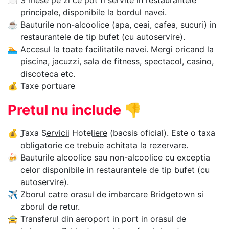
🍽
3 mese pe zi ce pot fi servite in restaurantele
principale, disponibile la bordul navei.
☕
Bauturile non-alcoolice (apa, ceai, cafea, sucuri) in
restaurantele de tip bufet (cu autoservire).
🏊‍
Accesul la toate facilitatile navei. Mergi oricand la
piscina, jacuzzi, sala de fitness, spectacol, casino,
discoteca etc.
💰
Taxe portuare
Pretul nu include
👎
💰
Taxa Servicii Hoteliere
(bacsis oficial). Este o taxa
obligatorie ce trebuie achitata la rezervare.
🍻
Bauturile alcoolice sau non-alcoolice cu exceptia
celor disponibile in restaurantele de tip bufet (cu
autoservire).
✈
Zborul catre orasul de imbarcare Bridgetown si
zborul de retur.
🚖
Transferul din aeroport in port in orasul de