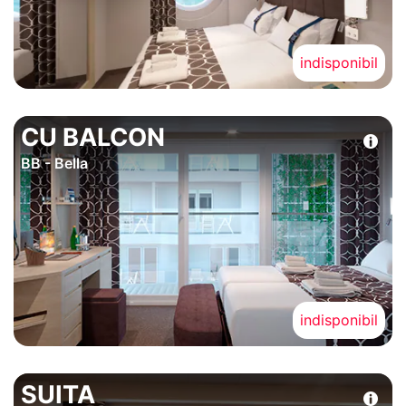
indisponibil
CU BALCON
BB - Bella
indisponibil
SUITA