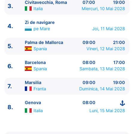
Civitavecchia, Roma
07:00
19:00
3.
Italia
Miercuri, 10 Mai 2028
Zi de navigare
4.
pe Mare
Joi, 11 Mai 2028
Palma de Mallorca
09:00
21:00
5.
Spania
Vineri, 12 Mai 2028
ITINERARIU
Ziua | Portul | Sosire - Plecare
Barcelona
08:00
17:00
6.
----------------------------------------
Spania
Sambata, 13 Mai 2028
1.
Genova
Italia
⚓ - 18:00
2.
La Spezia
Italia
07:00 - 18:00
Marsilia
09:00
19:00
7.
Franta
Duminica, 14 Mai 2028
3.
Civitavecchia, Roma
Italia
07:00 - 19:00
4.
Zi de navigare
pe Mare
0:00 - 0:00
Genova
08:00
5.
Palma de Mallorca
Spania
09:00 - 21:00
8.
6.
Barcelona
Spania
08:00 - 17:00
Italia
Luni, 15 Mai 2028
7.
Marsilia
Franta
09:00 - 19:00
8.
Genova
Italia
08:00 - ⚓