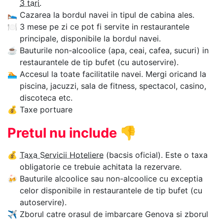
3 tari
.
🛌
Cazarea la bordul navei in tipul de cabina ales.
🍽
3 mese pe zi ce pot fi servite in restaurantele
principale, disponibile la bordul navei.
☕
Bauturile non-alcoolice (apa, ceai, cafea, sucuri) in
restaurantele de tip bufet (cu autoservire).
🏊‍
Accesul la toate facilitatile navei. Mergi oricand la
piscina, jacuzzi, sala de fitness, spectacol, casino,
discoteca etc.
💰
Taxe portuare
Pretul nu include
👎
💰
Taxa Servicii Hoteliere
(bacsis oficial). Este o taxa
obligatorie ce trebuie achitata la rezervare.
🍻
Bauturile alcoolice sau non-alcoolice cu exceptia
celor disponibile in restaurantele de tip bufet (cu
autoservire).
✈
Zborul catre orasul de imbarcare Genova si zborul