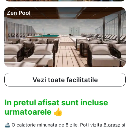
Zen Pool
Vezi toate facilitatile
In pretul afisat sunt incluse
urmatoarele
👍
🚢
O calatorie minunata de 8 zile. Poti vizita
6 orase
si