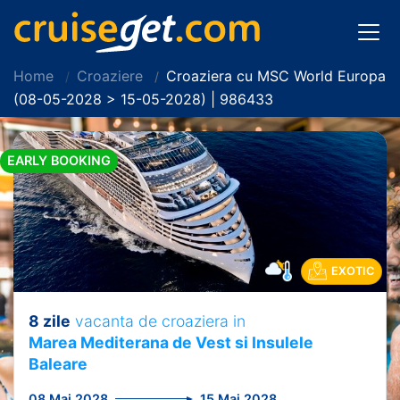
Home
Croaziere
Croaziera cu MSC World Europa
(08-05-2028 > 15-05-2028) | 986433
EARLY BOOKING
EXOTIC
8 zile
vacanta de croaziera in
Marea Mediterana de Vest si Insulele
Baleare
08 Mai 2028
15 Mai 2028