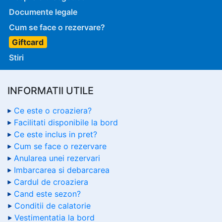
Documente legale
Cum se face o rezervare?
Giftcard
Stiri
INFORMATII UTILE
Ce este o croaziera?
Facilitati disponibile la bord
Ce este inclus in pret?
Cum se face o rezervare
Anularea unei rezervari
Imbarcarea si debarcarea
Cardul de croaziera
Cand este sezon?
Conditii de calatorie
Vestimentatia la bord