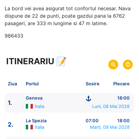
La bord vei avea asigurat tot confortul necesar. Nava
dispune de 22 de punti, poate gazdui pana la 6762
pasageri, are 333 m lungime si 47 m latime.
986433
ITINERARIU
📝
8 zile
vacanta de croaziera in
Marea Mediterana de Vest si Insulele Baleare -
link
oferta
Ziua
Portul
Sosire
Plecare
08 Mai 2028
din Genova,
Italia
Plecare pe
15 Mai 2028
in Genova,
Italia
Sosire pe
Genova
18:00
1.
Italia
Luni, 08 Mai 2028
MSC Cruises
MSC World Europa
★★★★★
La Spezia
07:00
18:00
2.
Italia
Marti, 09 Mai 2028