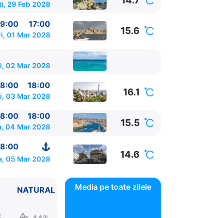
14.7
ti, 29 Feb 2028
9:00
17:00
15.6
i, 01 Mar 2028
i, 02 Mar 2028
8:00
18:00
16.1
i, 03 Mar 2028
8:00
18:00
15.5
, 04 Mar 2028
8:00
14.6
a, 05 Mar 2028
Media pe toate zilele
NATURAL
%
44%