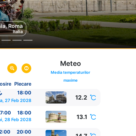
hia, Roma
Sicilia
Italia
Italia
Meteo
Media temperaturilor
maxime
osire
Plecare
18:00
12.2
a, 27 Feb 2028
7:00
18:00
13.1
i, 28 Feb 2028
2:00
20:00