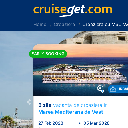
Home
Croaziere
Croaziera cu MSC Wo
EARLY BOOKING
URBA
8 zile
vacanta de croaziera in
Previous
Marea Mediterana de Vest
27 Feb 2028
05 Mar 2028