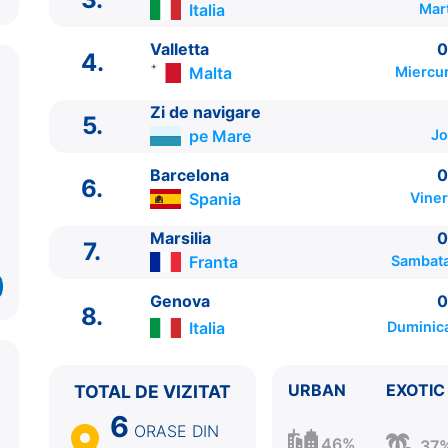
Italia
Mar
Valletta
0
4.
Malta
Miercur
Zi de navigare
5.
pe Mare
Jo
Barcelona
0
6.
Spania
Viner
Marsilia
0
7.
Franta
Sambata
ITINERARIU
Genova
0
8.
Ziua | Portul | Sosire - Plecare
Italia
Duminic
----------------------------------------
1.
Genova
Italia
⚓ - 18:00
URBAN
EXOTIC
TOTAL DE VIZITAT
2.
Civitavecchia, Roma
Italia
07:00 - 18:00
6
3.
Messina, Sicilia
Italia
12:00 - 20:00
ORASE
DIN
4.
Valletta
Malta
09:00 - 17:00
46%
37