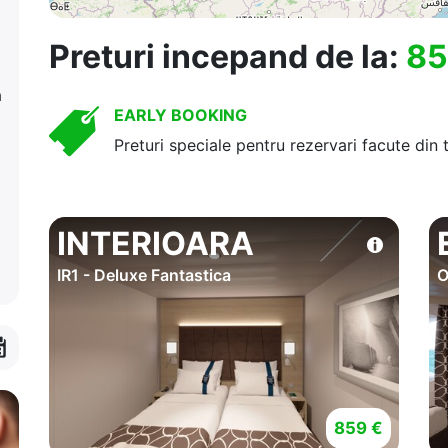
Preturi incepand de la:
85
a
EARLY BOOKING
Preturi speciale pentru rezervari facute din 
INTERIOARA
IR1 - Deluxe Fantastica
O
859 €