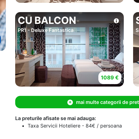
CU BALCON
PR1 - Deluxe Fantastica
S
1089 €
mai multe categorii de pret
La preturile afisate se mai adauga:
Taxa Servicii Hoteliere - 84€ / persoana