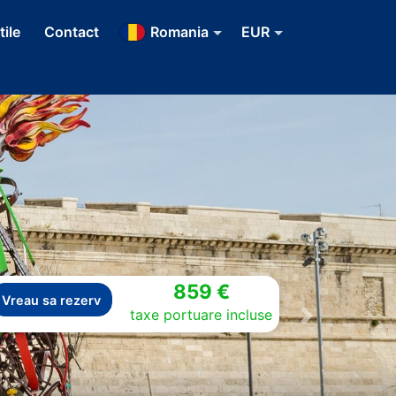
tile
Contact
Romania
EUR
859 €
Vreau sa rezerv
taxe portuare incluse
Next