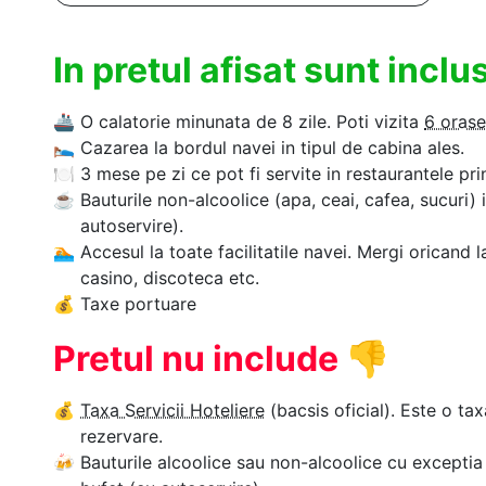
In pretul afisat sunt incl
🚢
O calatorie minunata de 8 zile. Poti vizita
6 orase
🛌
Cazarea la bordul navei in tipul de cabina ales.
🍽
3 mese pe zi ce pot fi servite in restaurantele pri
☕
Bauturile non-alcoolice (apa, ceai, cafea, sucuri) 
autoservire).
🏊‍
Accesul la toate facilitatile navei. Mergi oricand l
casino, discoteca etc.
💰
Taxe portuare
Pretul nu include
👎
💰
Taxa Servicii Hoteliere
(bacsis oficial). Este o tax
rezervare.
🍻
Bauturile alcoolice sau non-alcoolice cu exceptia 