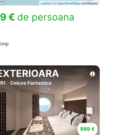
Leaflet
| ©
OpenStreetMap
contributors
9 €
de persoana
timp
EXTERIOARA
R1 - Deluxe Fantastica
989 €