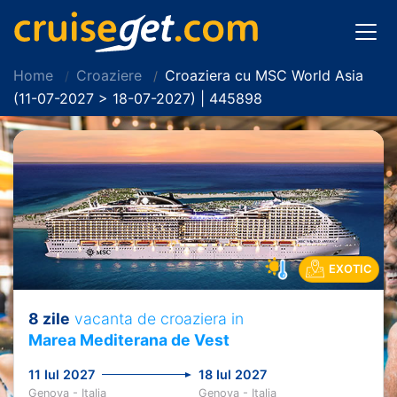
Home
Croaziere
Croaziera cu MSC World Asia
(11-07-2027 > 18-07-2027) | 445898
EXOTIC
8 zile
vacanta de croaziera in
Marea Mediterana de Vest
11 Iul 2027
18 Iul 2027
Genova - Italia
Genova - Italia