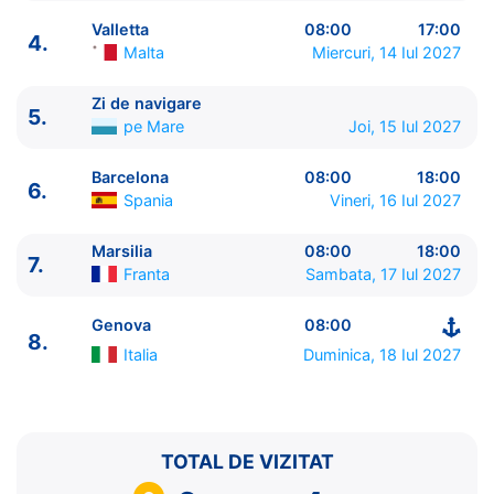
Valletta
08:00
17:00
4.
Malta
Miercuri, 14 Iul 2027
Zi de navigare
5.
pe Mare
Joi, 15 Iul 2027
Barcelona
08:00
18:00
6.
Spania
Vineri, 16 Iul 2027
Marsilia
08:00
18:00
ITINERARIU
7.
Franta
Sambata, 17 Iul 2027
Ziua | Portul | Sosire - Plecare
----------------------------------------
Genova
08:00
8.
1.
Genova
Italia
⚓ - 16:00
Italia
Duminica, 18 Iul 2027
2.
Napoli
Italia
13:00 - 20:00
3.
Messina, Sicilia
Italia
09:00 - 19:00
4.
Valletta
Malta
08:00 - 17:00
5.
Zi de navigare
pe Mare
0:00 - 0:00
TOTAL DE VIZITAT
6.
Barcelona
Spania
08:00 - 18:00