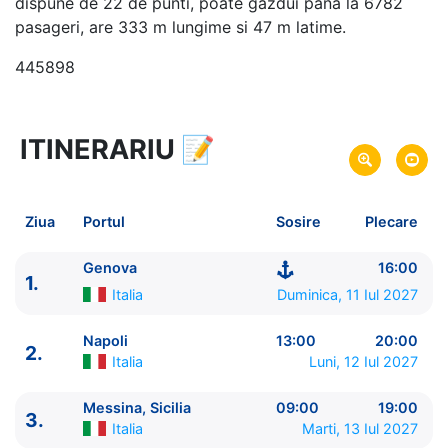
dispune de 22 de punti, poate gazdui pana la 6782
pasageri, are 333 m lungime si 47 m latime.
445898
ITINERARIU
📝
8 zile
vacanta de croaziera in
Marea Mediterana de Vest -
link oferta
11 Iul 2027
din Genova,
Italia
Plecare pe
Ziua
Portul
Sosire
Plecare
18 Iul 2027
in Genova,
Italia
Sosire pe
Genova
16:00
1.
MSC Cruises
Italia
Duminica, 11 Iul 2027
MSC World Asia
★★★★★
Napoli
13:00
20:00
2.
Italia
Luni, 12 Iul 2027
Messina, Sicilia
09:00
19:00
3.
Italia
Marti, 13 Iul 2027