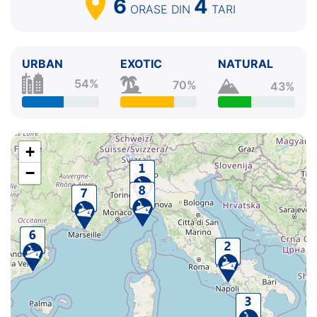
6
4
7.
Marsilia
Franta
08:00 - 18:00
ORASE
DIN
TARI
8.
Genova
Italia
08:00 - ⚓
URBAN
EXOTIC
NATURAL
54%
70%
43%
+
−