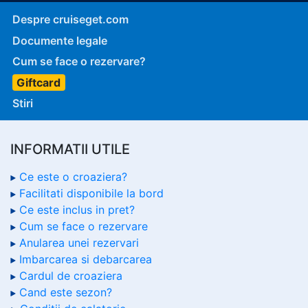
Despre cruiseget.com
Documente legale
Cum se face o rezervare?
Giftcard
Stiri
INFORMATII UTILE
Ce este o croaziera?
Facilitati disponibile la bord
Ce este inclus in pret?
Cum se face o rezervare
Anularea unei rezervari
Imbarcarea si debarcarea
Cardul de croaziera
Cand este sezon?