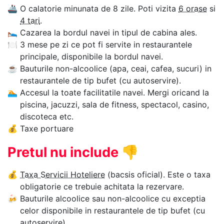
🚢
O calatorie minunata de 8 zile. Poti vizita
6 orase
si
4 tari
.
🛌
Cazarea la bordul navei in tipul de cabina ales.
🍽
3 mese pe zi ce pot fi servite in restaurantele
principale, disponibile la bordul navei.
☕
Bauturile non-alcoolice (apa, ceai, cafea, sucuri) in
restaurantele de tip bufet (cu autoservire).
🏊‍
Accesul la toate facilitatile navei. Mergi oricand la
piscina, jacuzzi, sala de fitness, spectacol, casino,
discoteca etc.
💰
Taxe portuare
Pretul nu include
👎
💰
Taxa Servicii Hoteliere
(bacsis oficial). Este o taxa
obligatorie ce trebuie achitata la rezervare.
🍻
Bauturile alcoolice sau non-alcoolice cu exceptia
celor disponibile in restaurantele de tip bufet (cu
autoservire).