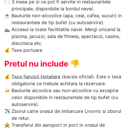
🍽
3 mese pe zi ce pot fi servite in restaurantele
principale, disponibile la bordul navei.
☕
Bauturile non-alcoolice (apa, ceai, cafea, sucuri) in
restaurantele de tip bufet (cu autoservire).
🏊‍
Accesul la toate facilitatile navei. Mergi oricand la
piscina, jacuzzi, sala de fitness, spectacol, casino,
discoteca etc.
💰
Taxe portuare
Pretul nu include
👎
💰
Taxa Servicii Hoteliere
(bacsis oficial). Este o taxa
obligatorie ce trebuie achitata la rezervare.
🍻
Bauturile alcoolice sau non-alcoolice cu exceptia
celor disponibile in restaurantele de tip bufet (cu
autoservire).
✈
Zborul catre orasul de imbarcare Livorno si zborul
de retur.
🚖
Transferul din aeroport in port in orasul de