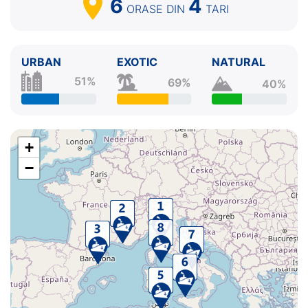
6
4
ORASE
DIN
TARI
URBAN
EXOTIC
NATURAL
51%
69%
40%
+
−