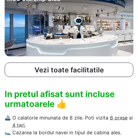
Vezi toate facilitatile
In pretul afisat sunt incluse
urmatoarele
👍
🚢
O calatorie minunata de 8 zile. Poti vizita
6 orase
si
4 tari
.
🛌
Cazarea la bordul navei in tipul de cabina ales.