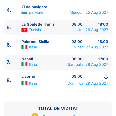
Zi de navigare
4.
pe Mare
Miercuri, 25 Aug 2027
La Goulette, Tunis
08:00
18:00
5.
ITINERARIU
Tunisia
Joi, 26 Aug 2027
Ziua | Portul | Sosire - Plecare
----------------------------------------
Palermo, Sicilia
08:00
18:00
6.
1.
Livorno
Italia
⚓ - 20:00
Italia
Vineri, 27 Aug 2027
2.
Marsilia
Franta
10:00 - 18:00
3.
Barcelona
Spania
07:00 - 19:00
Napoli
06:00
17:00
7.
Italia
Sambata, 28 Aug 2027
4.
Zi de navigare
pe Mare
0:00 - 0:00
5.
La Goulette, Tunis
Tunisia
08:00 - 18:00
Livorno
09:00
6.
Palermo, Sicilia
Italia
08:00 - 18:00
8.
7.
Napoli
Italia
06:00 - 17:00
Italia
Duminica, 29 Aug 2027
8.
Livorno
Italia
09:00 - ⚓
TOTAL DE VIZITAT