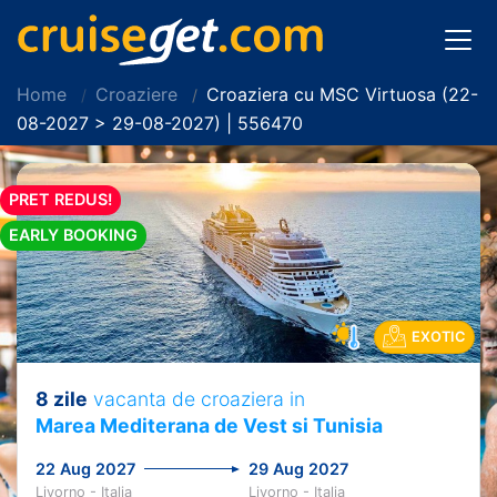
Home
Croaziere
Croaziera cu MSC Virtuosa (22-
08-2027 > 29-08-2027) | 556470
PRET REDUS!
EARLY BOOKING
EXOTIC
8 zile
vacanta de croaziera in
Marea Mediterana de Vest si Tunisia
22 Aug 2027
29 Aug 2027
Livorno - Italia
Livorno - Italia