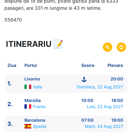
dispune de 19 de punti, poate gazdui pana la 6333
pasageri, are 331 m lungime si 43 m latime.
556470
ITINERARIU
📝
8 zile
vacanta de croaziera in
Marea Mediterana de Vest si Tunisia -
link oferta
22 Aug 2027
din Livorno,
Italia
Plecare pe
Ziua
Portul
Sosire
Plecare
29 Aug 2027
in Livorno,
Italia
Sosire pe
Livorno
20:00
1.
MSC Cruises
Italia
Duminica, 22 Aug 2027
MSC Virtuosa
★★★★★
Marsilia
10:00
18:00
2.
Franta
Luni, 23 Aug 2027
Barcelona
07:00
19:00
3.
Spania
Marti, 24 Aug 2027