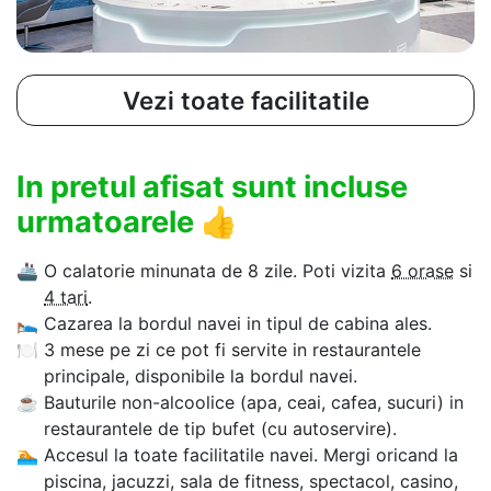
Vezi toate facilitatile
In pretul afisat sunt incluse
urmatoarele
👍
🚢
O calatorie minunata de 8 zile. Poti vizita
6 orase
si
4 tari
.
🛌
Cazarea la bordul navei in tipul de cabina ales.
🍽
3 mese pe zi ce pot fi servite in restaurantele
principale, disponibile la bordul navei.
☕
Bauturile non-alcoolice (apa, ceai, cafea, sucuri) in
restaurantele de tip bufet (cu autoservire).
🏊‍
Accesul la toate facilitatile navei. Mergi oricand la
piscina, jacuzzi, sala de fitness, spectacol, casino,