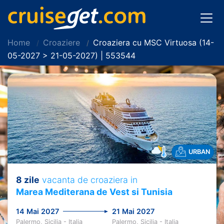
Home
Croaziere
Croaziera cu MSC Virtuosa (14-
05-2027 > 21-05-2027) | 553544
URBAN
8 zile
vacanta de croaziera in
Marea Mediterana de Vest si Tunisia
14 Mai 2027
21 Mai 2027
Palermo, Sicilia - Italia
Palermo, Sicilia - Italia