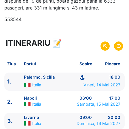
dispune de 19 de punti, poate gazdui pana la 6333
pasageri, are 331 m lungime si 43 m latime.
553544
ITINERARIU
📝
8 zile
vacanta de croaziera in
Marea Mediterana de Vest si Tunisia -
link oferta
14 Mai 2027
din Palermo, Sicilia,
Italia
Plecare pe
Ziua
Portul
Sosire
Plecare
21 Mai 2027
in Palermo, Sicilia,
Italia
Sosire pe
Palermo, Sicilia
18:00
1.
MSC Cruises
Italia
Vineri, 14 Mai 2027
MSC Virtuosa
★★★★★
Napoli
06:00
17:00
2.
Italia
Sambata, 15 Mai 2027
Livorno
09:00
20:00
3.
Italia
Duminica, 16 Mai 2027