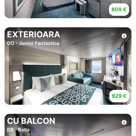
809 €
EXTERIOARA
OO - Junior Fantastica
929 €
CU BALCON
BB - Bella