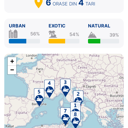
6
4
ORASE
DIN
TARI
URBAN
EXOTIC
NATURAL
56%
54%
39%
+
−