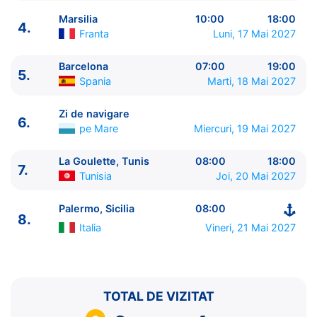
Marsilia
10:00
18:00
4.
Franta
Luni, 17 Mai 2027
Barcelona
07:00
19:00
5.
ITINERARIU
Spania
Marti, 18 Mai 2027
Ziua | Portul | Sosire - Plecare
----------------------------------------
Zi de navigare
6.
1.
Palermo, Sicilia
Italia
⚓ - 18:00
pe Mare
Miercuri, 19 Mai 2027
2.
Napoli
Italia
06:00 - 17:00
3.
Livorno
Italia
09:00 - 20:00
La Goulette, Tunis
08:00
18:00
7.
Tunisia
Joi, 20 Mai 2027
4.
Marsilia
Franta
10:00 - 18:00
5.
Barcelona
Spania
07:00 - 19:00
Palermo, Sicilia
08:00
6.
Zi de navigare
pe Mare
0:00 - 0:00
8.
7.
La Goulette, Tunis
Tunisia
08:00 - 18:00
Italia
Vineri, 21 Mai 2027
8.
Palermo, Sicilia
Italia
08:00 - ⚓
TOTAL DE VIZITAT