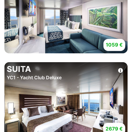
1059 €
SUITA
YC1 - Yacht Club Deluxe
2679 €