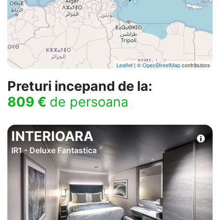
Leaflet
| ©
OpenStreetMap
contributors
Preturi incepand de la:
809 €
de persoana
INTERIOARA
IR1 - Deluxe Fantastica