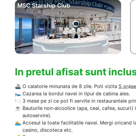
MSC Starship Club
In pretul afisat sunt incl
🚢
O calatorie minunata de 8 zile. Poti vizita
5 orase
🛌
Cazarea la bordul navei in tipul de cabina ales.
🍽
3 mese pe zi ce pot fi servite in restaurantele pri
☕
Bauturile non-alcoolice (apa, ceai, cafea, sucuri) 
autoservire).
🏊‍
Accesul la toate facilitatile navei. Mergi oricand l
casino, discoteca etc.