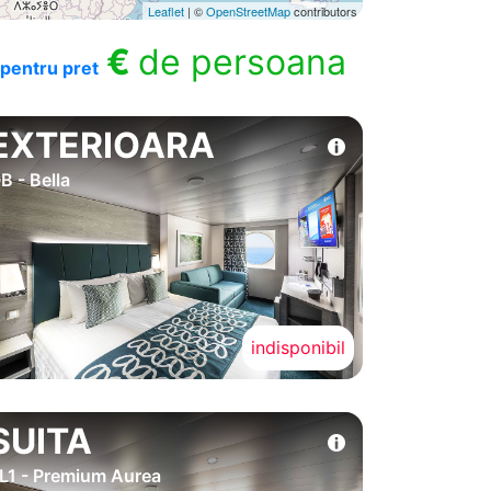
Leaflet
| ©
OpenStreetMap
contributors
€
de persoana
pentru pret
EXTERIOARA
B - Bella
indisponibil
SUITA
L1 - Premium Aurea