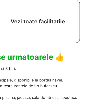
Vezi toate facilitatile
use urmatoarele
👍
si
3 tari
.
ncipale, disponibile la bordul navei.
in restaurantele de tip bufet (cu
a piscina, jacuzzi, sala de fitness, spectacol,