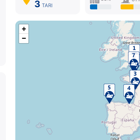
3
TARI
+
−