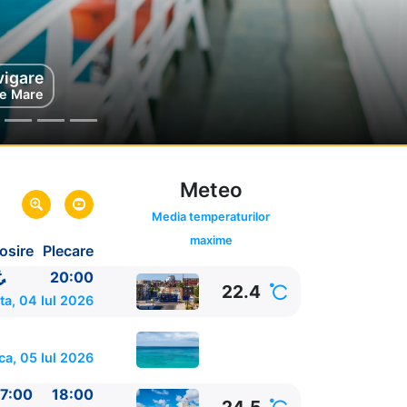
vigare
helle
e Mare
Franta
Meteo
Media temperaturilor
maxime
osire
Plecare
20:00
22.4
a, 04 Iul 2026
ca, 05 Iul 2026
7:00
18:00