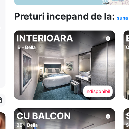
Preturi incepand de la:
suna 
a
INTERIOARA
IB - Bella
O
indisponibil
CU BALCON
BB - Bella
S