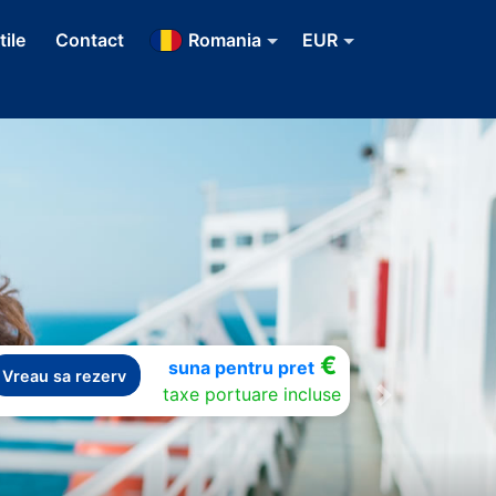
tile
Contact
Romania
EUR
€
suna pentru pret
Vreau sa rezerv
taxe portuare incluse
Next