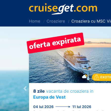
Home
Croaziere
Croaziera cu MSC Vi
EXOTI
8 zile
vacanta de croaziera in
Previous
Europa de Vest
04 Iul 2026
11 Iul 2026