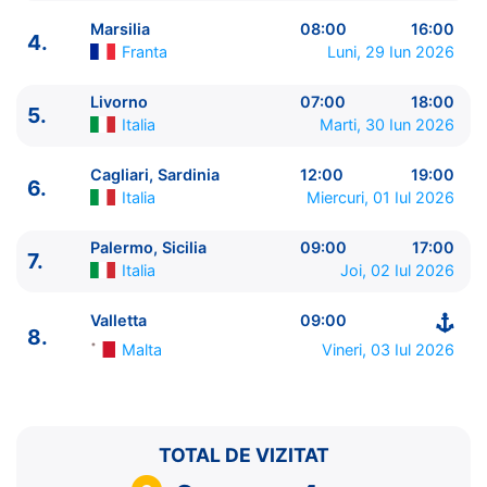
Marsilia
08:00
16:00
4.
Franta
Luni, 29 Iun 2026
Livorno
07:00
18:00
5.
Italia
Marti, 30 Iun 2026
ITINERARIU
Ziua | Portul | Sosire - Plecare
Cagliari, Sardinia
12:00
19:00
6.
Italia
Miercuri, 01 Iul 2026
----------------------------------------
1.
Valletta
Malta
⚓ - 17:00
Palermo, Sicilia
09:00
17:00
2.
Zi de navigare
pe Mare
0:00 - 0:00
7.
Italia
Joi, 02 Iul 2026
3.
Barcelona
Spania
08:00 - 18:00
4.
Marsilia
Franta
08:00 - 16:00
Valletta
09:00
5.
Livorno
Italia
07:00 - 18:00
8.
Malta
Vineri, 03 Iul 2026
6.
Cagliari, Sardinia
Italia
12:00 - 19:00
7.
Palermo, Sicilia
Italia
09:00 - 17:00
8.
Valletta
Malta
09:00 - ⚓
TOTAL DE VIZITAT