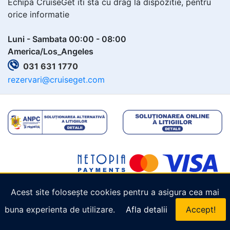
Echipa CruiseGet iti sta cu drag la dispozitie, pentru
orice informatie
Luni - Sambata 00:00 - 08:00
America/Los_Angeles
031 631 1770
rezervari@cruiseget.com
Acest site folosește cookies pentru a asigura cea mai
Copyright © 2026
Cruiseget.com
. Toate drepturile
buna experienta de utilizare.
Afla detalii
Accept!
rezervate.