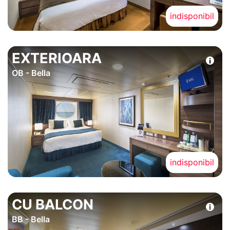
indisponibil
EXTERIOARA
OB - Bella
indisponibil
CU BALCON
BB - Bella