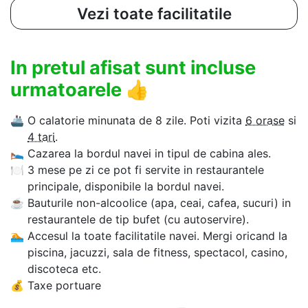
Vezi toate facilitatile
In pretul afisat sunt incluse
urmatoarele
👍
🚢
O calatorie minunata de 8 zile. Poti vizita
6 orase
si
4 tari
.
🛌
Cazarea la bordul navei in tipul de cabina ales.
🍽
3 mese pe zi ce pot fi servite in restaurantele
principale, disponibile la bordul navei.
☕
Bauturile non-alcoolice (apa, ceai, cafea, sucuri) in
restaurantele de tip bufet (cu autoservire).
🏊‍
Accesul la toate facilitatile navei. Mergi oricand la
piscina, jacuzzi, sala de fitness, spectacol, casino,
discoteca etc.
💰
Taxe portuare