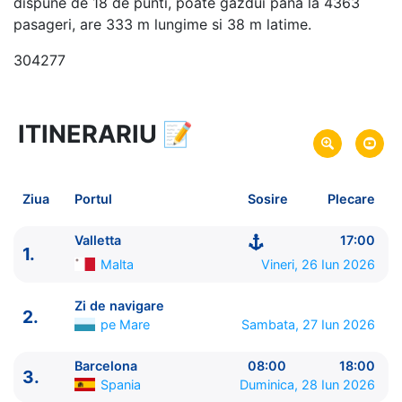
dispune de 18 de punti, poate gazdui pana la 4363
pasageri, are 333 m lungime si 38 m latime.
304277
ITINERARIU
📝
8 zile
vacanta de croaziera in
Marea Mediterana de Vest -
link oferta
26 Iun 2026
din Valletta,
Malta
Plecare pe
Ziua
Portul
Sosire
Plecare
03 Iul 2026
in Valletta,
Malta
Sosire pe
Valletta
17:00
1.
MSC Cruises
Malta
Vineri, 26 Iun 2026
MSC Splendida
★★★★+
Zi de navigare
2.
pe Mare
Sambata, 27 Iun 2026
Barcelona
08:00
18:00
3.
Spania
Duminica, 28 Iun 2026