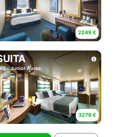
2249 €
SUITA
RS - Junior Aurea
3279 €