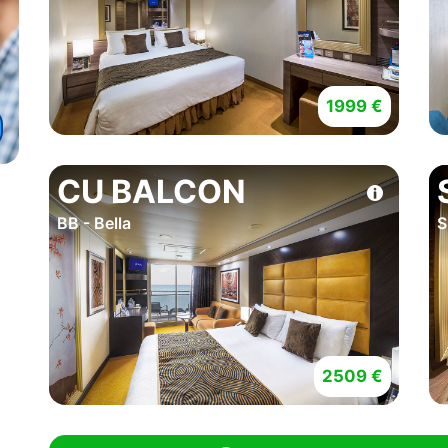
1999 €
CU BALCON
BB - Bella
S
2509 €