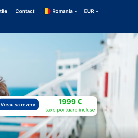
tile
Contact
Romania
EUR
1999 €
Vreau sa rezerv
taxe portuare incluse
Next