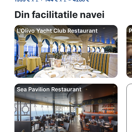
Din facilitatile navei
L'Olivo Yacht Club Restaurant
P
Sea Pavilion Restaurant