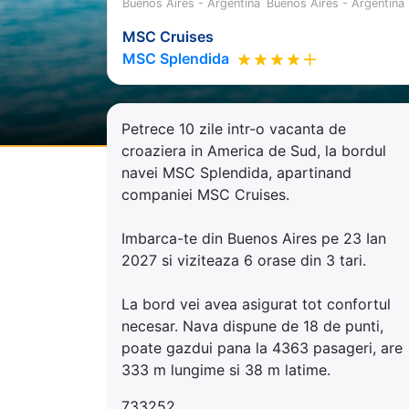
Buenos Aires - Argentina
Buenos Aires - Argentina
MSC Cruises
MSC Splendida
Petrece 10 zile intr-o vacanta de
croaziera in America de Sud, la bordul
navei MSC Splendida, apartinand
companiei MSC Cruises.
Imbarca-te din Buenos Aires pe 23 Ian
2027 si viziteaza 6 orase din 3 tari.
La bord vei avea asigurat tot confortul
necesar. Nava dispune de 18 de punti,
poate gazdui pana la 4363 pasageri, are
333 m lungime si 38 m latime.
733252