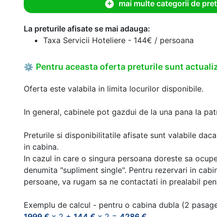
mai multe categorii de pret
La preturile afisate se mai adauga:
Taxa Servicii Hoteliere - 144€ / persoana
Pentru aceasta oferta preturile sunt actualiz
⚙
Oferta este valabila in limita locurilor disponibile.
In general, cabinele pot gazdui de la una pana la patr
Preturile si disponibilitatile afisate sunt valabile d
in cabina.
In cazul in care o singura persoana doreste sa ocupe
denumita "supliment single". Pentru rezervari in cab
persoane, va rugam sa ne contactati in prealabil pentr
Exemplu de calcul - pentru o cabina dubla (2 pasag
1999 €
x 2 +
144 €
x 2 =
4286 €