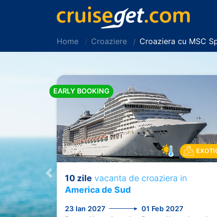
Home
Croaziere
Croaziera cu MSC Sp
EARLY BOOKING
EXOTI
10 zile
vacanta de croaziera in
Previous
America de Sud
23 Ian 2027
01 Feb 2027