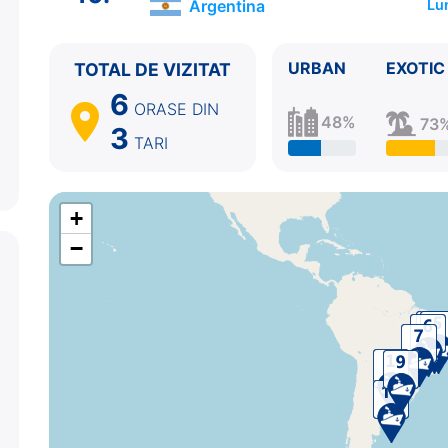
Argentina
Lu
9.
Punta del Este
Uruguay
08:00 - 16:00
10.
Buenos Aires
Argentina
08:00 - ⚓
URBAN
EXOTIC
TOTAL DE VIZITAT
6
ORASE
DIN
48%
73
3
TARI
+
−