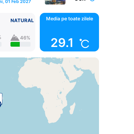
ni, 01 Feb 2027
Media pe toate zilele
NATURAL
%
46%
29.1