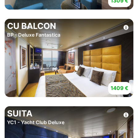
1309 €
CU BALCON
BP - Deluxe Fantastica
1409 €
SUITA
YC1 - Yacht Club Deluxe