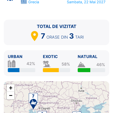
Grecia
Sambata, 22 Mai 2027
TOTAL DE VIZITAT
7
3
ORASE
DIN
TARI
URBAN
EXOTIC
NATURAL
42%
58%
46%
+
−