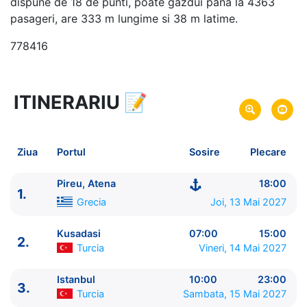
dispune de 18 de punti, poate gazdui pana la 4363
pasageri, are 333 m lungime si 38 m latime.
778416
ITINERARIU
📝
10 zile
vacanta de croaziera in
Marea Mediterana de Est si Turcia -
link oferta
13 Mai 2027
din Pireu, Atena,
Grecia
Plecare pe
Ziua
Portul
Sosire
Plecare
22 Mai 2027
in Pireu, Atena,
Grecia
Sosire pe
Pireu, Atena
18:00
1.
MSC Cruises
Grecia
Joi, 13 Mai 2027
MSC Splendida
★★★★+
Kusadasi
07:00
15:00
2.
Turcia
Vineri, 14 Mai 2027
Istanbul
10:00
23:00
3.
Turcia
Sambata, 15 Mai 2027