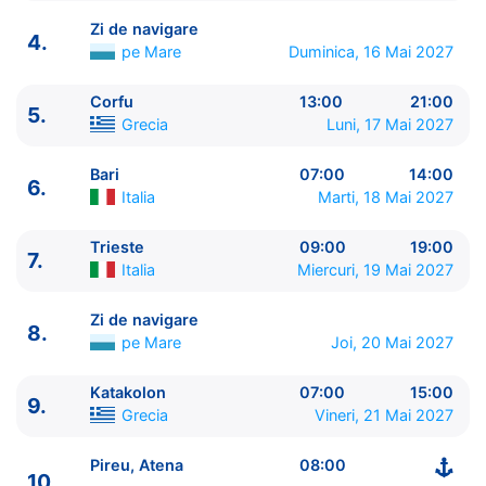
Zi de navigare
4.
pe Mare
Duminica, 16 Mai 2027
Corfu
13:00
21:00
5.
Grecia
Luni, 17 Mai 2027
ITINERARIU
Ziua | Portul | Sosire - Plecare
Bari
07:00
14:00
6.
Italia
Marti, 18 Mai 2027
----------------------------------------
1.
Pireu, Atena
Grecia
⚓ - 18:00
Trieste
09:00
19:00
2.
Kusadasi
Turcia
07:00 - 15:00
7.
Italia
Miercuri, 19 Mai 2027
3.
Istanbul
Turcia
10:00 - 23:00
4.
Zi de navigare
pe Mare
0:00 - 0:00
Zi de navigare
8.
5.
Corfu
Grecia
13:00 - 21:00
pe Mare
Joi, 20 Mai 2027
6.
Bari
Italia
07:00 - 14:00
7.
Trieste
Italia
09:00 - 19:00
Katakolon
07:00
15:00
9.
8.
Zi de navigare
pe Mare
0:00 - 0:00
Grecia
Vineri, 21 Mai 2027
9.
Katakolon
Grecia
07:00 - 15:00
10.
Pireu, Atena
Grecia
08:00 - ⚓
Pireu, Atena
08:00
10.