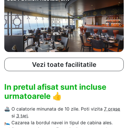
Vezi toate facilitatile
In pretul afisat sunt incluse
urmatoarele
👍
🚢
O calatorie minunata de 10 zile. Poti vizita
7 orase
si
3 tari
.
🛌
Cazarea la bordul navei in tipul de cabina ales.