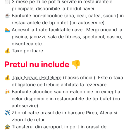
🍽
3 mese pe zi ce pot fi servite in restaurantele
principale, disponibile la bordul navei.
☕
Bauturile non-alcoolice (apa, ceai, cafea, sucuri) in
restaurantele de tip bufet (cu autoservire).
🏊‍
Accesul la toate facilitatile navei. Mergi oricand la
piscina, jacuzzi, sala de fitness, spectacol, casino,
discoteca etc.
💰
Taxe portuare
Pretul nu include
👎
💰
Taxa Servicii Hoteliere
(bacsis oficial). Este o taxa
obligatorie ce trebuie achitata la rezervare.
🍻
Bauturile alcoolice sau non-alcoolice cu exceptia
celor disponibile in restaurantele de tip bufet (cu
autoservire).
✈
Zborul catre orasul de imbarcare Pireu, Atena si
zborul de retur.
🚖
Transferul din aeroport in port in orasul de