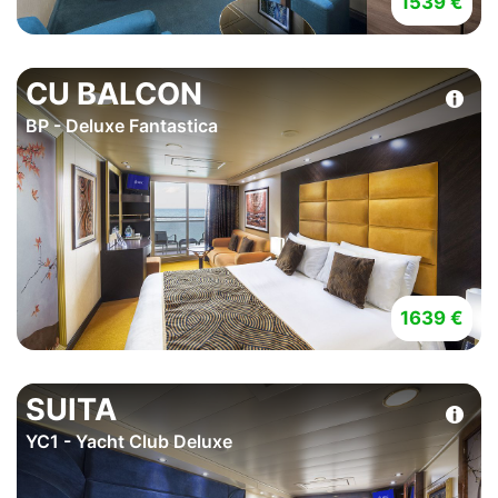
1539 €
CU BALCON
BP - Deluxe Fantastica
1639 €
SUITA
YC1 - Yacht Club Deluxe