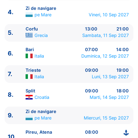
Zi de navigare
4.
pe Mare
Vineri, 10 Sep 2027
Corfu
13:00
21:00
5.
Grecia
Sambata, 11 Sep 2027
ITINERARIU
Ziua | Portul | Sosire - Plecare
Bari
07:00
14:00
6.
Italia
Duminica, 12 Sep 2027
----------------------------------------
1.
Pireu, Atena
Grecia
⚓ - 18:00
Trieste
09:00
19:00
2.
Kusadasi
Turcia
07:00 - 15:00
7.
Italia
Luni, 13 Sep 2027
3.
Istanbul
Turcia
10:00 - 23:00
4.
Zi de navigare
pe Mare
0:00 - 0:00
Split
09:00
18:00
8.
5.
Corfu
Grecia
13:00 - 21:00
Croatia
Marti, 14 Sep 2027
6.
Bari
Italia
07:00 - 14:00
7.
Trieste
Italia
09:00 - 19:00
Zi de navigare
9.
8.
Split
Croatia
09:00 - 18:00
pe Mare
Miercuri, 15 Sep 2027
9.
Zi de navigare
pe Mare
0:00 - 0:00
10.
Pireu, Atena
Grecia
08:00 - ⚓
Pireu, Atena
08:00
10.