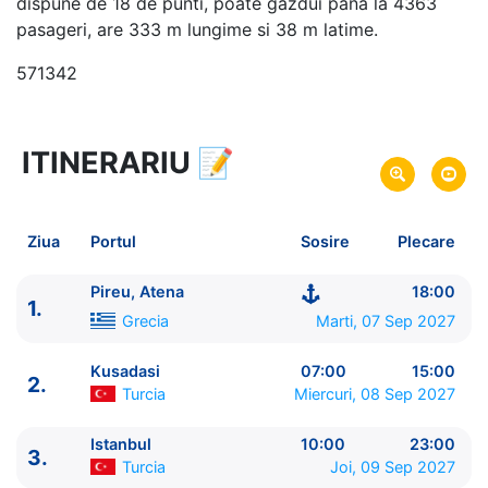
dispune de 18 de punti, poate gazdui pana la 4363
pasageri, are 333 m lungime si 38 m latime.
571342
ITINERARIU
📝
10 zile
vacanta de croaziera in
Marea Mediterana de Est si Turcia -
link oferta
07 Sep 2027
din Pireu, Atena,
Grecia
Plecare pe
Ziua
Portul
Sosire
Plecare
16 Sep 2027
in Pireu, Atena,
Grecia
Sosire pe
Pireu, Atena
18:00
1.
MSC Cruises
Grecia
Marti, 07 Sep 2027
MSC Splendida
★★★★+
Kusadasi
07:00
15:00
2.
Turcia
Miercuri, 08 Sep 2027
Istanbul
10:00
23:00
3.
Turcia
Joi, 09 Sep 2027