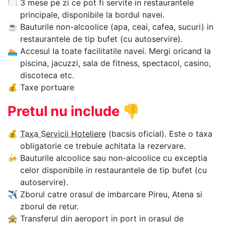
🍽
3 mese pe zi ce pot fi servite in restaurantele
principale, disponibile la bordul navei.
☕
Bauturile non-alcoolice (apa, ceai, cafea, sucuri) in
restaurantele de tip bufet (cu autoservire).
🏊‍
Accesul la toate facilitatile navei. Mergi oricand la
piscina, jacuzzi, sala de fitness, spectacol, casino,
discoteca etc.
💰
Taxe portuare
Pretul nu include
👎
💰
Taxa Servicii Hoteliere
(bacsis oficial). Este o taxa
obligatorie ce trebuie achitata la rezervare.
🍻
Bauturile alcoolice sau non-alcoolice cu exceptia
celor disponibile in restaurantele de tip bufet (cu
autoservire).
✈
Zborul catre orasul de imbarcare Pireu, Atena si
zborul de retur.
🚖
Transferul din aeroport in port in orasul de