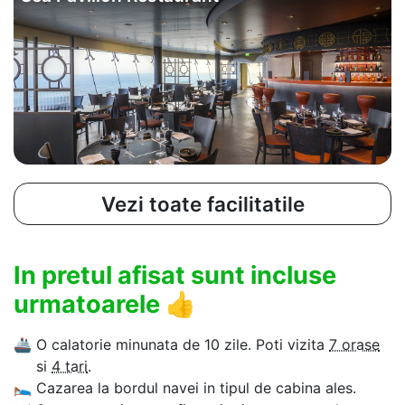
Vezi toate facilitatile
In pretul afisat sunt incluse
urmatoarele
👍
🚢
O calatorie minunata de 10 zile. Poti vizita
7 orase
si
4 tari
.
🛌
Cazarea la bordul navei in tipul de cabina ales.