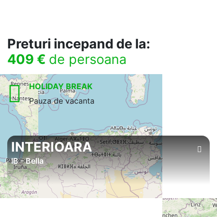
Preturi incepand de la:
409 €
de persoana
HOLIDAY BREAK
Pauza de vacanta
INTERIOARA
IB - Bella