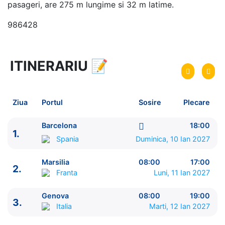
pasageri, are 275 m lungime si 32 m latime.
986428
ITINERARIU
📝
7 zile
vacanta de croaziera in
Marea Mediterana de Vest -
link oferta
10 Ian 2027
din Barcelona,
Spania
Plecare pe
Ziua
Portul
Sosire
Plecare
16 Ian 2027
in Valencia,
Spania
Sosire pe
Barcelona
18:00
1.
MSC Cruises
Spania
Duminica, 10 Ian 2027
MSC Sinfonia
★★★★
Marsilia
08:00
17:00
2.
Franta
Luni, 11 Ian 2027
Genova
08:00
19:00
ITINERARIU
3.
Italia
Marti, 12 Ian 2027
Ziua | Portul | Sosire - Plecare
----------------------------------------