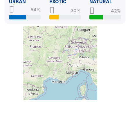
URBAN
EXOTIC
NATURAL
54%
30%
42%