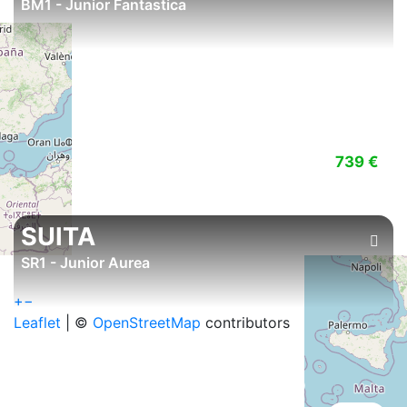
BM1 - Junior Fantastica
739 €
SUITA
SR1 - Junior Aurea
+
−
Leaflet
| ©
OpenStreetMap
contributors