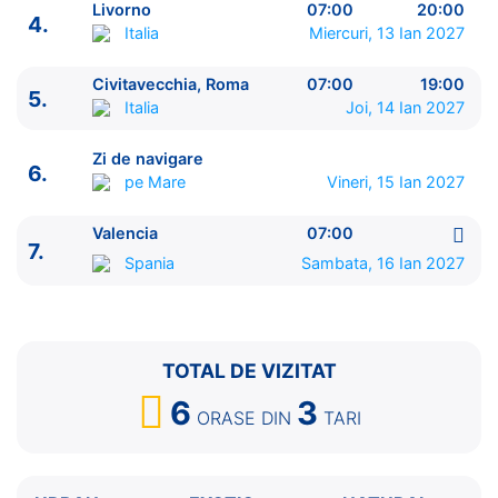
Livorno
07:00
20:00
1.
Barcelona
Spania
⚓ - 18:00
4.
Italia
Miercuri, 13 Ian 2027
2.
Marsilia
Franta
08:00 - 17:00
3.
Genova
Italia
08:00 - 19:00
Civitavecchia, Roma
07:00
19:00
5.
4.
Livorno
Italia
07:00 - 20:00
Italia
Joi, 14 Ian 2027
5.
Civitavecchia, Roma
Italia
07:00 - 19:00
6.
Zi de navigare
pe Mare
0:00 - 0:00
Zi de navigare
6.
7.
Valencia
Spania
07:00 - ⚓
pe Mare
Vineri, 15 Ian 2027
Valencia
07:00
7.
Spania
Sambata, 16 Ian 2027
TOTAL DE VIZITAT
6
3
ORASE
DIN
TARI