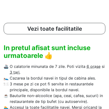
Vezi toate facilitatile
In pretul afisat sunt incluse
urmatoarele
👍
🚢
O calatorie minunata de 7 zile. Poti vizita
6 orase
si
3 tari
.
🛌
Cazarea la bordul navei in tipul de cabina ales.
🍽
3 mese pe zi ce pot fi servite in restaurantele
principale, disponibile la bordul navei.
☕
Bauturile non-alcoolice (apa, ceai, cafea, sucuri) in
restaurantele de tip bufet (cu autoservire).
🏊‍
Accesul la toate facilitatile navei. Mergi oricand la