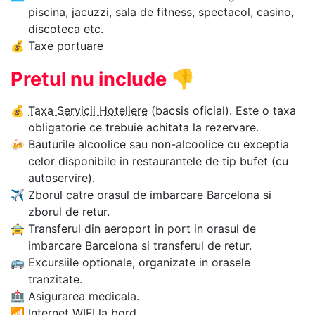
piscina, jacuzzi, sala de fitness, spectacol, casino,
discoteca etc.
💰
Taxe portuare
Pretul nu include
👎
💰
Taxa Servicii Hoteliere
(bacsis oficial). Este o taxa
obligatorie ce trebuie achitata la rezervare.
🍻
Bauturile alcoolice sau non-alcoolice cu exceptia
celor disponibile in restaurantele de tip bufet (cu
autoservire).
✈
Zborul catre orasul de imbarcare Barcelona si
zborul de retur.
🚖
Transferul din aeroport in port in orasul de
imbarcare Barcelona si transferul de retur.
🚌
Excursiile optionale, organizate in orasele
tranzitate.
🏥
Asigurarea medicala.
📶
Internet WIFI la bord