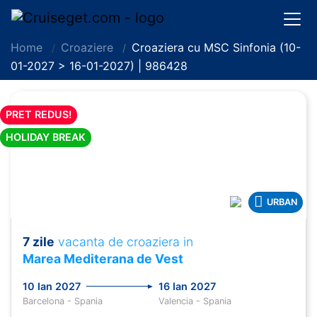
Home
Croaziere
Croaziera cu MSC Sinfonia (10-
01-2027 > 16-01-2027) | 986428
PRET REDUS!
HOLIDAY BREAK
URBAN
7 zile
vacanta de croaziera in
Marea Mediterana de Vest
10 Ian 2027
16 Ian 2027
Barcelona - Spania
Valencia - Spania