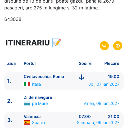
dispune de 13 de punti, poate gazdui pana la 2679
pasageri, are 275 m lungime si 32 m latime.
643038
ITINERARIU
📝
8 zile
vacanta de croaziera in
Marea Mediterana de Vest -
link oferta
07 Ian 2027
din Civitavecchia, Roma,
Plecare pe
Ziua
Portul
Sosire
Plecare
Italia
14 Ian 2027
in Civitavecchia, Roma,
Italia
Sosire pe
Civitavecchia, Roma
19:00
1.
Italia
Joi, 07 Ian 2027
MSC Cruises
MSC Sinfonia
★★★★
Zi de navigare
2.
pe Mare
Vineri, 08 Ian 2027
Valencia
07:00
21:00
3.
Spania
Sambata, 09 Ian 2027