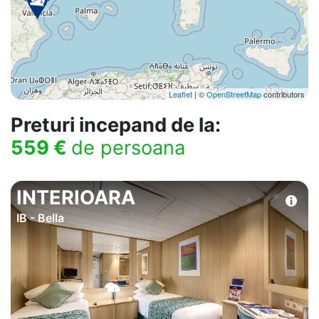
Leaflet
| ©
OpenStreetMap
contributors
Preturi incepand de la:
559 €
de persoana
INTERIOARA
IB - Bella