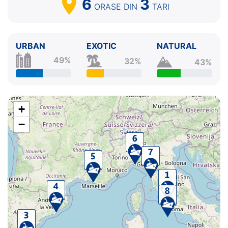
6
3
ORASE
DIN
TARI
URBAN
EXOTIC
NATURAL
49%
32%
43%
+
−