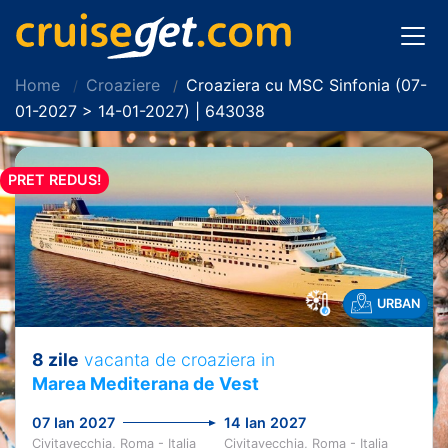
Home
Croaziere
Croaziera cu MSC Sinfonia (07-
01-2027 > 14-01-2027) | 643038
PRET REDUS!
URBAN
8 zile
vacanta de croaziera in
Marea Mediterana de Vest
07 Ian 2027
14 Ian 2027
Civitavecchia, Roma - Italia
Civitavecchia, Roma - Italia