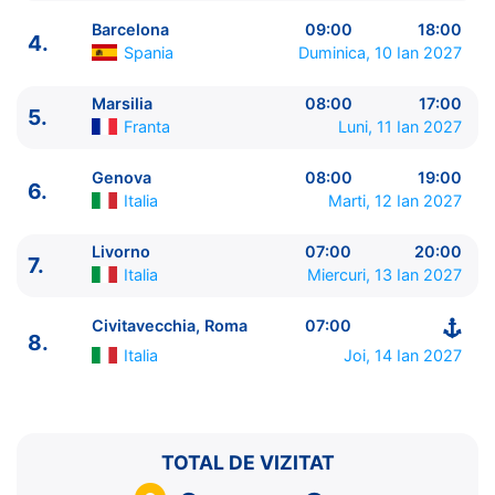
Barcelona
09:00
18:00
4.
Spania
Duminica, 10 Ian 2027
Marsilia
08:00
17:00
5.
Franta
Luni, 11 Ian 2027
ITINERARIU
Ziua | Portul | Sosire - Plecare
Genova
08:00
19:00
6.
----------------------------------------
Italia
Marti, 12 Ian 2027
1.
Civitavecchia, Roma
Italia
⚓ - 19:00
2.
Zi de navigare
pe Mare
0:00 - 0:00
Livorno
07:00
20:00
7.
Italia
Miercuri, 13 Ian 2027
3.
Valencia
Spania
07:00 - 21:00
4.
Barcelona
Spania
09:00 - 18:00
Civitavecchia, Roma
07:00
5.
Marsilia
Franta
08:00 - 17:00
8.
6.
Genova
Italia
08:00 - 19:00
Italia
Joi, 14 Ian 2027
7.
Livorno
Italia
07:00 - 20:00
8.
Civitavecchia, Roma
Italia
07:00 - ⚓
TOTAL DE VIZITAT