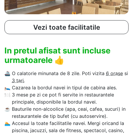
Vezi toate facilitatile
In pretul afisat sunt incluse
urmatoarele
👍
🚢
O calatorie minunata de 8 zile. Poti vizita
6 orase
si
3 tari
.
🛌
Cazarea la bordul navei in tipul de cabina ales.
🍽
3 mese pe zi ce pot fi servite in restaurantele
principale, disponibile la bordul navei.
☕
Bauturile non-alcoolice (apa, ceai, cafea, sucuri) in
restaurantele de tip bufet (cu autoservire).
🏊‍
Accesul la toate facilitatile navei. Mergi oricand la
piscina, jacuzzi, sala de fitness, spectacol, casino,