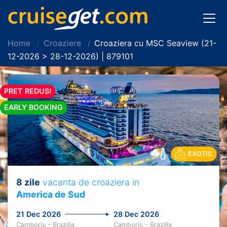
Home
Croaziere
Croaziera cu MSC Seaview (21-
12-2026 > 28-12-2026) | 879101
PRET REDUS!
EARLY BOOKING
EXOTIC
8 zile
vacanta de croaziera in
America de Sud
21 Dec 2026
28 Dec 2026
Camboriu - Brazilia
Camboriu - Brazilia