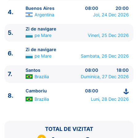
Buenos Aires
08:00
20:00
4.
Argentina
Joi, 24 Dec 2026
Zi de navigare
5.
ITINERARIU
pe Mare
Vineri, 25 Dec 2026
Ziua | Portul | Sosire - Plecare
----------------------------------------
Zi de navigare
6.
1.
Camboriu
Brazilia
⚓ - 17:00
pe Mare
Sambata, 26 Dec 2026
2.
Zi de navigare
pe Mare
0:00 - 0:00
3.
Punta del Este
Uruguay
07:00 - 16:00
Santos
08:00
18:00
7.
Brazilia
Duminica, 27 Dec 2026
4.
Buenos Aires
Argentina
08:00 - 20:00
5.
Zi de navigare
pe Mare
0:00 - 0:00
Camboriu
08:00
6.
Zi de navigare
pe Mare
0:00 - 0:00
8.
7.
Santos
Brazilia
08:00 - 18:00
Brazilia
Luni, 28 Dec 2026
8.
Camboriu
Brazilia
08:00 - ⚓
TOTAL DE VIZITAT