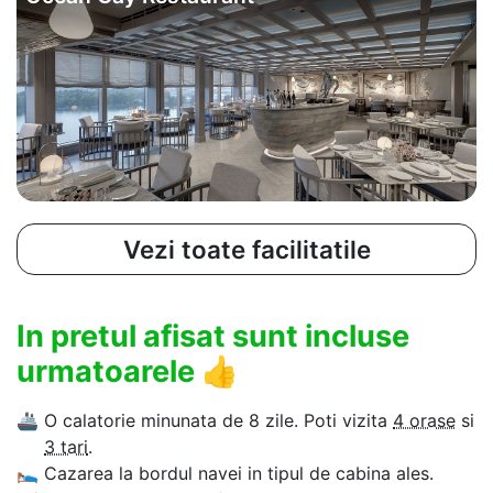
Vezi toate facilitatile
In pretul afisat sunt incluse
urmatoarele
👍
🚢
O calatorie minunata de 8 zile. Poti vizita
4 orase
si
3 tari
.
🛌
Cazarea la bordul navei in tipul de cabina ales.