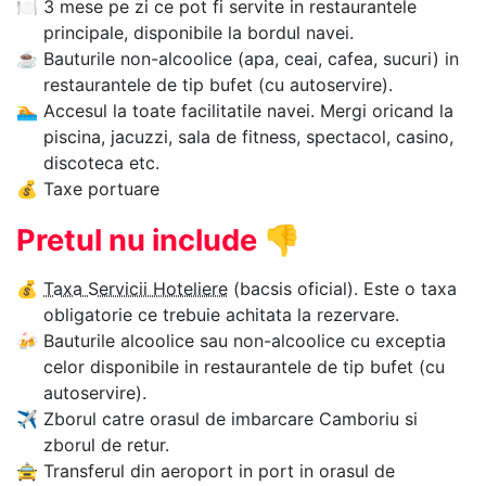
🍽
3 mese pe zi ce pot fi servite in restaurantele
principale, disponibile la bordul navei.
☕
Bauturile non-alcoolice (apa, ceai, cafea, sucuri) in
restaurantele de tip bufet (cu autoservire).
🏊‍
Accesul la toate facilitatile navei. Mergi oricand la
piscina, jacuzzi, sala de fitness, spectacol, casino,
discoteca etc.
💰
Taxe portuare
Pretul nu include
👎
💰
Taxa Servicii Hoteliere
(bacsis oficial). Este o taxa
obligatorie ce trebuie achitata la rezervare.
🍻
Bauturile alcoolice sau non-alcoolice cu exceptia
celor disponibile in restaurantele de tip bufet (cu
autoservire).
✈
Zborul catre orasul de imbarcare Camboriu si
zborul de retur.
🚖
Transferul din aeroport in port in orasul de