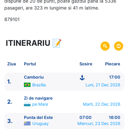
dispune de 20 de punti, poate gazdui pana la 5336
pasageri, are 323 m lungime si 41 m latime.
879101
ITINERARIU
📝
8 zile
vacanta de croaziera in
America de Sud -
link oferta
21 Dec 2026
din Camboriu,
Brazilia
Plecare pe
Ziua
Portul
Sosire
Plecare
28 Dec 2026
in Camboriu,
Brazilia
Sosire pe
Camboriu
17:00
1.
MSC Cruises
Brazilia
Luni, 21 Dec 2026
MSC Seaview
★★★★★
Zi de navigare
2.
pe Mare
Marti, 22 Dec 2026
Punta del Este
07:00
16:00
3.
Uruguay
Miercuri, 23 Dec 2026